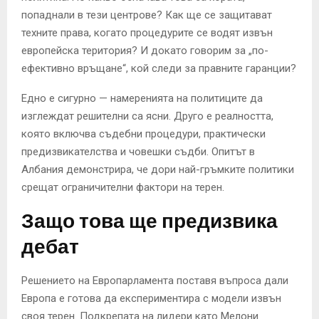
попаднали в тези центрове? Как ще се защитават
техните права, когато процедурите се водят извън
европейска територия? И докато говорим за „по-
ефективно връщане“, кой следи за правните гаранции?
Едно е сигурно — намеренията на политиците да
изглеждат решителни са ясни. Друго е реалността,
която включва съдебни процедури, практически
предизвикателства и човешки съдби. Опитът в
Албания демонстрира, че дори най-гръмките политики
срещат ограничителни фактори на терен.
Защо това ще предизвика
дебат
Решението на Европарламента поставя въпроса дали
Европа е готова да експериментира с модели извън
своя терен. Подкрепата на лидери като Мелони