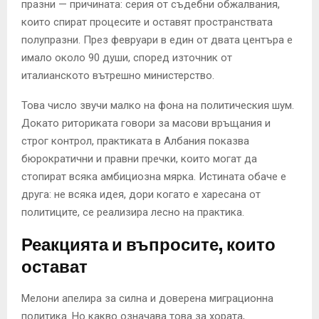
празни — причината: серия от съдебни обжалвания,
които спират процесите и оставят пространствата
полупразни. През февруари в един от двата центъра е
имало около 90 души, според източник от
италианското вътрешно министерство.
Това число звучи малко на фона на политическия шум.
Докато риториката говори за масови връщания и
строг контрол, практиката в Албания показва
бюрократични и правни пречки, които могат да
стопират всяка амбициозна мярка. Истината обаче е
друга: не всяка идея, дори когато е харесана от
политиците, се реализира лесно на практика.
Реакцията и въпросите, които
остават
Мелони апелира за силна и доверена миграционна
политика. Но какво означава това за хората,