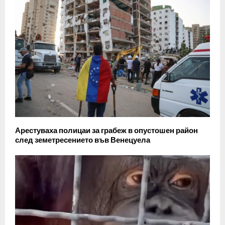
Арестуваха полицаи за грабеж в опустошен район
след земетресението във Венецуела