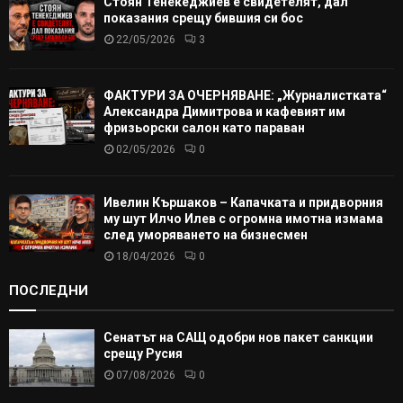
Стоян Тенекеджиев е свидетелят, дал
показания срещу бившия си бос
22/05/2026
3
ФАКТУРИ ЗА ОЧЕРНЯВАНЕ: „Журналистката“
Александра Димитрова и кафевият им
фризьорски салон като параван
02/05/2026
0
Ивелин Кършаков – Капачката и придворния
му шут Илчо Илев с огромна имотна измама
след уморяването на бизнесмен
18/04/2026
0
ПОСЛЕДНИ
Сенатът на САЩ одобри нов пакет санкции
срещу Русия
07/08/2026
0