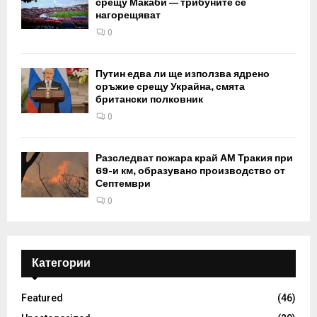
срещу Макаби — трибуните се
нагорещяват
0
Путин едва ли ще използва ядрено
оръжие срещу Украйна, смята
британски полковник
0
Разследват пожара край АМ Тракия при
69-и км, образувано производство от
Септември
0
Категории
Featured
(46)