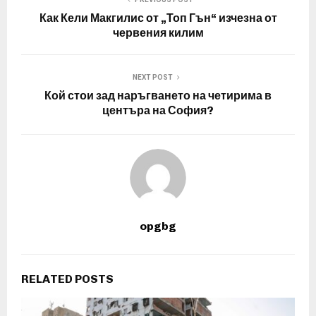
Как Кели Макгилис от „Топ Гън“ изчезна от
червения килим
NEXT POST
Кой стои зад наръгването на четирима в
центъра на София?
opgbg
RELATED POSTS