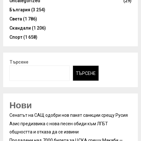
Uncategorized
(29)
България
(3 254)
Света
(1 786)
Скандали
(1 206)
Спорт
(1 658)
Търсене
ТЪРСЕНЕ
Нови
Сенатът на САЩ одобри нов пакет санкции срещу Русия
Азис предизвика с нова песен обиди към ЛГБТ
общността и отказа да се извини
Продадени над 7000 билета за ЦСКА срещу Макаби —