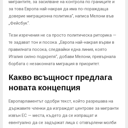
мигрантите, за засилване на контрола по границите и
за това Европа най-накрая да има по-пораждаща
доверие миграционна политика“, написа Мелони във
„Фейсбук“.
Тези изречения не са просто политическа риторика —
те задават тон и посока. „Европа най-накрая върви в
правилната посока, следвайки една линия, която
Италия силно подкрепя“, добави Мелони, превърнала
борбата с незаконната миграция в приоритет.
Какво всъщност предлага
новата концепция
Европарламентът одобри текст, който разрешава на
държавите членки да изграждат центрове за мигранти
извън ЕС — места, където да се изпращат и
евентуално да се задържат лица с отхвърлени молби