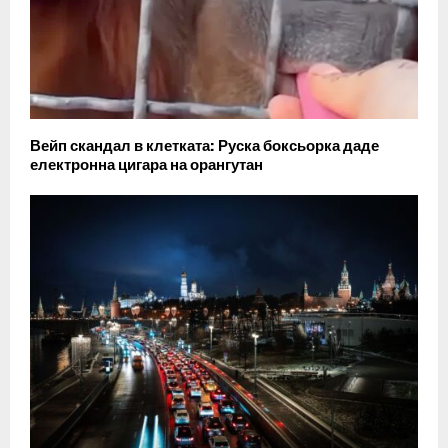
Вейп скандал в клетката: Руска боксьорка даде
електронна цигара на орангутан