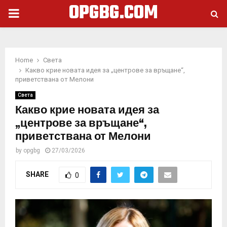
OPGBG.COM
PRIMARY
MENU
Home
Света
Какво крие новата идея за „центрове за връщане“,
приветствана от Мелони
Света
Какво крие новата идея за
„центрове за връщане“,
приветствана от Мелони
by
opgbg
27/03/2026
SHARE
0