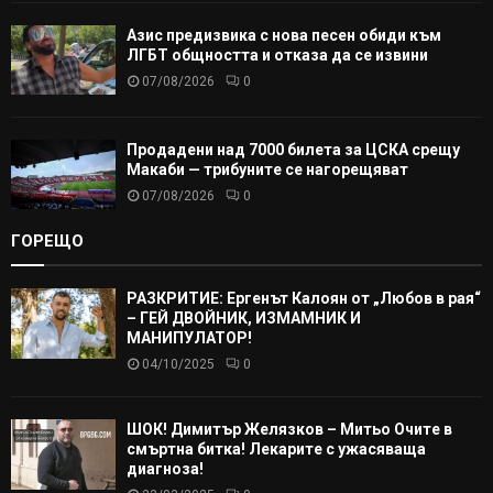
Азис предизвика с нова песен обиди към
ЛГБТ общността и отказа да се извини
07/08/2026
0
Продадени над 7000 билета за ЦСКА срещу
Макаби — трибуните се нагорещяват
07/08/2026
0
ГОРЕЩО
РАЗКРИТИЕ: Ергенът Калоян от „Любов в рая“
– ГЕЙ ДВОЙНИК, ИЗМАМНИК И
МАНИПУЛАТОР!
04/10/2025
0
ШОК! Димитър Желязков – Митьо Очите в
смъртна битка! Лекарите с ужасяваща
диагноза!