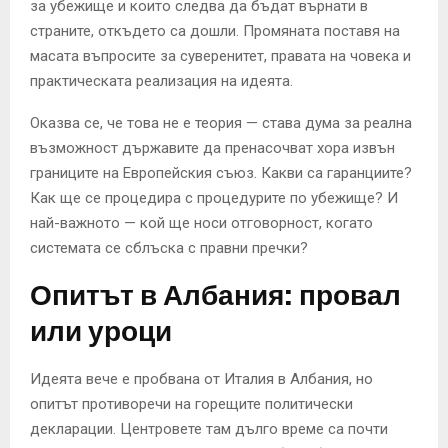
за убежище и които следва да бъдат върнати в
страните, откъдето са дошли. Промяната поставя на
масата въпросите за суверенитет, правата на човека и
практическата реализация на идеята.
Оказва се, че това не е теория — става дума за реална
възможност държавите да пренасочват хора извън
границите на Европейския съюз. Какви са гаранциите?
Как ще се процедира с процедурите по убежище? И
най-важното — кой ще носи отговорност, когато
системата се сблъска с правни пречки?
Опитът в Албания: провал
или уроци
Идеята вече е пробвана от Италия в Албания, но
опитът противоречи на горещите политически
декларации. Центровете там дълго време са почти