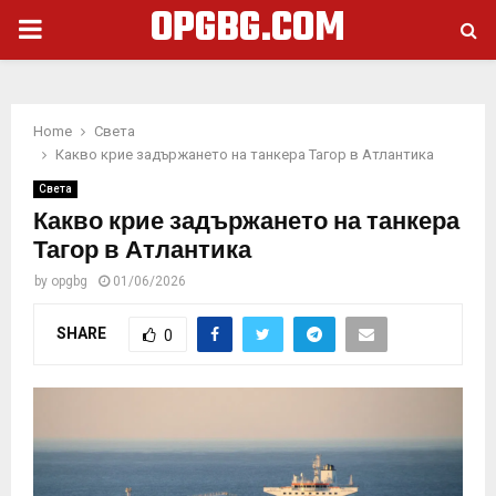
OPGBG.COM
PRIMARY
MENU
Home
Света
Какво крие задържането на танкера Тагор в Атлантика
Света
Какво крие задържането на танкера
Тагор в Атлантика
by
opgbg
01/06/2026
SHARE
0