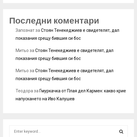
Последни коментари
Запознат
за
Стоян Тенекеджиев е свидетелят, дал
показания срещу бившия си бос
Митьо
за
Стоян Тенекеджиев е свидетелят, дал
показания срещу бившия си бос
Митьо
за
Стоян Тенекеджиев е свидетелят, дал
показания срещу бившия си бос
Теодора
за
Гмуркачка от Плая дел Кармен: какво крие
напускането на Иво Калушев
S
e