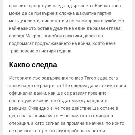
правните процедури след задържането. Всичко това
може да се превърне в сложна шахматна партия
между юристи, дипломати и военноморски служби. Но
най-важното остава думите на един държавен глава:
според Макрон, подобни практики директно
подпомагат продължаването на война, която вече
трае повече от четири години.
Какво следва
Историята със задържания танкер Тагор едва сега
започва да се разгръща. Ще следим дали ще има нови
официални данни, как ще се развият правните
процедури и какви ще бъдат международните
реакции. Очевидно е, че това действие ще остане в
центъра на вниманието — не само като единична
операция, а като сигнал за промяна в начина, по който
се прилага контрол върху корабоплаването и