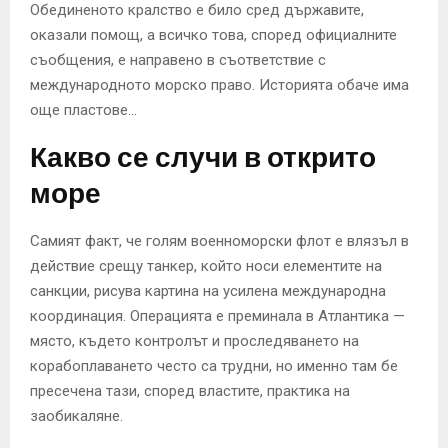
Обединеното кралство е било сред държавите,
оказали помощ, а всичко това, според официалните
съобщения, е направено в съответствие с
международното морско право. Историята обаче има
още пластове…
Какво се случи в открито
море
Самият факт, че голям военноморски флот е влязъл в
действие срещу танкер, който носи елементите на
санкции, рисува картина на усилена международна
координация. Операцията е преминала в Атлантика —
място, където контролът и проследяването на
корабоплаването често са трудни, но именно там бе
пресечена тази, според властите, практика на
заобикаляне.