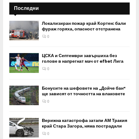
Последни
Локализиран пожар край Кортен: бали
фураж горяха, опасност отстранена
0
ЦСКА и Септември завършиха без
голове в напрегнат мач от efbet Лига
0
Бонусите на шефовете на „Дойче бан“
ще зависят от точността на влаковете
0
Верижна катастрофа затапи АМ Тракия
край Стара Загора, няма пострадали
0