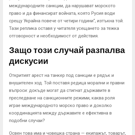
международните санкции, да нарушават морското
право и да финансират войната, която Русия води
срещу Украйна повече от четири години“, изтъкна той.
Тази реплика оставя у читателя усещането за тежка
отговорност и необходимост от действия.
Защо този случай разпалва
дискусии
Откритият арест на танкер под санкции е рядък и
внушителен ход. Той поставя редица морални и правни
въпроси: докъде могат да стигнат държавите в
преследване на санкционните режими, каква роля
играе международното морско право и доколко
координацията между държавите е ефективна в
подобни случаи?
Освен това има и човешка страна — екипажът, товарът,