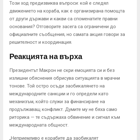
Този ход предизвиква въпроси: кой е следял
движението на кораба, как е организирана помощта
от други държави и какви са споменатите правни
основания? Отговорите засега са ограничени до
официалните съобщения, но самата акция говори за
решителност и координация.
Реакцията на върха
Президентът Макрон не скри емоцията си и без
излишни обяснения обрисува ситуацията в мрачни
тонове. Той остро осъди заобикалянето на
международните санкции и го определи като
механизъм, който служи за финансиране на
продължаващ конфликт. Думите му не бяха само
риторика — те съдържаха обвинение и сигнал към
международната общност.
„Неприемливо е корабите да заобикалят