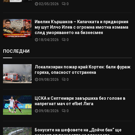
02/05/2026
0
Ивелин Кършаков – Капачката и придворния
му шут Илчо Илев с огромна имотна измама
след уморяването на бизнесмен
18/04/2026
0
ПОСЛЕДНИ
Локализиран пожар край Кортен: бали фураж
горяха, опасност отстранена
09/08/2026
0
ЦСКА и Септември завършиха без голове в
напрегнат мач от efbet Лига
09/08/2026
0
Бонусите на шефовете на „Дойче бан“ ще