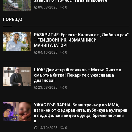
зависят от точността на влаковете
09/08/2026
0
ГОРЕЩО
РАЗКРИТИЕ: Ергенът Калоян от „Любов в рая“
– ГЕЙ ДВОЙНИК, ИЗМАМНИК И
МАНИПУЛАТОР!
04/10/2025
0
ШОК! Димитър Желязков – Митьо Очите в
смъртна битка! Лекарите с ужасяваща
диагноза!
23/03/2025
0
УЖАС ВЪВ ВАРНА: Бивш треньор по ММА,
изгонен от федерацията, публикува вулгарни
и педофилски видеа с деца, бременни жени
и...
14/10/2025
0