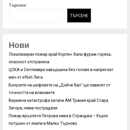
Търсене
ТЪРСЕНЕ
Нови
Локализиран пожар край Кортен: бали фураж горяха,
опасност отстранена
ЦСКА и Септември завършиха без голове в напрегнат
мач от efbet Лига
Бонусите на шефовете на „Дойче бан“ ще зависят от
точността на влаковете
Верижна катастрофа затапи АМ Тракия край Стара
Загора, няма пострадали
Пожар връхлетя Петрова нива в Странджа – бързо
потушен от екипи в Малко Търново