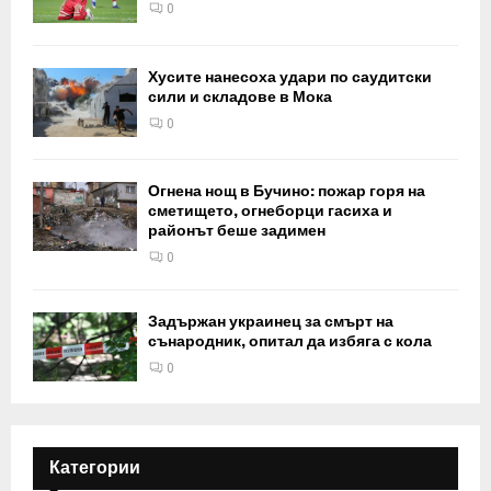
0
Хусите нанесоха удари по саудитски
сили и складове в Мока
0
Огнена нощ в Бучино: пожар горя на
сметището, огнеборци гасиха и
районът беше задимен
0
Задържан украинец за смърт на
сънародник, опитал да избяга с кола
0
Категории