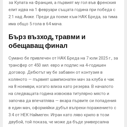
за Купата на Франция, а първият му гол във френския
елит идва на 1 февруари същата година при победа с
2:1 над Анже. Преди да поеме към НАК Бреда, за тима
има общо 5 гола в 64 мача.
Бърз възход, травми и
обещаващ финал
Сумано бе привлечен от НАК Бреда на 7 юли 2025 г., за
трансфер от 450 хил. евро и подпис на 4-годишен
договор. Дебютът му бе забавен от контузия в
коляното — първият шампионатен мач за клуба е чак
на 8 ноември, когато влиза като резерва. В началото
на следващата година извоюва титулярно място и
започва да впечатлява — вкара първите си попадения
в един мач, оформяйки дубъл въпреки поражението с
3:4 от НЕК Наймеген. Игран като ляво крило в този
двубой, той показа, че може да бъде универсална