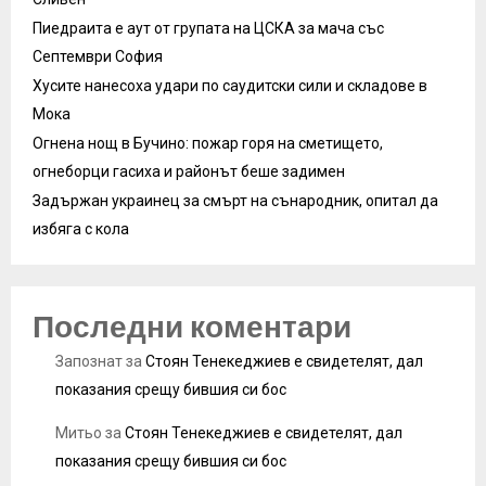
Пиедраита е аут от групата на ЦСКА за мача със
Септември София
Хусите нанесоха удари по саудитски сили и складове в
Мока
Огнена нощ в Бучино: пожар горя на сметището,
огнеборци гасиха и районът беше задимен
Задържан украинец за смърт на сънародник, опитал да
избяга с кола
Последни коментари
Запознат
за
Стоян Тенекеджиев е свидетелят, дал
показания срещу бившия си бос
Митьо
за
Стоян Тенекеджиев е свидетелят, дал
показания срещу бившия си бос