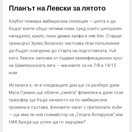
Планът на Левски за лятото
Клубът планира амбициозна селекция — целта е да
бъдат взети общо петима нови, сред които централен
нападател, крило, поне двама халфа и ляв бек. Старши
треньорът Хулио Веласкес настоява тези попълнения
да бъдат осигурени до старта на подготовката, тъй
като Левски започва от първия квалификационен кръг
на Шампионската лига — мачовете са на 7/8 и 14/15
юли.
Истината е, че в следващите дни ще се разбере дали
Муса Сумано ще облече „синята“ фланелка и дали този
трансфер ще бъде началото на по-амбициозна
промяна в състава. Феновете чакат с притиснати зъби
— ще има ли нов голмайстор на „Георги Аспарухов“ или
НАК Бреда ще успее да го задържи?