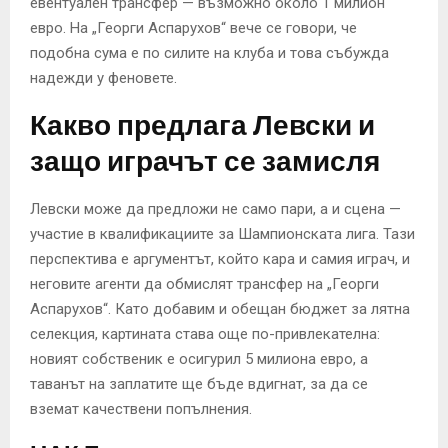
евентуален трансфер — възможно около 1 милион
евро. На „Георги Аспарухов“ вече се говори, че
подобна сума е по силите на клуба и това събужда
надежди у феновете.
Какво предлага Левски и
защо играчът се замисля
Левски може да предложи не само пари, а и сцена —
участие в квалификациите за Шампионската лига. Тази
перспектива е аргументът, който кара и самия играч, и
неговите агенти да обмислят трансфер на „Георги
Аспарухов“. Като добавим и обещан бюджет за лятна
селекция, картината става още по-привлекателна:
новият собственик е осигурил 5 милиона евро, а
таванът на заплатите ще бъде вдигнат, за да се
вземат качествени попълнения.