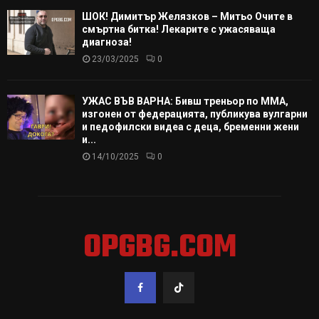
ШОК! Димитър Желязков – Митьо Очите в
смъртна битка! Лекарите с ужасяваща
диагноза!
23/03/2025
0
УЖАС ВЪВ ВАРНА: Бивш треньор по ММА,
изгонен от федерацията, публикува вулгарни
и педофилски видеа с деца, бременни жени
и...
14/10/2025
0
OPGBG.COM