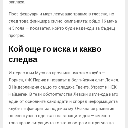
заплаха.
През февруари и март лекуваше травма в глезена, но
след това финишира силно кампанията: общо 16 мача
и 5 гола — показател, който буди надежди за бъдещ
прогрес.
Кой още го иска и какво
следва
Интерес към Муса са проявили няколко клуба —
Лориен, ФК Париж и новакът в белгийския елит Ломел.
В Нидерландия също го следяха Твенте, Утрехт и НЕК
Наймеген. В тези обстоятелства Левски изглежда като
един от основните кандидати и според информацията
клубът е фаворит за подписа му. Очаква се развитие
по евентуална сделка в следващите дни — именно
това прави ситуацията толкова остра и интригуваща.