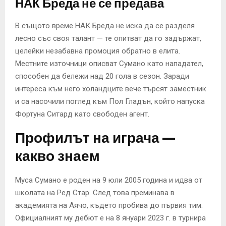
НАК Бреда не се предава
В същото време НАК Бреда не иска да се разделя
лесно със своя талант — те опитват да го задържат,
целейки незабавна промоция обратно в елита.
Местните източници описват Сумано като нападател,
способен да бележи над 20 гола в сезон. Заради
интереса към него холандците вече търсят заместник
и са насочили поглед към Пол Гладън, който напуска
Фортуна Ситард като свободен агент.
Профилът на играча —
какво знаем
Муса Сумано е роден на 9 юли 2005 година и идва от
школата на Ред Стар. След това преминава в
академията на Аячо, където пробива до първия тим.
Официалният му дебют е на 8 януари 2023 г. в турнира