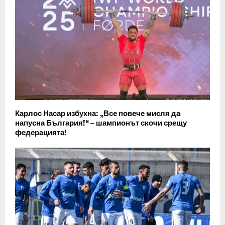
Карлос Насар избухна: „Все повече мисля да
напусна България!“ – шампионът скочи срещу
федерацията!