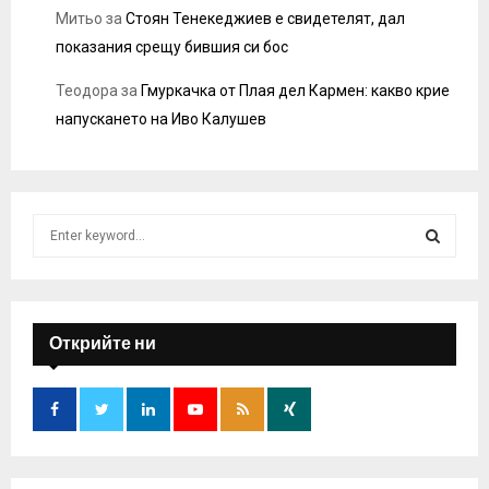
Митьо
за
Стоян Тенекеджиев е свидетелят, дал
показания срещу бившия си бос
Теодора
за
Гмуркачка от Плая дел Кармен: какво крие
напускането на Иво Калушев
S
e
a
S
r
c
E
h
Открийте ни
f
A
o
r
R
:
C