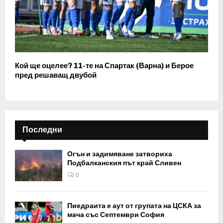
Кой ще оцелее? 11-те на Спартак (Варна) и Берое
пред решаващ двубой
Последни
Огън и задимяване затвориха
Подбалканския път край Сливен
0
Пиедраита е аут от групата на ЦСКА за
мача със Септември София