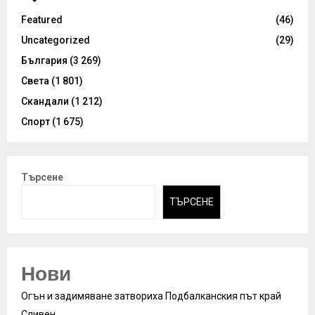
Featured
(46)
Uncategorized
(29)
България
(3 269)
Света
(1 801)
Скандали
(1 212)
Спорт
(1 675)
Търсене
ТЪРСЕНЕ
Нови
Огън и задимяване затвориха Подбалканския път край
Сливен