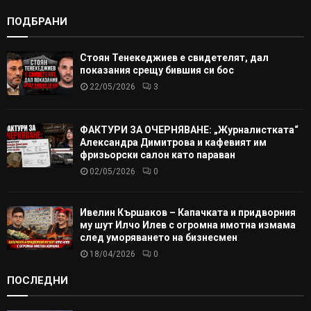
ПОДБРАНИ
Стоян Тенекеджиев е свидетелят, дал
показания срещу бившия си бос
22/05/2026
3
ФАКТУРИ ЗА ОЧЕРНЯВАНЕ: „Журналистката“
Александра Димитрова и кафевият им
фризьорски салон като параван
02/05/2026
0
Ивелин Кършаков – Капачката и придворния
му шут Илчо Илев с огромна имотна измама
след уморяването на бизнесмен
18/04/2026
0
ПОСЛЕДНИ