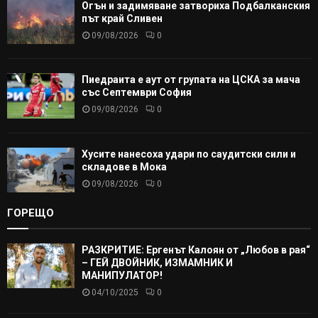
Огън и задимяване затвориха Подбалканския
път край Сливен
09/08/2026
0
Пиедраита е аут от групата на ЦСКА за мача
със Септември София
09/08/2026
0
Хусите нанесоха удари по саудитски сили и
складове в Мока
09/08/2026
0
ГОРЕЩО
РАЗКРИТИЕ: Ергенът Калоян от „Любов в рая“
– ГЕЙ ДВОЙНИК, ИЗМАМНИК И
МАНИПУЛАТОР!
04/10/2025
0