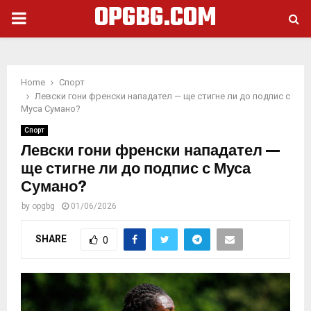
OPGBG.COM
PRIMARY
MENU
Home
Спорт
Левски гони френски нападател — ще стигне ли до подпис с
Муса Сумано?
Спорт
Левски гони френски нападател —
ще стигне ли до подпис с Муса
Сумано?
by
opgbg
01/06/2026
SHARE
0