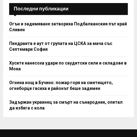
H
Последни публикации
Огън и задимяване затвориха Подбалканския път край
Сливен
Пиедраита е аут от групата на ЦСКА за мача със
Септември София
Хусите нанесоха удари по саудитски сили и складове в
Мока
Огнена нощ в Бучино: пожар горя на сметището,
огнеборци гасиха и районът беше задимен
Задържан украинец за смърт на сънародник, опитал
да избяга с кола