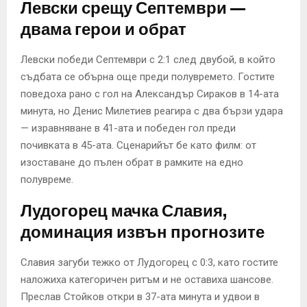
Левски срещу Септември —
двама герои и обрат
Левски победи Септември с 2:1 след двубой, в който
съдбата се обърна още преди полувремето. Гостите
поведоха рано с гол на Александър Сираков в 14-ата
минута, но Денис Милетиев реагира с два бързи удара
— изравняване в 41-ата и победен гол преди
почивката в 45-ата. Сценарийът бе като филм: от
изоставане до пълен обрат в рамките на едно
полувреме.
Лудогорец мачка Славия,
доминация извън прогнозите
Славия загуби тежко от Лудогорец с 0:3, като гостите
наложиха категоричен ритъм и не оставиха шансове.
Преслав Стойков откри в 37-ата минута и удвои в