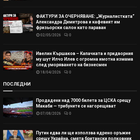
ФАКТУРИ ЗА ОЧЕРНЯВАНЕ: „Журналистката“
Александра Димитрова и кафевият им
фризьорски салон като параван
02/05/2026
0
Ивелин Кършаков – Капачката и придворния
му шут Илчо Илев с огромна имотна измама
след уморяването на бизнесмен
18/04/2026
0
ПОСЛЕДНИ
Продадени над 7000 билета за ЦСКА срещу
Макаби — трибуните се нагорещяват
07/08/2026
0
Путин едва ли ще използва ядрено оръжие
срещу Украйна, смята британски полковник