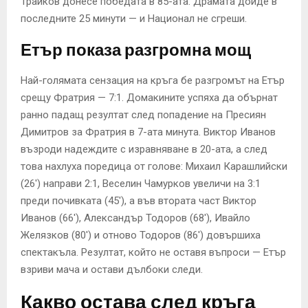
Трайков донесе победата в 85-ата. Драмата дойде в
последните 25 минути — и Национал не сгреши.
Етър показа разгромна мощ
Най-голямата сензация на кръга бе разгромът на Етър
срещу Фратрия — 7:1. Домакините успяха да обърнат
ранно падащ резултат след попадение на Пресиян
Димитров за Фратрия в 7-ата минута. Виктор Иванов
възроди надеждите с изравняване в 20-ата, а след
това нахлуха поредица от голове: Михаил Карашлийски
(26′) направи 2:1, Веселин Чамурков увеличи на 3:1
преди почивката (45′), а във втората част Виктор
Иванов (66′), Александър Тодоров (68′), Ивайло
Желязков (80′) и отново Тодоров (86′) довършиха
спектакъла. Резултат, който не оставя въпроси — Етър
взриви мача и остави дълбоки следи.
Какво остава след кръга