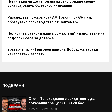
Путин едва ли ще използва ядрено оръжие срещу
Украйна, смята британски полковник
Разследват пожара край АМ Тракия при 69-и км,
образувано производство от Септември
Полицията разкри измама с „мехлеми“ и използване на
родопски села за доверие
Вратарят Галин Григоров напусна Добруджа заради
неизплатени заплати
ПОДБРАНИ
Стоян Тенекеджиев е свидетелят, дал
показания срещу бившия си бос
22/05/2026
3