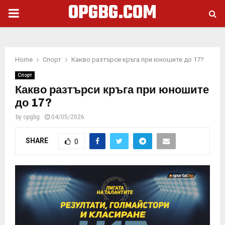
OPGBG.COM
PRIMARY
MENU
Home
Спорт
Какво разтърси кръга при юношите до 17?
Спорт
Какво разтърси кръга при юношите
до 17?
by
opgbg
04/05/2026
SHARE
0