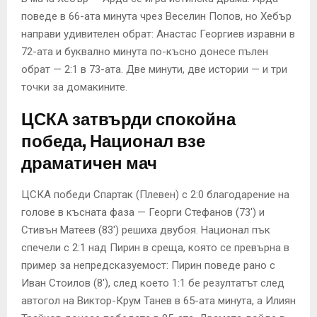
поведе в 66-ата минута чрез Веселин Попов, но Хебър
направи удивителен обрат: Анастас Георгиев изравни в
72-ата и буквално минута по-късно донесе пълен
обрат — 2:1 в 73-ата. Две минути, две истории — и три
точки за домакините.
ЦСКА затвърди спокойна
победа, Национал взе
драматичен мач
ЦСКА победи Спартак (Плевен) с 2:0 благодарение на
голове в късната фаза — Георги Стефанов (73′) и
Стивън Матеев (83′) решиха двубоя. Национал пък
спечели с 2:1 над Пирин в среща, която се превърна в
пример за непредсказуемост: Пирин поведе рано с
Иван Стоилов (8′), след което 1:1 бе резултатът след
автогол на Виктор-Крум Танев в 65-ата минута, а Илиян