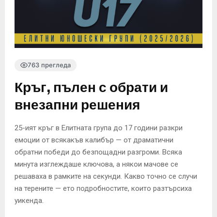
763 прегледа
Кръг, пълен с обрати и
внезапни решения
25-ият кръг в Елитната група до 17 години разкри
емоции от всякакъв калибър — от драматични
обратни победи до безпощадни разгроми. Всяка
минута изглеждаше ключова, а някои мачове се
решаваха в рамките на секунди. Какво точно се случи
на терените — ето подробностите, които разтърсиха
уикенда.