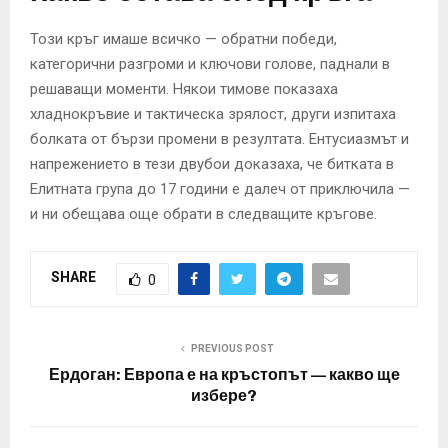
Този кръг имаше всичко — обратни победи,
категорични разгроми и ключови голове, паднали в
решаващи моменти. Някои тимове показаха
хладнокръвие и тактическа зрялост, други изпитаха
болката от бързи промени в резултата. Ентусиазмът и
напрежението в тези двубои доказаха, че битката в
Елитната група до 17 години е далеч от приключила —
и ни обещава още обрати в следващите кръгове.
SHARE
0
PREVIOUS POST
Ердоган: Европа е на кръстопът — какво ще
избере?