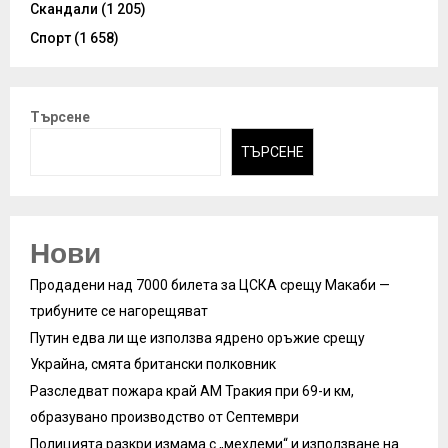
Скандали
(1 205)
Спорт
(1 658)
Търсене
ТЪРСЕНЕ
Нови
Продадени над 7000 билета за ЦСКА срещу Макаби —
трибуните се нагорещяват
Путин едва ли ще използва ядрено оръжие срещу
Украйна, смята британски полковник
Разследват пожара край АМ Тракия при 69-и км,
образувано производство от Септември
Полицията разкри измама с „мехлеми“ и използване на