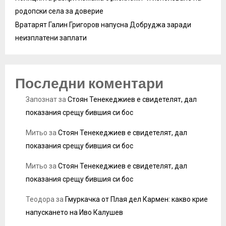
родопски села за доверие
Вратарят Галин Григоров напусна Добруджа заради
неизплатени заплати
Последни коментари
Запознат
за
Стоян Тенекеджиев е свидетелят, дал
показания срещу бившия си бос
Митьо
за
Стоян Тенекеджиев е свидетелят, дал
показания срещу бившия си бос
Митьо
за
Стоян Тенекеджиев е свидетелят, дал
показания срещу бившия си бос
Теодора
за
Гмуркачка от Плая дел Кармен: какво крие
напускането на Иво Калушев