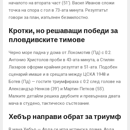
началото на втората част (51′). Васил Иванов сложи
точка на спора с гол в 73-ата минута. Резултатът
говори за план, изпълнен безмилостно.
Кротки, но решаващи победи за
пловдивските тимове
Черно море падна у дома от Локомотив (Пд) с 0:2.
Антонио Христолов проби в 43-ата минута, а Стилян
Лазаров оформи крайния резултат в 51-ата. Подобен
сценарий имаше и в срещата между ЦСКА 1948 и
Ботев (Пд) — гостите триумфираха с 0:2 след голове на
Александър Ненков (39′) и Мартин Петков (55′).
Малките детайли решиха двубоите и превърнаха двата
мача в студено, тактическо състезание.
Хебър направи обрат за триумф
В мача Хебър — Арда се игра истинска драма. Арда