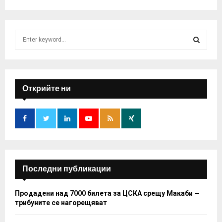
S
e
a
S
r
c
E
h
Открийте ни
f
A
o
r
R
:
C
H
Последни публикации
Продадени над 7000 билета за ЦСКА срещу Макаби —
трибуните се нагорещяват