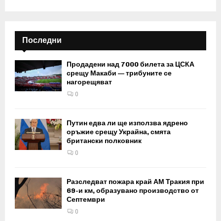
Последни
Продадени над 7000 билета за ЦСКА
срещу Макаби — трибуните се
нагорещяват
0
Путин едва ли ще използва ядрено
оръжие срещу Украйна, смята
британски полковник
0
Разследват пожара край АМ Тракия при
69-и км, образувано производство от
Септември
0