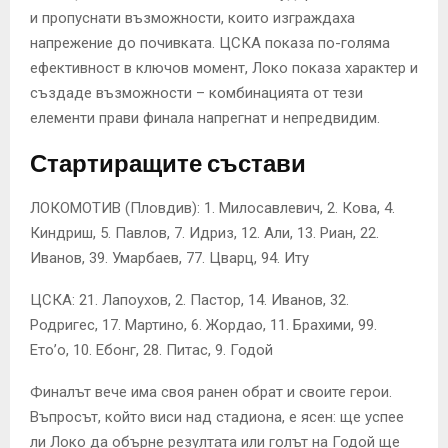
и пропуснати възможности, които изграждаха
напрежение до почивката. ЦСКА показа по-голяма
ефективност в ключов момент, Локо показа характер и
създаде възможности – комбинацията от тези
елементи прави финала напрегнат и непредвидим.
Стартиращите състави
ЛОКОМОТИВ (Пловдив): 1. Милосавлевич, 2. Кова, 4.
Киндриш, 5. Павлов, 7. Идриз, 12. Али, 13. Риан, 22.
Иванов, 39. Умарбаев, 77. Цварц, 94. Иту
ЦСКА: 21. Лапоухов, 2. Пастор, 14. Иванов, 32.
Родригес, 17. Мартино, 6. Жордао, 11. Брахими, 99.
Ето’о, 10. Ебонг, 28. Питас, 9. Годой
Финалът вече има своя ранен обрат и своите герои.
Въпросът, който виси над стадиона, е ясен: ще успее
ли Локо да обърне резултата или голът на Годой ще