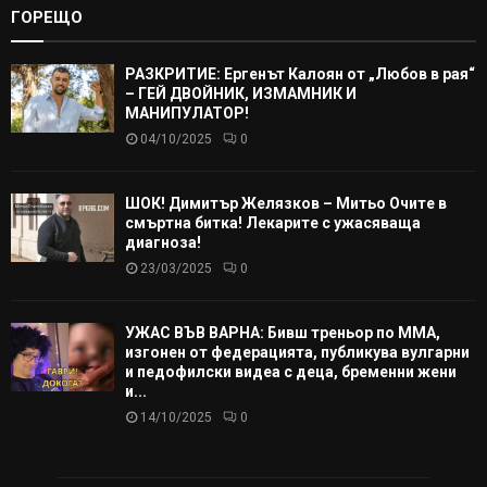
ГОРЕЩО
РАЗКРИТИЕ: Ергенът Калоян от „Любов в рая“
– ГЕЙ ДВОЙНИК, ИЗМАМНИК И
МАНИПУЛАТОР!
04/10/2025
0
ШОК! Димитър Желязков – Митьо Очите в
смъртна битка! Лекарите с ужасяваща
диагноза!
23/03/2025
0
УЖАС ВЪВ ВАРНА: Бивш треньор по ММА,
изгонен от федерацията, публикува вулгарни
и педофилски видеа с деца, бременни жени
и...
14/10/2025
0