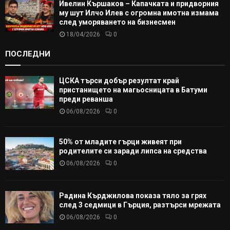
Ивелин Кършаков – Капачката и придворния
му шут Илчо Илев с огромна имотна измама
след уморяването на бизнесмен
18/04/2026
0
ПОСЛЕДНИ
ЦСКА търси добър резултат край
пристанището на магьосницата в Батуми
преди реванша
06/08/2026
0
50% от младите гърци живеят при
родителите си заради липса на средства
06/08/2026
0
Радина Кърджилова показа тяло за грях
след 3 седмици в Гърция, разтърси мрежата
06/08/2026
0