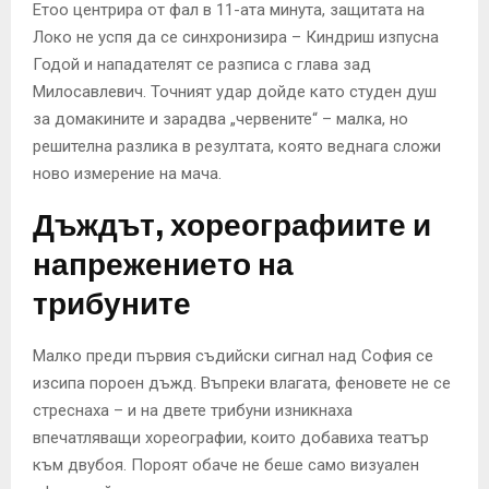
Етоо центрира от фал в 11-ата минута, защитата на
Локо не успя да се синхронизира – Киндриш изпусна
Годой и нападателят се разписа с глава зад
Милосавлевич. Точният удар дойде като студен душ
за домакините и зарадва „червените“ – малка, но
решителна разлика в резултата, която веднага сложи
ново измерение на мача.
Дъждът, хореографиите и
напрежението на
трибуните
Малко преди първия съдийски сигнал над София се
изсипа пороен дъжд. Въпреки влагата, феновете не се
стреснаха – и на двете трибуни изникнаха
впечатляващи хореографии, които добавиха театър
към двубоя. Пороят обаче не беше само визуален