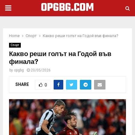
OPGBG.COM
PRIMARY
MENU
Home
Спорт
Какво реши голът на Годой във финала?
Спорт
Какво реши голът на Годой във
финала?
by
opgbg
20/05/2026
SHARE
0