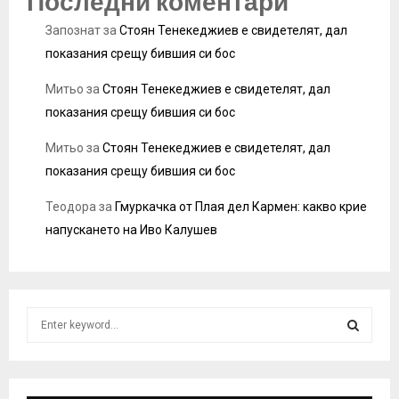
Последни коментари
Запознат
за
Стоян Тенекеджиев е свидетелят, дал
показания срещу бившия си бос
Митьо
за
Стоян Тенекеджиев е свидетелят, дал
показания срещу бившия си бос
Митьо
за
Стоян Тенекеджиев е свидетелят, дал
показания срещу бившия си бос
Теодора
за
Гмуркачка от Плая дел Кармен: какво крие
напускането на Иво Калушев
S
e
a
S
r
c
E