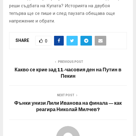
реши съдбата на Купата? Историята на двубоя
тепърва ще се пише и след паузата обещава още
напрежение и обрати.
SHARE
0
PREVIOUS POST
Какво се крие зад 11-часовия ден на Путин в
Пекин
NEXT POST
Фънки унизи Лили Иванова на финала — как
реагира Николай Милчев?