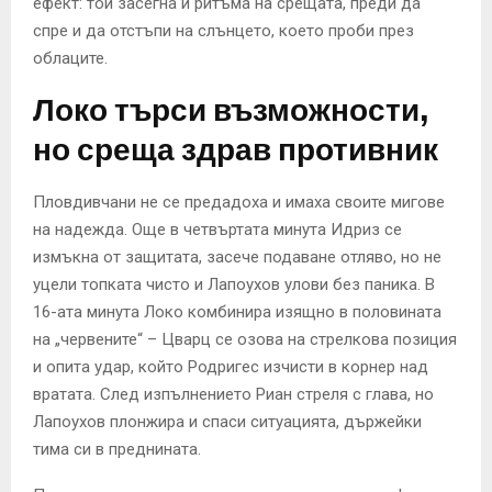
ефект: той засегна и ритъма на срещата, преди да
спре и да отстъпи на слънцето, което проби през
облаците.
Локо търси възможности,
но среща здрав противник
Пловдивчани не се предадоха и имаха своите мигове
на надежда. Още в четвъртата минута Идриз се
измъкна от защитата, засече подаване отляво, но не
уцели топката чисто и Лапоухов улови без паника. В
16-ата минута Локо комбинира изящно в половината
на „червените“ – Цварц се озова на стрелкова позиция
и опита удар, който Родригес изчисти в корнер над
вратата. След изпълнението Риан стреля с глава, но
Лапоухов плонжира и спаси ситуацията, държейки
тима си в преднината.