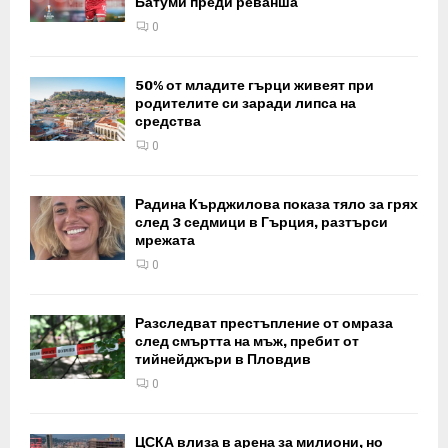
Батуми преди реванша
0
50% от младите гърци живеят при
родителите си заради липса на
средства
0
Радина Кърджилова показа тяло за грях
след 3 седмици в Гърция, разтърси
мрежата
0
Разследват престъпление от омраза
след смъртта на мъж, пребит от
тийнейджъри в Пловдив
0
ЦСКА влиза в арена за милиони, но