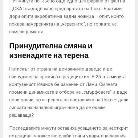
Пет минути по-късно още едно центриране от фал на
ЦСКА създаде хаос пред вратата на Локо. Брахими
дори опита акробатична задна ножица – опит, който
показа намеренията на „червените“, но топката не
намери рамката.
Принудителна смяна и
изненадите на терена
Натискът от страна на домакините доведе и до
принудителна промяна в редиците им. В 25-ата минута
контузеният Иванов бе заменен от Лами. Смяната
промени динамиката в отбора на „смърфовете“ и даде
нови опции, но и тревога за наставника на Локо – дали
липсата на началния играч няма да се окаже
решаваща?
Последвалите минути оставиха усещането за неоткрит
потенциал: множество слаби точни удари, спасявания