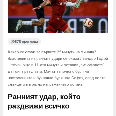
878 прегледа
Какво се случи за първите 25 минути на финала?
Властелинът на ранните удари се оказа Леандро Годой
– точен още в 11-ата минута и оставил „смърфовете“
да гонят резултата. Мачът започна с буря на
настроенията и буквално буря над София, след което
слънцето изгря, но напрежението остана.
Ранният удар, който
раздвижи всичко