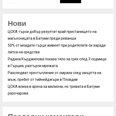
Нови
ЦСКА търси добър резултат край пристанището на
магьосницата в Батуми преди реванша
50% от младите гърци живеят при родителите си заради
липса на средства
Радина Кърджилова показа тяло за грях след 3 седмици
в Гърция, разтърси мрежата
Разследват престъпление от омраза след смъртта на
мъж, пребит от тийнейджъри в Пловдив
ЦСКА влиза в арена за милиони, но тревата в Батуми
разочарова