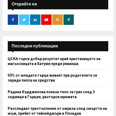
h
Открийте ни
f
A
o
r
R
:
C
H
Последни публикации
ЦСКА търси добър резултат край пристанището на
магьосницата в Батуми преди реванша
50% от младите гърци живеят при родителите си
заради липса на средства
Радина Кърджилова показа тяло за грях след 3
седмици в Гърция, разтърси мрежата
Разследват престъпление от омраза след смъртта на
мъж, пребит от тийнейджъри в Пловдив