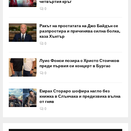
четвъртия кръг
0
Ракът на простатата на Джо Байдън се
разпростира и причинява силна болка,
каза Хънтър
0
Луис Фонси позира с Христо Стоичков
преди първия си концерт в Бургас
0
Емрах Стораро шофира нагло без
книжка в Слънчака и предизвика вълна
от гняв
0