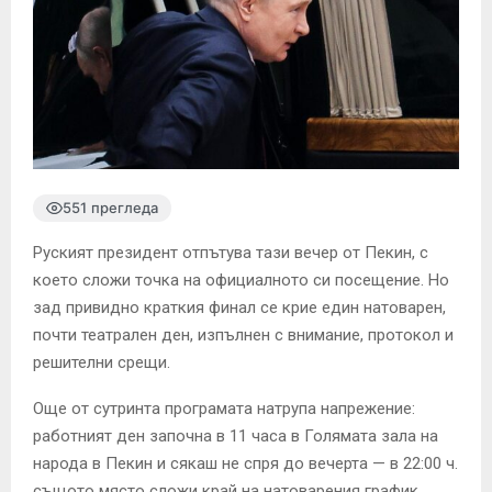
551 прегледа
Руският президент отпътува тази вечер от Пекин, с
което сложи точка на официалното си посещение. Но
зад привидно краткия финал се крие един натоварен,
почти театрален ден, изпълнен с внимание, протокол и
решителни срещи.
Още от сутринта програмата натрупа напрежение:
работният ден започна в 11 часа в Голямата зала на
народа в Пекин и сякаш не спря до вечерта — в 22:00 ч.
същото място сложи край на натоварения график.