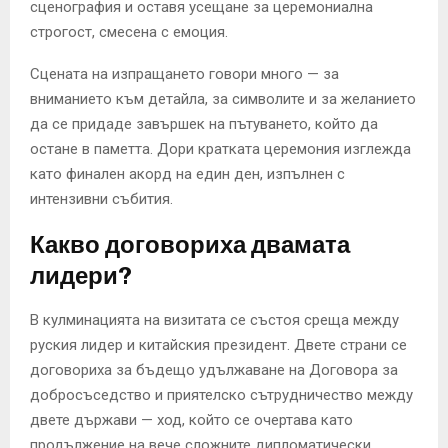
сценография и оставя усещане за церемониална
строгост, смесена с емоция.
Сцената на изпращането говори много — за
вниманието към детайла, за символите и за желанието
да се придаде завършек на пътуването, който да
остане в паметта. Дори кратката церемония изглежда
като финален акорд на един ден, изпълнен с
интензивни събития.
Какво договориха двамата
лидери?
В кулминацията на визитата се състоя среща между
руския лидер и китайския президент. Двете страни се
договориха за бъдещо удължаване на Договора за
добросъседство и приятелско сътрудничество между
двете държави — ход, който се очертава като
продължение на вече сложните дипломатически