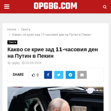
OPGBG.COM
PRIMARY
MENU
Home
Света
Какво се крие зад 11-часовия ден на Путин в Пекин
Света
Какво се крие зад 11-часовия ден
на Путин в Пекин
by
opgbg
20/05/2026
SHARE
0