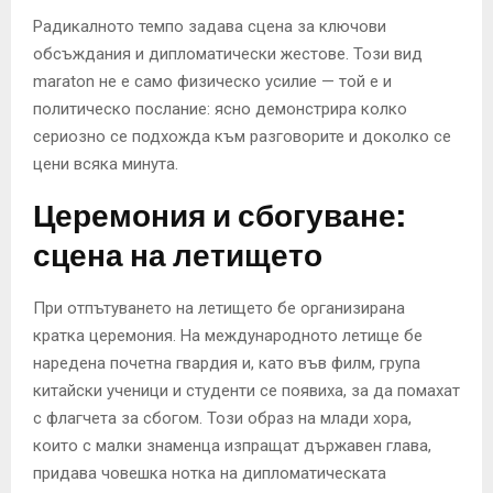
Радикалното темпо задава сцена за ключови
обсъждания и дипломатически жестове. Този вид
maraton не е само физическо усилие — той е и
политическо послание: ясно демонстрира колко
сериозно се подхожда към разговорите и доколко се
цени всяка минута.
Церемония и сбогуване:
сцена на летището
При отпътуването на летището бе организирана
кратка церемония. На международното летище бе
наредена почетна гвардия и, като във филм, група
китайски ученици и студенти се появиха, за да помахат
с флагчета за сбогом. Този образ на млади хора,
които с малки знаменца изпращат държавен глава,
придава човешка нотка на дипломатическата