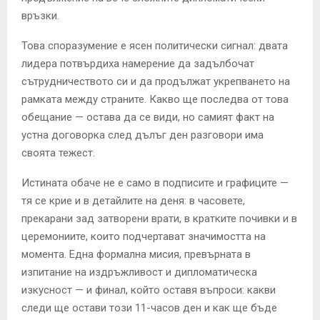
връзки.
Това споразумение е ясен политически сигнал: двата
лидера потвърдиха намерение да задълбочат
сътрудничеството си и да продължат укрепването на
рамката между страните. Какво ще последва от това
обещание — остава да се види, но самият факт на
устна договорка след дълъг ден разговори има
своята тежест.
Истината обаче не е само в подписите и графиците —
тя се крие и в детайлите на деня: в часовете,
прекарани зад затворени врати, в кратките почивки и в
церемониите, които подчертават значимостта на
момента. Една формална мисия, превърната в
изпитание на издръжливост и дипломатическа
изкусност — и финал, който оставя въпроси: какви
следи ще остави този 11-часов ден и как ще бъде