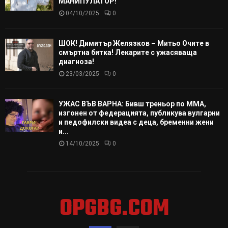
МАНИПУЛАТОР!
04/10/2025
0
ШОК! Димитър Желязков – Митьо Очите в
смъртна битка! Лекарите с ужасяваща
диагноза!
23/03/2025
0
УЖАС ВЪВ ВАРНА: Бивш треньор по ММА,
изгонен от федерацията, публикува вулгарни
и педофилски видеа с деца, бременни жени
и...
14/10/2025
0
OPGBG.COM