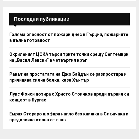
C
H
Последни публикации
Голяма опасност от пожари днес в Гърция, пожарните
в пълна готовност
Окриленият ЦСКА търси трите точки срещу Септември
на „Васил Левски“ в четвъртия кръг
Ракът на простатата на Джо Байдън се разпростира и
причинява силна болка, каза Хънтър
Луис Фонси позира с Христо Стоичков преди първия си
концерт в Бургас
Емрах Стораро шофира нагло без книжка в Слънчака и
предизвика вълна от гняв