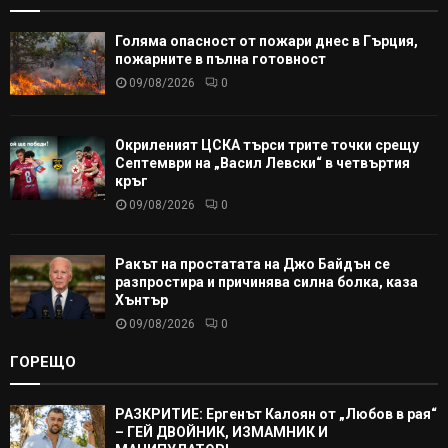
Голяма опасност от пожари днес в Гърция,
пожарните в пълна готовност
09/08/2026
0
Окриленият ЦСКА търси трите точки срещу
Септември на „Васил Левски“ в четвъртия
кръг
09/08/2026
0
Ракът на простатата на Джо Байдън се
разпростира и причинява силна болка, каза
Хънтър
09/08/2026
0
ГОРЕЩО
РАЗКРИТИЕ: Ергенът Калоян от „Любов в рая“
– ГЕЙ ДВОЙНИК, ИЗМАМНИК И