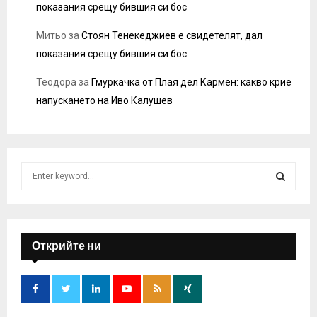
показания срещу бившия си бос
Митьо
за
Стоян Тенекеджиев е свидетелят, дал
показания срещу бившия си бос
Теодора
за
Гмуркачка от Плая дел Кармен: какво крие
напускането на Иво Калушев
S
e
a
S
r
c
E
h
Открийте ни
f
A
o
r
R
: