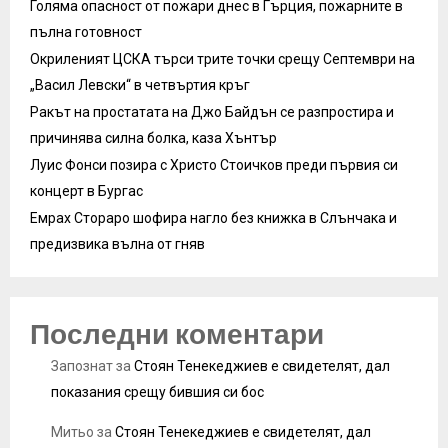
Голяма опасност от пожари днес в Гърция, пожарните в
пълна готовност
Окриленият ЦСКА търси трите точки срещу Септември на
„Васил Левски“ в четвъртия кръг
Ракът на простатата на Джо Байдън се разпростира и
причинява силна болка, каза Хънтър
Луис Фонси позира с Христо Стоичков преди първия си
концерт в Бургас
Емрах Стораро шофира нагло без книжка в Слънчака и
предизвика вълна от гняв
Последни коментари
Запознат
за
Стоян Тенекеджиев е свидетелят, дал
показания срещу бившия си бос
Митьо
за
Стоян Тенекеджиев е свидетелят, дал