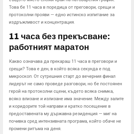
Това бе 11 часа в поредица от преговори, срещи и
протоколни прояви — едно истинско изпитание за
издръжливост и концентрация.
11 часа без прекъсване:
работният маратон
Какво означава да прекараш 11 часа в преговори и
срещи? Това е ден, в който всяка секунда е под
микроскоп. От сутрешния старт до вечерния финал
лидерът не само проведе разговори, но бе постоянен
герой на протоколни сцени, където всяка снимка,
всяко влизане и излизане има значение. Между залите
и коридорите той направи и кратко посещение в
предоставената му държавна резиденция — миг на
почивка сред интензивната програма, който обаче не
промени ритъма на деня.