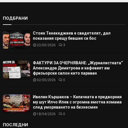
ПОДБРАНИ
Стоян Тенекеджиев е свидетелят, дал
показания срещу бившия си бос
22/05/2026
3
ФАКТУРИ ЗА ОЧЕРНЯВАНЕ: „Журналистката“
Александра Димитрова и кафевият им
фризьорски салон като параван
02/05/2026
0
Ивелин Кършаков – Капачката и придворния
му шут Илчо Илев с огромна имотна измама
след уморяването на бизнесмен
18/04/2026
0
ПОСЛЕДНИ