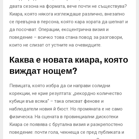
двата сезона на формата, вече почти не съществува?
Киара, която някога изглеждаше различно, внезапно
се превърна в персона, която кара хората да шепнат и
да посочват. Операции, ексцентрична визия и
поведение – всичко това стана повод за разговори,
които не слизат от устните на очевидците.
Каква е новата киара, която
виждат нощем?
Певицата, която избра да си направи солидни
корекции, не крие резултата: „рекордно количество
кубици във всяка“ – така описват фенове и
наблюдатели новия й бюст. Но промяната е не само
физическа. На сцената в провинциални дискотеки
Киара се появява с брутална визия и разкрепостено
поведение: почти гола, чекнеща се пред публиката и