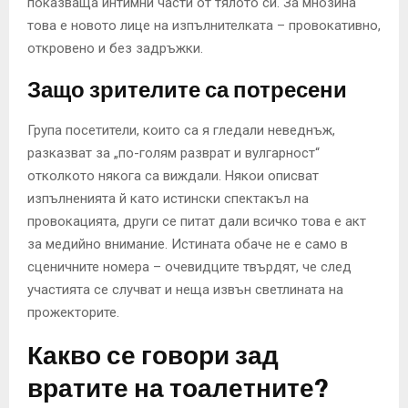
показваща интимни части от тялото си. За мнозина
това е новото лице на изпълнителката – провокативно,
откровено и без задръжки.
Защо зрителите са потресени
Група посетители, които са я гледали неведнъж,
разказват за „по-голям разврат и вулгарност“
отколкото някога са виждали. Някои описват
изпълненията й като истински спектакъл на
провокацията, други се питат дали всичко това е акт
за медийно внимание. Истината обаче не е само в
сценичните номера – очевидците твърдят, че след
участията се случват и неща извън светлината на
прожекторите.
Какво се говори зад
вратите на тоалетните?