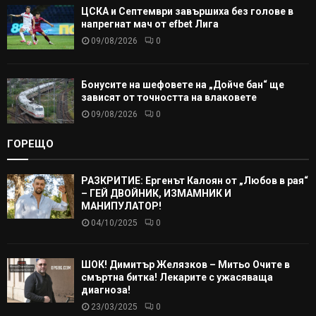
ЦСКА и Септември завършиха без голове в
напрегнат мач от efbet Лига
09/08/2026
0
Бонусите на шефовете на „Дойче бан“ ще
зависят от точността на влаковете
09/08/2026
0
ГОРЕЩО
РАЗКРИТИЕ: Ергенът Калоян от „Любов в рая“
– ГЕЙ ДВОЙНИК, ИЗМАМНИК И
МАНИПУЛАТОР!
04/10/2025
0
ШОК! Димитър Желязков – Митьо Очите в
смъртна битка! Лекарите с ужасяваща
диагноза!
23/03/2025
0