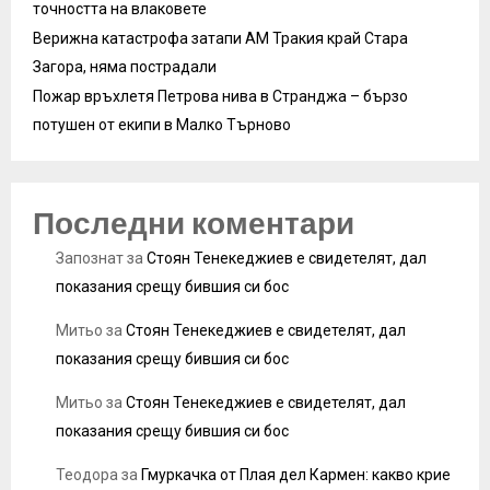
точността на влаковете
Верижна катастрофа затапи АМ Тракия край Стара
Загора, няма пострадали
Пожар връхлетя Петрова нива в Странджа – бързо
потушен от екипи в Малко Търново
Последни коментари
Запознат
за
Стоян Тенекеджиев е свидетелят, дал
показания срещу бившия си бос
Митьо
за
Стоян Тенекеджиев е свидетелят, дал
показания срещу бившия си бос
Митьо
за
Стоян Тенекеджиев е свидетелят, дал
показания срещу бившия си бос
Теодора
за
Гмуркачка от Плая дел Кармен: какво крие