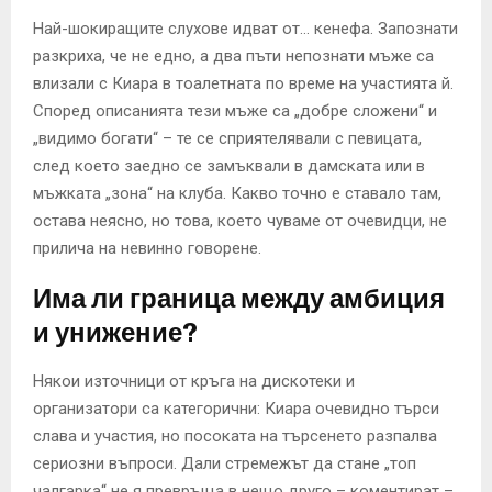
Най-шокиращите слухове идват от… кенефа. Запознати
разкриха, че не едно, а два пъти непознати мъже са
влизали с Киара в тоалетната по време на участията й.
Според описанията тези мъже са „добре сложени“ и
„видимо богати“ – те се сприятелявали с певицата,
след което заедно се замъквали в дамската или в
мъжката „зона“ на клуба. Какво точно е ставало там,
остава неясно, но това, което чуваме от очевидци, не
прилича на невинно говорене.
Има ли граница между амбиция
и унижение?
Някои източници от кръга на дискотеки и
организатори са категорични: Киара очевидно търси
слава и участия, но посоката на търсенето разпалва
сериозни въпроси. Дали стремежът да стане „топ
чалгарка“ не я превръща в нещо друго – коментират –