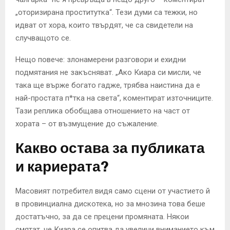
„оторизирана проститутка“. Тези думи са тежки, но
идват от хора, които твърдят, че са свидетели на
случващото се.
Нещо повече: злонамерени разговори и ехидни
подмятания не закъсняват. „Ако Киара си мисли, че
така ще върже богато гадже, трябва наистина да е
най-простата п*тка на света“, коментират източниците.
Тази реплика обобщава отношението на част от
хората – от възмущение до съжаление.
Какво остава за публиката
и кариерата?
Масовият потребител видя само сцени от участието й
в провинциална дискотека, но за мнозина това беше
достатъчно, за да се прецени промяната. Някои
смятат, че Киара се опитва да увеличи вниманието към