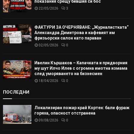
показания срещу бившия си бос
22/05/2026
3
ФАКТУРИ ЗА ОЧЕРНЯВАНЕ: „Журналистката“
Александра Димитрова и кафевият им
фризьорски салон като параван
02/05/2026
0
Ивелин Кършаков – Капачката и придворния
му шут Илчо Илев с огромна имотна измама
след уморяването на бизнесмен
18/04/2026
0
ПОСЛЕДНИ
Локализиран пожар край Кортен: бали фураж
горяха, опасност отстранена
09/08/2026
0