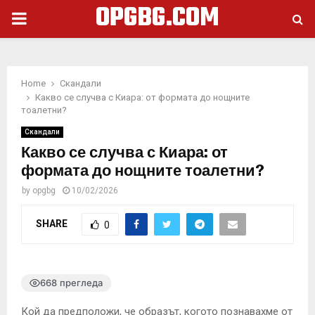
OPGBG.COM
PRIMARY
MENU
Home
Скандали
Какво се случва с Киара: от формата до нощните
тоалетни?
Скандали
Какво се случва с Киара: от
формата до нощните тоалетни?
by
opgbg
10/02/2026
SHARE
0
668 прегледа
Кой да предположи, че образът, когото познавахме от