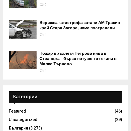
0
Верижна катастрофа затапи АМ Тракия
край Стара Загора, няма пострадали
0
Пожар връхлетя Петрова нива в
Странджа – бързо потушен от екипи в
Малко Търново
0
Категории
Featured
(46)
Uncategorized
(29)
България
(3 273)