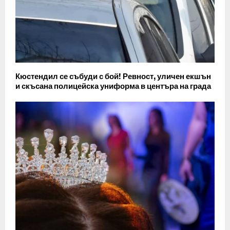
Кюстендил се събуди с бой! Ревност, уличен екшън
и скъсана полицейска униформа в центъра на града