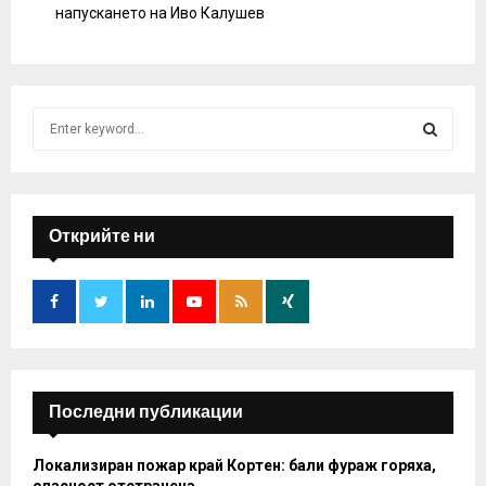
напускането на Иво Калушев
S
e
a
S
r
c
E
h
Открийте ни
f
A
o
r
R
:
C
H
Последни публикации
Локализиран пожар край Кортен: бали фураж горяха,