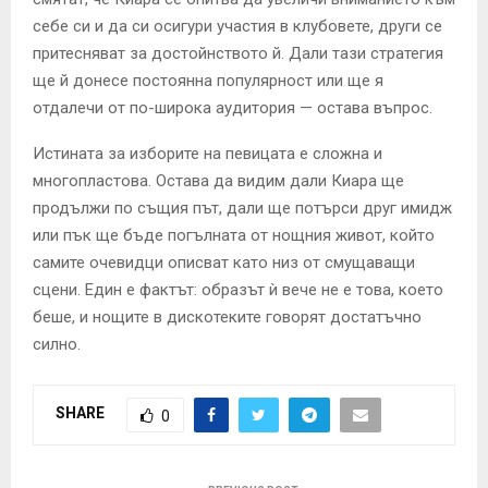
себе си и да си осигури участия в клубовете, други се
притесняват за достойнството й. Дали тази стратегия
ще й донесе постоянна популярност или ще я
отдалечи от по-широка аудитория — остава въпрос.
Истината за изборите на певицата е сложна и
многопластова. Остава да видим дали Киара ще
продължи по същия път, дали ще потърси друг имидж
или пък ще бъде погълната от нощния живот, който
самите очевидци описват като низ от смущаващи
сцени. Един е фактът: образът ѝ вече не е това, което
беше, и нощите в дискотеките говорят достатъчно
силно.
SHARE
0