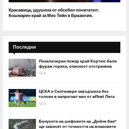
Красавица, удушена от обсебен почитател:
Кошмарен край за Мис Тийн в Бразилия.
Последни
Локализиран пожар край Кортен: бали
фураж горяха, опасност отстранена
0
ЦСКА и Септември завършиха без
голове в напрегнат мач от efbet Лига
0
Бонусите на шефовете на „Дойче бан“
ще зависят от точността на влаковете