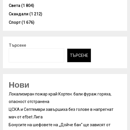
Света
(1 804)
Скандали
(1 212)
Спорт
(1 676)
Търсене
ТЪРСЕНЕ
Нови
Локализиран пожар край Кортен: бали фураж горяха,
опасност отстранена
ЦСКА и Септември завършиха без голове в напрегнат
мач от efbet Лига
Бонусите на шефовете на „Дойче бан“ ще зависят от