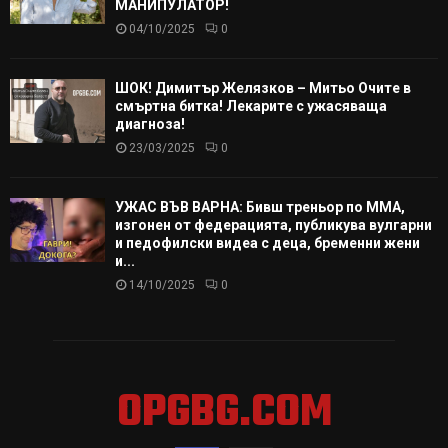
МАНИПУЛАТОР!
04/10/2025
0
ШОК! Димитър Желязков – Митьо Очите в
смъртна битка! Лекарите с ужасяваща
диагноза!
23/03/2025
0
УЖАС ВЪВ ВАРНА: Бивш треньор по ММА,
изгонен от федерацията, публикува вулгарни
и педофилски видеа с деца, бременни жени
и...
14/10/2025
0
OPGBG.COM