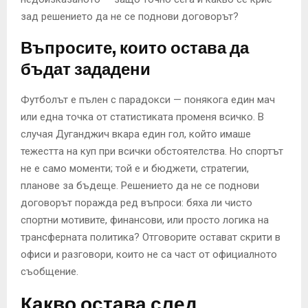
зад решението да не се поднови договорът?
Въпросите, които остава да
бъдат зададени
Футболът е пълен с парадокси — понякога един мач
или една точка от статистиката променя всичко. В
случая Дуганджич вкара един гол, който имаше
тежестта на куп при всички обстоятелства. Но спортът
не е само моменти; той е и бюджети, стратегии,
планове за бъдеще. Решението да не се поднови
договорът поражда ред въпроси: бяха ли чисто
спортни мотивите, финансови, или просто логика на
трансферната политика? Отговорите остават скрити в
офиси и разговори, които не са част от официалното
съобщение.
Какво остава след