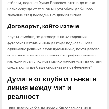
отборът, воден от Хулио Веласкес, стигна до върха.
Всяка секунда от тези 90 минути обаче доби ново
значение след последния съдийски сигнал.
Договорът, който изтече
Клубът съобщи, че договорът на 32-годишния
футболист изтича и няма да бъде подновен. Това
официално решение звучи прагматично, почти делово,
но в сянката му остава самият биографичен момент:
как един играч с толкова малко мачове успя да остави
следа, която ще бъде споменавана от феновете?
Думите от клуба и тънката
линия между мит и
реалност
ПФК Левски избра да изрази благодарност, но в