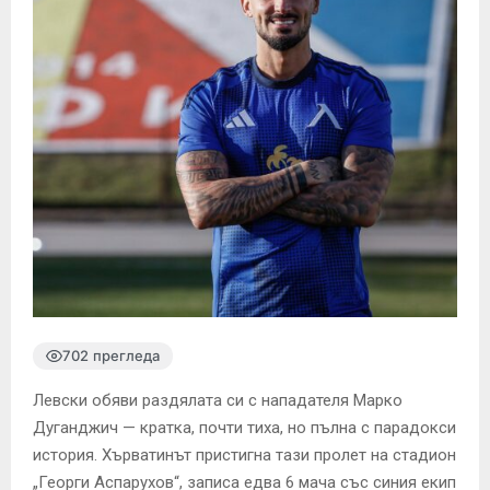
702 прегледа
Левски обяви раздялата си с нападателя Марко
Дуганджич — кратка, почти тихa, но пълна с парадокси
история. Хърватинът пристигна тази пролет на стадион
„Георги Аспарухов“, записа едва 6 мача със синия екип