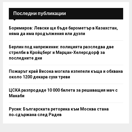
H
Последни публикации
Боримиров: Левски ще бъде барометър в Казахстан,
няма да има продължения или дузпи
Берлин под напрежение: полицията разследва две
стрелби в Кройцберг и Марцан-Хелерсдорф за
последните дни
Пожарът край Висока могила изпепели къща и обхвана
около 1200 декара сухи треви
ЦСКА разпродаде 10 000 билета за решаващия мач с
Макаби
Русия: Българската реторика към Москва стана
по‑сдържана след Радев