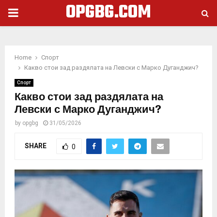
OPGBG.COM
PRIMARY
MENU
Home
Спорт
Какво стои зад раздялата на Левски с Марко Дуганджич?
Спорт
Какво стои зад раздялата на
Левски с Марко Дуганджич?
by
opgbg
31/05/2026
SHARE
0