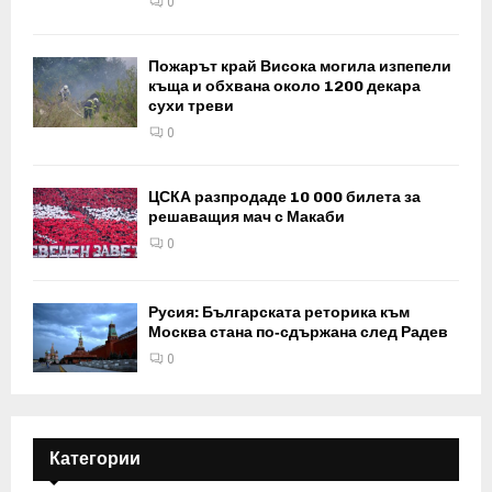
0
Пожарът край Висока могила изпепели
къща и обхвана около 1200 декара
сухи треви
0
ЦСКА разпродаде 10 000 билета за
решаващия мач с Макаби
0
Русия: Българската реторика към
Москва стана по‑сдържана след Радев
0
Категории