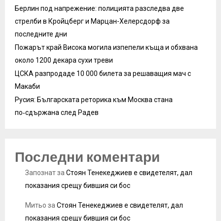
Берлин под напрежение: полицията разследва две
стрелби в Кройцберг и Марцан-Хелерсдорф за
последните дни
Пожарът край Висока могила изпепели къща и обхвана
около 1200 декара сухи треви
ЦСКА разпродаде 10 000 билета за решаващия мач с
Макаби
Русия: Българската реторика към Москва стана
по‑сдържана след Радев
Последни коментари
Запознат
за
Стоян Тенекеджиев е свидетелят, дал
показания срещу бившия си бос
Митьо
за
Стоян Тенекеджиев е свидетелят, дал
показания срещу бившия си бос