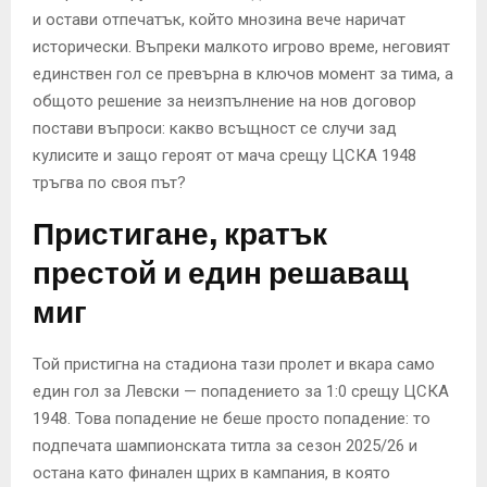
и остави отпечатък, който мнозина вече наричат
исторически. Въпреки малкото игрово време, неговият
единствен гол се превърна в ключов момент за тима, а
общото решение за неизпълнение на нов договор
постави въпроси: какво всъщност се случи зад
кулисите и защо героят от мача срещу ЦСКА 1948
тръгва по своя път?
Пристигане, кратък
престой и един решаващ
миг
Той пристигна на стадиона тази пролет и вкара само
един гол за Левски — попадението за 1:0 срещу ЦСКА
1948. Това попадение не беше просто попадение: то
подпечата шампионската титла за сезон 2025/26 и
остана като финален щрих в кампания, в която