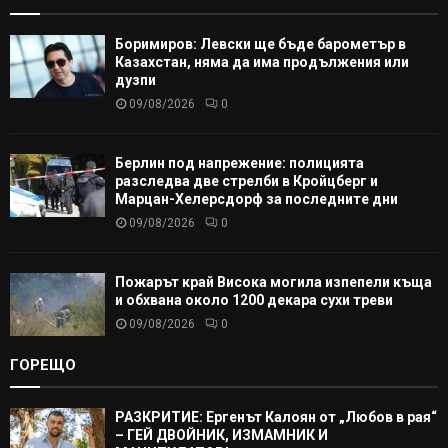
Боримиров: Левски ще бъде барометър в
Казахстан, няма да има продължения или
дузпи
09/08/2026
0
Берлин под напрежение: полицията
разследва две стрелби в Кройцберг и
Марцан-Хелерсдорф за последните дни
09/08/2026
0
Пожарът край Висока могила изпепели къща
и обхвана около 1200 декара сухи треви
09/08/2026
0
ГОРЕЩО
РАЗКРИТИЕ: Ергенът Калоян от „Любов в рая“
– ГЕЙ ДВОЙНИК, ИЗМАМНИК И