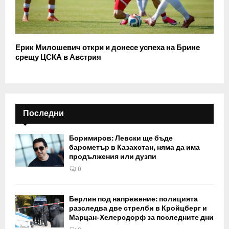
Ерик Милошевич откри и донесе успеха на Брине
срещу ЦСКА в Австрия
Последни
Боримиров: Левски ще бъде
барометър в Казахстан, няма да има
продължения или дузпи
0
Берлин под напрежение: полицията
разследва две стрелби в Кройцберг и
Марцан-Хелерсдорф за последните дни