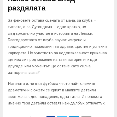
раздялата
За феновете остава сцената от мача, за клуба —
титлата, а за Дуганджич — едно кратко, но
съдържателно участие в историята на Левски.
Благодарствата от клуба звучат искрено и
традиционно: пожелания за здраве, щастие и успехи в
кариерата. Но чувството за недоизказаност приканва:
ще има ли продължение на тази история някъде
другаде, или моментът ще остане като силна,
затворена глава?
Истината е, че във футбола често най-големите
драматични сюжети се крият в малките детайли —
шест мача, едно попадение, една титла. И понякога
именно тези детайли оставят най-дълбък отпечатък.