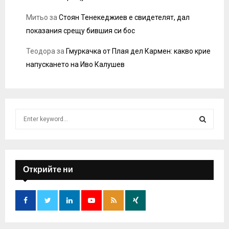
Митьо
за
Стоян Тенекеджиев е свидетелят, дал
показания срещу бившия си бос
Теодора
за
Гмуркачка от Плая дел Кармен: какво крие
напускането на Иво Калушев
S
e
a
S
r
c
E
h
Открийте ни
f
A
o
r
R
:
C