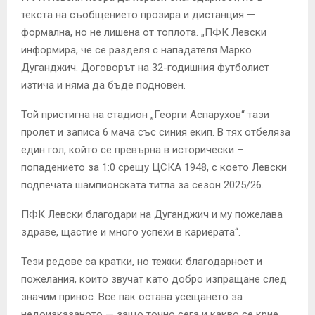
текста на съобщението прозира и дистанция —
формална, но не лишена от топлота. „ПФК Левски
информира, че се разделя с нападателя Марко
Дуганджич. Договорът на 32-годишния футболист
изтича и няма да бъде подновен.
Той пристигна на стадион „Георги Аспарухов“ тази
пролет и записа 6 мача със синия екип. В тях отбеляза
един гол, който се превърна в исторически –
попадението за 1:0 срещу ЦСКА 1948, с което Левски
подпечата шампионската титла за сезон 2025/26.
ПФК Левски благодари на Дуганджич и му пожелава
здраве, щастие и много успехи в кариерата“.
Тези редове са кратки, но тежки: благодарност и
пожелания, които звучат като добро изпращане след
значим принос. Все пак остава усещането за
недоизказаното — защо точно сега и какво се крие