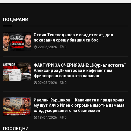
ПОДБРАНИ
Стоян Тенекеджиев е свидетелят, дал
показания срещу бившия си бос
22/05/2026
3
ФАКТУРИ ЗА ОЧЕРНЯВАНЕ: „Журналистката“
Александра Димитрова и кафевият им
фризьорски салон като параван
02/05/2026
0
Ивелин Кършаков – Капачката и придворния
му шут Илчо Илев с огромна имотна измама
след уморяването на бизнесмен
18/04/2026
0
ПОСЛЕДНИ