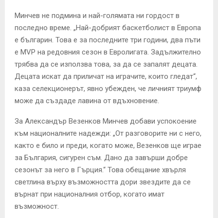
Минчев не подмина и най-голямата ни гордост в
последно време. „Най-добрият баскетболист в Европа
е българин. Това е за последните три години, два пъти
е MVP на редовния сезон в Евролигата. Задължително
трябва да се използва това, за да се запалят децата.
Децата искат да приличат на играчите, които гледат“,
каза селекционерът, явно убежден, че личният триумф
може да създаде лавина от вдъхновение.
За Александър Везенков Минчев добави успокоение
към националните надежди: „От разговорите ни с него,
както е било и преди, когато може, Везенков ще играе
за България, сигурен съм. Дано да завърши добре
сезонът за него в Гърция.“ Това обещание хвърля
светлина върху възможността дори звездите да се
върнат при националния отбор, когато имат
възможност.