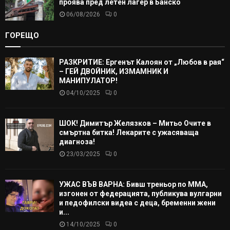
проява пред летен лагер в Банско
06/08/2026
0
ГОРЕЩО
РАЗКРИТИЕ: Ергенът Калоян от „Любов в рая“
– ГЕЙ ДВОЙНИК, ИЗМАМНИК И
МАНИПУЛАТОР!
04/10/2025
0
ШОК! Димитър Желязков – Митьо Очите в
смъртна битка! Лекарите с ужасяваща
диагноза!
23/03/2025
0
УЖАС ВЪВ ВАРНА: Бивш треньор по ММА,
изгонен от федерацията, публикува вулгарни
и педофилски видеа с деца, бременни жени
и...
14/10/2025
0