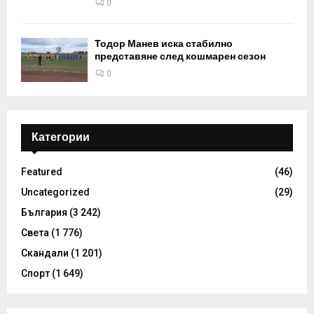
0
Тодор Манев иска стабилно
представяне след кошмарен сезон
0
Категории
Featured
(46)
Uncategorized
(29)
България
(3 242)
Света
(1 776)
Скандали
(1 201)
Спорт
(1 649)