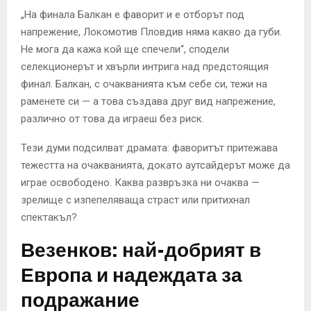
„На финала Балкан е фаворит и е отборът под
напрежение, Локомотив Пловдив няма какво да губи.
Не мога да кажа кой ще спечели“, сподели
селекционерът и хвърли интрига над предстоящия
финал. Балкан, с очакванията към себе си, тежи на
раменете си — а това създава друг вид напрежение,
различно от това да играеш без риск.
Тези думи подсилват драмата: фаворитът притежава
тежестта на очакванията, докато аутсайдерът може да
играе освободено. Каква развръзка ни очаква —
зрелище с изпепеляваща страст или притихнал
спектакъл?
Везенков: най-добрият в
Европа и надеждата за
подражание