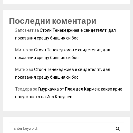
Последни коментари
Запознат
за
Стоян Тенекеджиев е свидетелят, дал
показания срещу бившия си бос
Митьо
за
Стоян Тенекеджиев е свидетелят, дал
показания срещу бившия си бос
Митьо
за
Стоян Тенекеджиев е свидетелят, дал
показания срещу бившия си бос
Теодора
за
Гмуркачка от Плая дел Кармен: какво крие
напускането на Иво Калушев
S
e