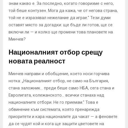
знам какво е. За последно, когато говорихме с него,
той беше контузен. Мога да кажа, че от негова страна,
той не е изразявал нежелание да играе.“ Тези думи
оставят място за догадки: ще бъде ли готов, ще се
включи ли — и колко ще промени това плановете на
Минчев?
Националният отбор срещу
новата реалност
Минчев направи и обобщение, което носи горчива
нотка: „Националният отбор, не само на България,
стана заложник… преди беше само НБА, сега стана и
Евролигата, колежанското… всички станаха над
националните отбори. Не го приемам.“ Това е
обвинение към системата, която пренарежда
приоритети и кара националите да чакат — а феновете
да се чудят кой и кога ще защити цветовете на