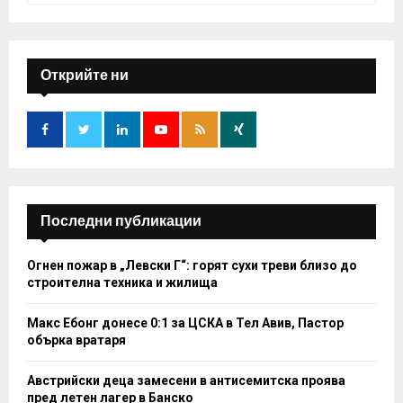
a
S
r
c
E
h
Открийте ни
f
A
o
r
R
:
C
H
Последни публикации
Огнен пожар в „Левски Г“: горят сухи треви близо до
строителна техника и жилища
Макс Ебонг донесе 0:1 за ЦСКА в Тел Авив, Пастор
обърка вратаря
Австрийски деца замесени в антисемитска проява
пред летен лагер в Банско