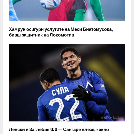
Хамрун осигури услугите на Меси Биатомусока,
бивш защитник на Локомотив
Левски и Заглебие 0:0 — Сангаре влезе, какво