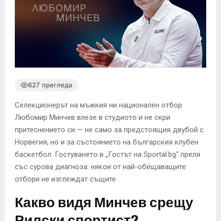
627 прегледа
Селекционерът на мъжкия ни национален отбор
Любомир Минчев влезе в студиото и не скри
притеснението си — не само за предстоящия двубой с
Норвегия, но и за състоянието на българския клубен
баскетбол. Гостуването в „Гостът на Sportal.bg“ преля
със сурова диагноза: някои от най-обещаващите
отбори не изглеждат същите.
Какво видя Минчев срещу
Рилски спортист?