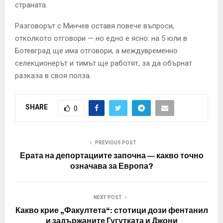
страната.
Разговорът с Минчев оставя повече въпроси,
отколкото отговори — но едно е ясно: на 5 юли в
Ботевград ще има отговори, а междувременно
селекционерът и тимът ще работят, за да обърнат
разказа в своя полза.
SHARE
0
PREVIOUS POST
Ерата на депортациите започна — какво точно
означава за Европа?
NEXT POST
Какво крие „Факултета“: стотици дози фентанил
и задържаните Гугутката и Джони