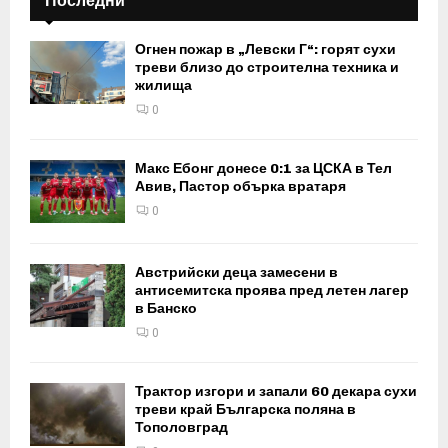
Последни
Огнен пожар в „Левски Г“: горят сухи
треви близо до строителна техника и
жилища
0
Макс Ебонг донесе 0:1 за ЦСКА в Тел
Авив, Пастор обърка вратаря
0
Австрийски деца замесени в
антисемитска проява пред летен лагер
в Банско
0
Трактор изгори и запали 60 декара сухи
треви край Българска поляна в
Тополовград