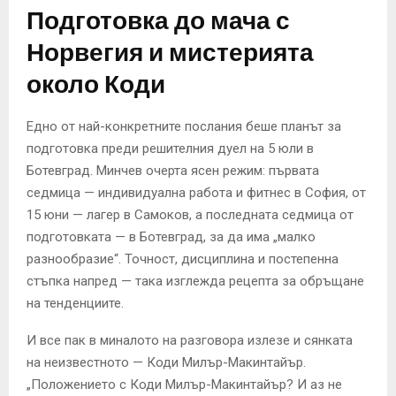
Подготовка до мача с
Норвегия и мистерията
около Коди
Едно от най-конкретните послания беше планът за
подготовка преди решителния дуел на 5 юли в
Ботевград. Минчев очерта ясен режим: първата
седмица — индивидуална работа и фитнес в София, от
15 юни — лагер в Самоков, а последната седмица от
подготовката — в Ботевград, за да има „малко
разнообразие“. Точност, дисциплина и постепенна
стъпка напред — така изглежда рецепта за обръщане
на тенденциите.
И все пак в миналото на разговора излезе и сянката
на неизвестното — Коди Милър-Макинтайър.
„Положението с Коди Милър-Макинтайър? И аз не