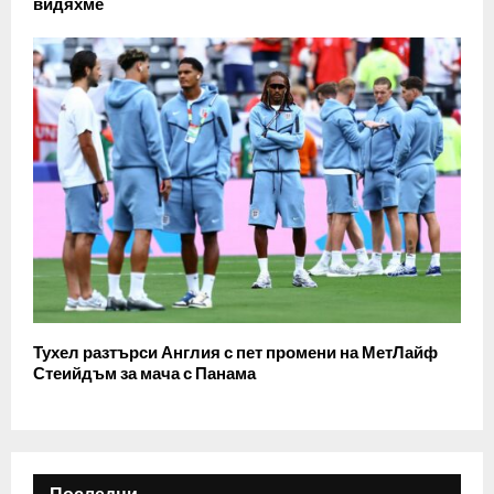
видяхме
Тухел разтърси Англия с пет промени на МетЛайф
Стеийдъм за мача с Панама