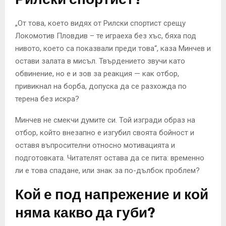
„От това, което видях от Рилски спортист срещу
Локомотив Пловдив – те играеха без хъс, бяха под
нивото, което са показвали преди това“, каза Минчев и
остави залата в мисъл. Твърдението звучи като
обвинение, но е и зов за реакция — как отбор,
привикнал на борба, допуска да се разхожда по
терена без искра?
Минчев не смекчи думите си. Той изгради образ на
отбор, който внезапно е изгубил своята бойност и
оставя въпросителни относно мотивацията и
подготовката. Читателят остава да се пита: временно
ли е това спадане, или знак за по-дълбок проблем?
Кой е под напрежение и кой
няма какво да губи?