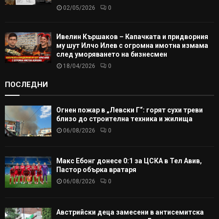
02/05/2026
0
Ивелин Кършаков – Капачката и придворния
му шут Илчо Илев с огромна имотна измама
след уморяването на бизнесмен
18/04/2026
0
ПОСЛЕДНИ
Огнен пожар в „Левски Г“: горят сухи треви
близо до строителна техника и жилища
06/08/2026
0
Макс Ебонг донесе 0:1 за ЦСКА в Тел Авив,
Пастор обърка вратаря
06/08/2026
0
Австрийски деца замесени в антисемитска