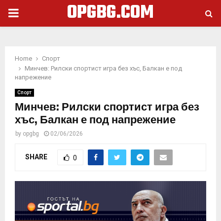
OPGBG.COM
PRIMARY
MENU
Home
Спорт
Минчев: Рилски спортист игра без хъс, Балкан е под
напрежение
Спорт
Минчев: Рилски спортист игра без
хъс, Балкан е под напрежение
by
opgbg
02/06/2026
SHARE
0