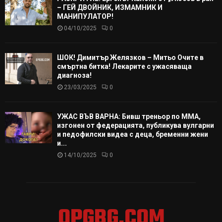
– ГЕЙ ДВОЙНИК, ИЗМАМНИК И
МАНИПУЛАТОР!
04/10/2025
0
ШОК! Димитър Желязков – Митьо Очите в
смъртна битка! Лекарите с ужасяваща
диагноза!
23/03/2025
0
УЖАС ВЪВ ВАРНА: Бивш треньор по ММА,
изгонен от федерацията, публикува вулгарни
и педофилски видеа с деца, бременни жени
и...
14/10/2025
0
OPGBG.COM