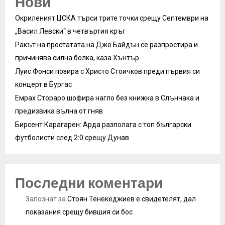
Нови
Окриленият ЦСКА търси трите точки срещу Септември на
„Васил Левски“ в четвъртия кръг
Ракът на простатата на Джо Байдън се разпростира и
причинява силна болка, каза Хънтър
Луис Фонси позира с Христо Стоичков преди първия си
концерт в Бургас
Емрах Стораро шофира нагло без книжка в Слънчака и
предизвика вълна от гняв
Бирсент Карагарен: Арда разполага с топ български
футболисти след 2:0 срещу Дунав
Последни коментари
Запознат
за
Стоян Тенекеджиев е свидетелят, дал
показания срещу бившия си бос