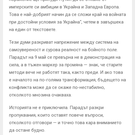
имперските си амбиции в Украйна и Западна Европа.
Това е най-добрият начин да се сложи край на войната
при достойни условия за Украйна“, четем в завършека
на един от текстовете.
Тези думи разкриват напрежение между система на
самоувереност и сурова реалност на бойното поле.
Парадът на 9 май се превърна не в демонстрация на
сила, а в тъжен маркер за промяна — знак, че старите
методи вече не работят така, както преди. И ако това
е началото на по-голяма трансформация, бъдещето на
конфликта може да се окаже по-нестабилно,
отколкото мнозина очакваха.
Историята не е приключила. Парадът разкри
пропуквания, които оставят повече въпроси,
отколкото отговори — и точно това кара вниманието
да остане будно.