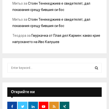
Митьо
за
Стоян Тенекеджиев е свидетелят, дал
показания срещу бившия си бос
Митьо
за
Стоян Тенекеджиев е свидетелят, дал
показания срещу бившия си бос
Теодора
за
Гмуркачка от Плая дел Кармен: какво крие
напускането на Иво Калушев
S
e
a
S
r
c
E
h
Открийте ни
f
A
o
r
R