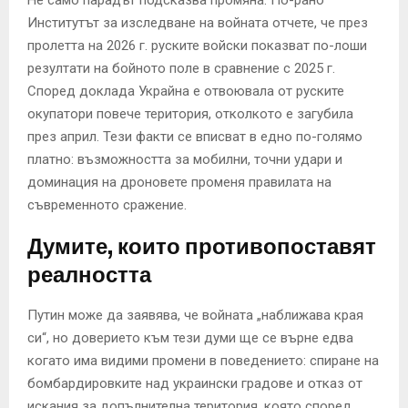
Институтът за изследване на войната отчете, че през
пролетта на 2026 г. руските войски показват по-лоши
резултати на бойното поле в сравнение с 2025 г.
Според доклада Украйна е отвоювала от руските
окупатори повече територия, отколкото е загубила
през април. Тези факти се вписват в едно по-голямо
платно: възможността за мобилни, точни удари и
доминация на дроновете променя правилата на
съвременното сражение.
Думите, които противопоставят
реалността
Путин може да заявява, че войната „наближава края
си“, но доверието към тези думи ще се върне едва
когато има видими промени в поведението: спиране на
бомбардировките над украински градове и отказ от
искания за допълнителна територия, която според