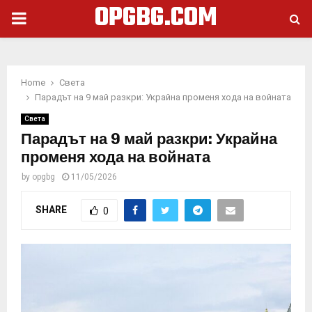
OPGBG.COM
PRIMARY
MENU
Home
Света
Парадът на 9 май разкри: Украйна променя хода на войната
Света
Парадът на 9 май разкри: Украйна
променя хода на войната
by
opgbg
11/05/2026
SHARE
0