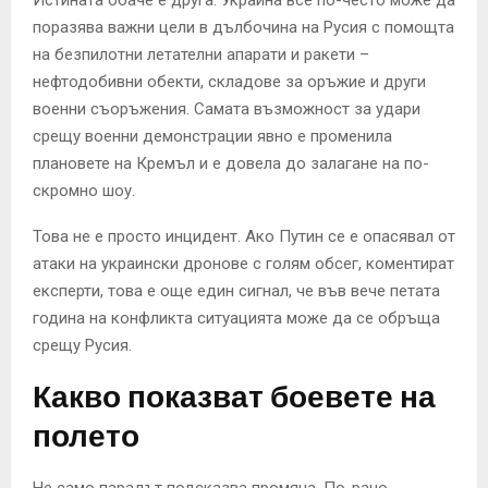
поразява важни цели в дълбочина на Русия с помощта
на безпилотни летателни апарати и ракети –
нефтодобивни обекти, складове за оръжие и други
военни съоръжения. Самата възможност за удари
срещу военни демонстрации явно е променила
плановете на Кремъл и е довела до залагане на по-
скромно шоу.
Това не е просто инцидент. Ако Путин се е опасявал от
атаки на украински дронове с голям обсег, коментират
експерти, това е още един сигнал, че във вече петата
година на конфликта ситуацията може да се обръща
срещу Русия.
Какво показват боевете на
полето
Не само парадът подсказва промяна. По-рано