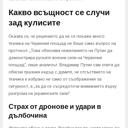
Какво всъщност се случи
зад кулисите
Оказва се, че решението да не се покаже много
техника на Червения площад не беше само въпрос на
протокол. „Това обяснява нежеланието на Путин да
демонстрира руските военни сили на Червения
площад“, пише анализът. Владимир Путин сам опита да
обясни празния кадър с думите, че отсъствието на
техника е избрано не само от съображения за
сигурност, а „за да се съсредоточи вниманието върху
разгрома на украинските сили“.
Страх от дронове и удари в
дълбочина
Истината обаче е друга: Украйна все по-често може да