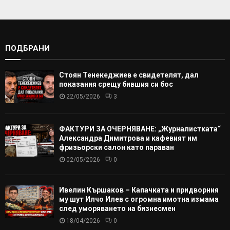
ПОДБРАНИ
Стоян Тенекеджиев е свидетелят, дал
показания срещу бившия си бос
22/05/2026
3
ФАКТУРИ ЗА ОЧЕРНЯВАНЕ: „Журналистката“
Александра Димитрова и кафевият им
фризьорски салон като параван
02/05/2026
0
Ивелин Кършаков – Капачката и придворния
му шут Илчо Илев с огромна имотна измама
след уморяването на бизнесмен
18/04/2026
0