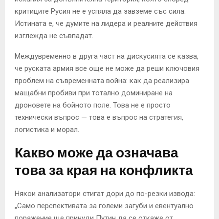
критиците Русия не е успяла да завземе със сила.
Истината е, че думите на лидера и реалните действия
изглежда не съвпадат.
Междувременно в друга част на дискусията се казва,
че руската армия все още не може да реши ключовия
проблем на съвременната война: как да реализира
мащабни пробиви при тотално доминиране на
дроновете на бойното поле. Това не е просто
технически въпрос — това е въпрос на стратегия,
логистика и морал.
Какво може да означава
това за края на конфликта
Някои анализатори стигат дори до по-резки извода:
„Само перспективата за големи загуби и евентуално
поражение ще принуди Путин да се откаже от