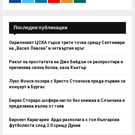
:
C
H
Последни публикации
Окриленият ЦСКА търси трите точки срещу Септември
на „Васил Левски“ в четвъртия кръг
Ракът на простатата на Джо Байдън се разпростира и
причинява силна болка, каза Хънтър
Луис Фонси позира с Христо Стоичков преди първия си
концерт в Бургас
Емрах Стораро шофира нагло без книжка в Слънчака и
предизвика вълна от гняв
Бирсент Карагарен: Арда разполага с топ български
футболисти след 2:0 срещу Дунав