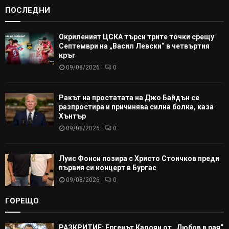
ПОСЛЕДНИ
Окриленият ЦСКА търси трите точки срещу
Септември на „Васил Левски“ в четвъртия
кръг
09/08/2026
0
Ракът на простатата на Джо Байдън се
разпростира и причинява силна болка, каза
Хънтър
09/08/2026
0
Луис Фонси позира с Христо Стоичков преди
първия си концерт в Бургас
09/08/2026
0
ГОРЕЩО
РАЗКРИТИЕ: Ергенът Калоян от „Любов в рая“