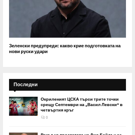
Зеленски предупреди: какво крие подготовката на
нови руски удари
Последни
Окриленият ЦСКА търси трите точки
срещу Септември на „Васил Левски“ в
четвъртия кръг
0