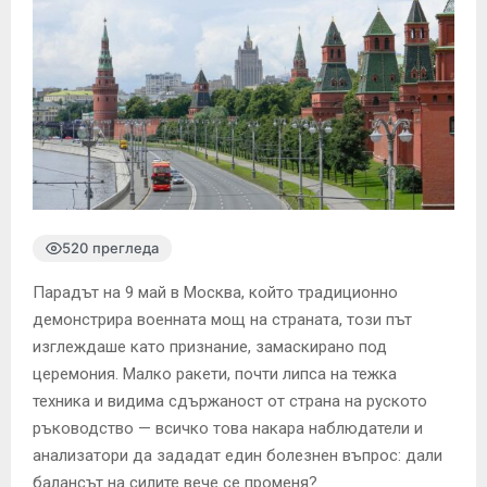
520 прегледа
Парадът на 9 май в Москва, който традиционно
демонстрира военната мощ на страната, този път
изглеждаше като признание, замаскирано под
церемония. Малко ракети, почти липса на тежка
техника и видима сдържаност от страна на руското
ръководство — всичко това накара наблюдатели и
анализатори да зададат един болезнен въпрос: дали
балансът на силите вече се променя?