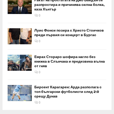
Ракът на простатата на Джо Байдън се
разпростира и причинява силна болка,
каза Хънтър
0
Луис Фонси позира с Христо Стоичков
преди първия си концерт в Бургас
0
Емрах Стораро шофира нагло без
книжка в Слънчака и предизвика вълна
от гняв
0
Бирсент Карагарен: Арда разполага с
топ български футболисти след 2:0
срещу Дунав
0