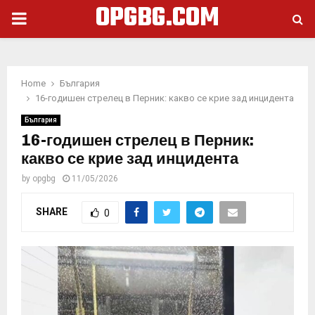
OPGBG.COM
PRIMARY
MENU
Home
България
16-годишен стрелец в Перник: какво се крие зад инцидента
България
16-годишен стрелец в Перник:
какво се крие зад инцидента
by
opgbg
11/05/2026
SHARE
0