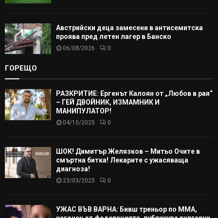
Австрийски деца замесени в антисемитска
проява пред летен лагер в Банско
06/08/2026
0
ГОРЕЩО
РАЗКРИТИЕ: Ергенът Калоян от „Любов в рая“
– ГЕЙ ДВОЙНИК, ИЗМАМНИК И
МАНИПУЛАТОР!
04/10/2025
0
ШОК! Димитър Желязков – Митьо Очите в
смъртна битка! Лекарите с ужасяваща
диагноза!
23/03/2025
0
УЖАС ВЪВ ВАРНА: Бивш треньор по ММА,