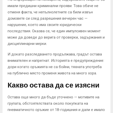
имали предишни криминални прояви. Това обаче не
отменя факта, че непълнолетните са били извън
домовете си след разрешения вечерен час —
нарушение, което има своите юридически
последствия. Оказва се, че един импулсивен момент
може да доведе до верига от проверки, задържания и
дисциплинарни мерки.
И докато разследването продължава, градът остава
внимателен и напрегнат. Историята е предупреждение:
дори когато оръжията не са бойни, тяхната употреба
на публично място променя живота на много хора.
Какво остава да се изясни
Остава още много да бъде уточнено — мотивите на
групата, обстоятелствата около покупката на
пневматичното оръжие от 18-годишния и дали е имало