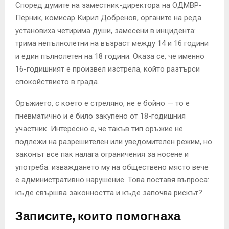
Според думите на заместник-директора на ОДМВР-
Перник, комисар Кирил Добренов, органите на реда
установиха четирима души, замесени в инцидента:
трима непълнолетни на възраст между 14 и 16 години
и един пълнолетен на 18 години. Оказа се, че именно
16-годишният е произвел изстрела, който разтърси
спокойствието в града.
Оръжието, с което е стрелянo, не е бойно — то е
пневматично и е било закупено от 18-годишния
участник. Интересно е, че такъв тип оръжие не
подлежи на разрешителен или уведомителен режим, но
законът все пак налага ограничения за носене и
употреба: изваждането му на обществено място вече
е административно нарушение. Това поставя въпроса:
къде свършва законността и къде започва рискът?
Записите, които помогнаха