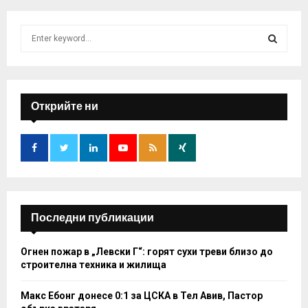
S
e
a
S
r
c
E
h
Открийте ни
f
A
o
r
R
:
C
H
Последни публикации
Огнен пожар в „Левски Г“: горят сухи треви близо до
строителна техника и жилища
Макс Ебонг донесе 0:1 за ЦСКА в Тел Авив, Пастор