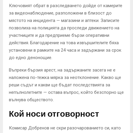
Ключовият обрат в разследването дойдe от камерите
за видеонаблюдение, разположени в близост до
мястото на инцидента — магазини и аптеки. Записите
позволиха на полицията да проследи движението на
участниците и да предприеме бързи оперативни
действия. Благодарение на това извършителите бяха
установени в рамките на 24 часа и задържани за срок
до едно денонощие.
Въпреки бързия арест, на задържаните засега не е
наложена по-тежка мярка за неотклонение. Какво ще
реши съдът и какви ще бъдат последствията за
непълнолетните — остава въпрос, който безспорно ще
вълнува обществото.
Кой носи отговорност
Комисар Добренов не скри разочарованието си, като