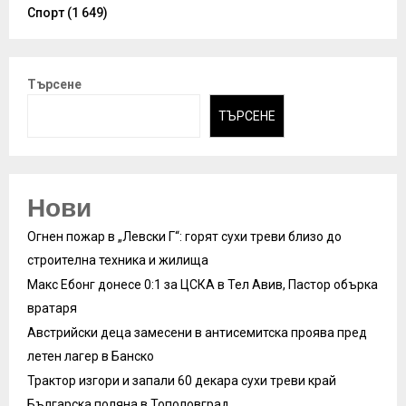
Спорт
(1 649)
Търсене
ТЪРСЕНЕ
Нови
Огнен пожар в „Левски Г“: горят сухи треви близо до
строителна техника и жилища
Макс Ебонг донесе 0:1 за ЦСКА в Тел Авив, Пастор обърка
вратаря
Австрийски деца замесени в антисемитска проява пред
летен лагер в Банско
Трактор изгори и запали 60 декара сухи треви край
Българска поляна в Тополовград