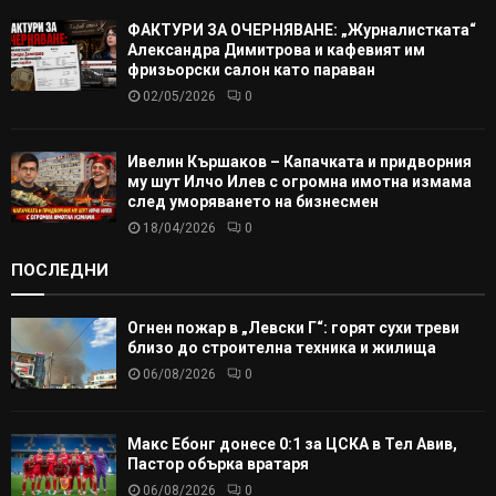
ФАКТУРИ ЗА ОЧЕРНЯВАНЕ: „Журналистката“
Александра Димитрова и кафевият им
фризьорски салон като параван
02/05/2026
0
Ивелин Кършаков – Капачката и придворния
му шут Илчо Илев с огромна имотна измама
след уморяването на бизнесмен
18/04/2026
0
ПОСЛЕДНИ
Огнен пожар в „Левски Г“: горят сухи треви
близо до строителна техника и жилища
06/08/2026
0
Макс Ебонг донесе 0:1 за ЦСКА в Тел Авив,
Пастор обърка вратаря
06/08/2026
0