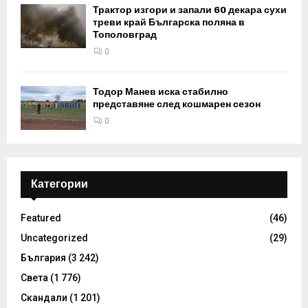
Трактор изгори и запали 60 декара сухи
треви край Българска поляна в
Тополовград
0
Тодор Манев иска стабилно
представяне след кошмарен сезон
0
Категории
Featured
(46)
Uncategorized
(29)
България
(3 242)
Света
(1 776)
Скандали
(1 201)