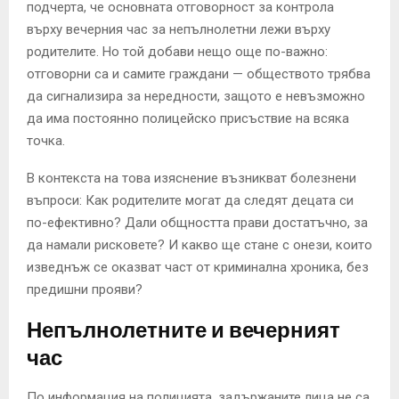
подчертa, че основната отговорност за контрола
върху вечерния час за непълнолетни лежи върху
родителите. Но той добави нещо още по-важно:
отговорни са и самите граждани — обществото трябва
да сигнализира за нередности, защото е невъзможно
да има постоянно полицейско присъствие на всяка
точка.
В контекста на това изяснение възникват болезнени
въпроси: Как родителите могат да следят децата си
по-ефективно? Дали общността прави достатъчно, за
да намали рисковете? И какво ще стане с онези, които
изведнъж се оказват част от криминална хроника, без
предишни прояви?
Непълнолетните и вечерният
час
По информация на полицията, задържаните лица не са