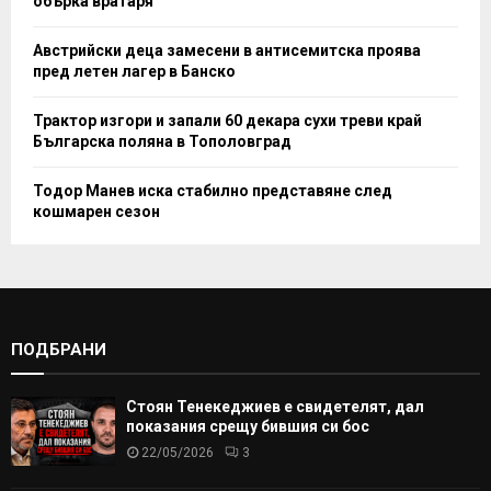
обърка вратаря
Австрийски деца замесени в антисемитска проява
пред летен лагер в Банско
Трактор изгори и запали 60 декара сухи треви край
Българска поляна в Тополовград
Тодор Манев иска стабилно представяне след
кошмарен сезон
ПОДБРАНИ
Стоян Тенекеджиев е свидетелят, дал
показания срещу бившия си бос
22/05/2026
3