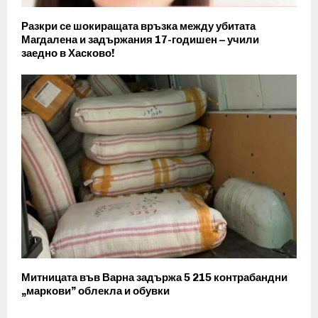
Разкри се шокиращата връзка между убитата
Магдалена и задържания 17-годишен – учили
заедно в Хасково!
Митницата във Варна задържа 5 215 контрабандни
„маркови” облекла и обувки