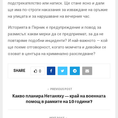
подстрекателство или натиск. Ще стане ясно и дали
ще има по-строги наказания за изваждане на оръжие
на улицата и за нарушаване на вечерния час.
Историята в Перник е предупреждение и повод за
размисъл: какви мерки да се предприемат, за да не
повтаряме подобни инциденти? И най-важното — кой
ще поеме отговорност, когато момчета и девойки се
озоват в центъра на криминално разследване?
SHARE
0
PREVIOUS POST
Какво планира Нетаняху — край на военната
помощ в рамките на 10 години?