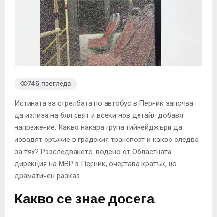
746 прегледа
Истината за стрелбата по автобус в Перник започва
да излиза на бял свят и всеки нов детайл добавя
напрежение. Какво накара група тийнейджъри да
извадят оръжие в градския транспорт и какво следва
за тях? Разследването, водено от Областната
дирекция на МВР в Перник, очертава кратък, но
драматичен разказ.
Какво се знае досега