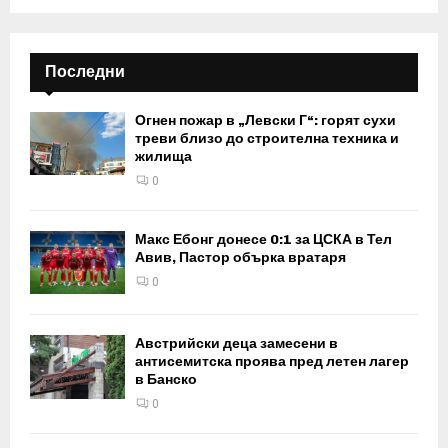
Последни
Огнен пожар в „Левски Г“: горят сухи
треви близо до строителна техника и
жилища
0
Макс Ебонг донесе 0:1 за ЦСКА в Тел
Авив, Пастор обърка вратаря
0
Австрийски деца замесени в
антисемитска проява пред летен лагер
в Банско
0