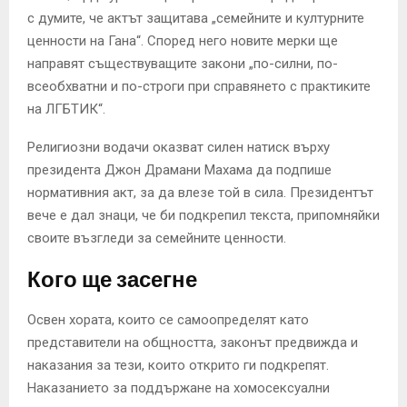
с думите, че актът защитава „семейните и културните
ценности на Гана“. Според него новите мерки ще
направят съществуващите закони „по-силни, по-
всеобхватни и по-строги при справянето с практиките
на ЛГБТИК“.
Религиозни водачи оказват силен натиск върху
президента Джон Драмани Махама да подпише
нормативния акт, за да влезе той в сила. Президентът
вече е дал знаци, че би подкрепил текста, припомняйки
своите възгледи за семейните ценности.
Кого ще засегне
Освен хората, които се самоопределят като
представители на общността, законът предвижда и
наказания за тези, които открито ги подкрепят.
Наказанието за поддържане на хомосексуални