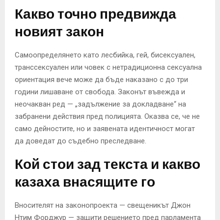
Какво точно предвижда
новият закон
Самоопределянето като лесбийка, гей, бисексуален,
транссексуален или човек с нетрадиционна сексуална
ориентация вече може да бъде наказано с до три
години лишаване от свобода. Законът въвежда и
неочакван ред — „задължение за докладване“ на
забранени действия пред полицията. Оказва се, че не
само дейностите, но и заявената идентичност могат
да доведат до съдебно преследване.
Кой стои зад текста и какво
казаха внасящите го
Вносителят на законопроекта — свещеникът Джон
Нтим Форджур — защити решението пред парламента