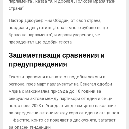
парламента“, казва тя, и добавя „Толкова мразя тази
страна“.
Пастор Джоузеф Ний Ободай, от своя страна,
поздрави депутатите: „Това е много хубаво нещо.
Браво на парламента“, и изрази увереност, че
президентът ще одобри текста.
Зашеметяващи сравнения и
предупреждения
Текстът припомня вълната от подобни закони в
региона: през март парламентът на Сенегал одобри
мярка с максимална присъда до 10 години за
сексуални актове между партньори от един и същи
пол, а през 2023 г. Уганда въведе смъртно наказание
за определени актове между хора от един и същи пол
— фактите, които се появяват в дискусията, загатват
за опасни тенденции.