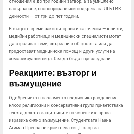
отношения е до три години затвор, а за умишлено
насърчаване, спонсориране или подкрепа на ЛГБТИК
дейности — от три до пет години.
В същото време законът прави изключения — юристи,
медийни работници и медицински специалисти могат
да отразяват теми, свързани с общността или да
предоставят медицинска помощ и други услуги на
хомосексуални лица, без да бъдат преследвани.
Реакциите: възторг и
възмущение
Одобрението в парламента предизвика разделение:
някои религиозни и консервативни групи приветстваха
текста, докато защитниците на човешките права
изразиха силно възмущение. Студентката Наана
Агиман Препра не крие гнева си: „Позор за