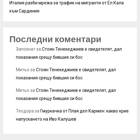
Италия разби мрежа за трафик на мигранти от Ел Кала
към Сардиния
Последни коментари
Запознат
за
Стоян Тенекеджиев е свидетелят, дал
показания срещу бившия си бос
Митьо
за
Стоян Тенекеджиев е свидетелят, дал
показания срещу бившия си бос
Митьо
за
Стоян Тенекеджиев е свидетелят, дал
показания срещу бившия си бос
Теодора
за
Гмуркачка от Плая дел Кармен: какво крие
напускането на Иво Калушев