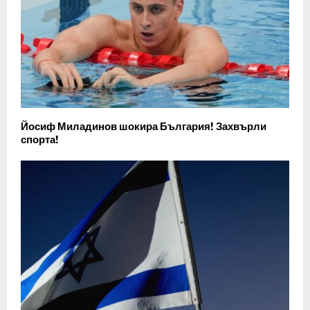
Йосиф Миладинов шокира България! Захвърли
спорта!