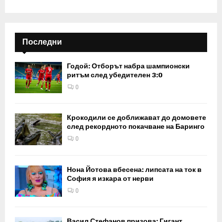
Последни
Годой: Отборът набра шампионски
ритъм след убедителен 3:0
0
Крокодили се доближават до домовете
след рекордното покачване на Баринго
0
Нона Йотова вбесена: липсата на ток в
София я изкара от нерви
0
Васил Стефанов призова: Гигант