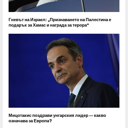
Гневът на Израел: „Признаването на Палестина е
подарък за Хамас и награда за терора“
Мицотакис поздрави унгарския лидер — какво
означава за Европа?