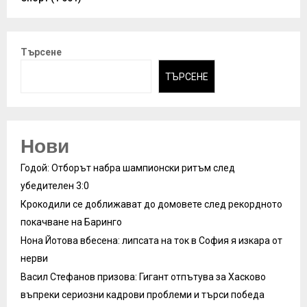
Търсене
ТЪРСЕНЕ
Нови
Годой: Отборът набра шампионски ритъм след
убедителен 3:0
Крокодили се доближават до домовете след рекордното
покачване на Баринго
Нона Йотова вбесена: липсата на ток в София я изкара от
нерви
Васил Стефанов призова: Гигант отпътува за Хасково
въпреки сериозни кадрови проблеми и търси победа