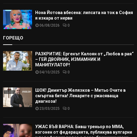
Нона Йотова вбесена: липсата на ток в София
я изкара от нерви
06/08/2026
0
ГОРЕЩО
РАЗКРИТИЕ: Ергенът Калоян от „Любов в рая“
– ГЕЙ ДВОЙНИК, ИЗМАМНИК И
МАНИПУЛАТОР!
04/10/2025
0
ШОК! Димитър Желязков – Митьо Очите в
смъртна битка! Лекарите с ужасяваща
диагноза!
23/03/2025
0
УЖАС ВЪВ ВАРНА: Бивш треньор по ММА,
изгонен от федерацията, публикува вулгарни