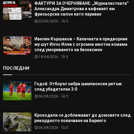
ФАКТУРИ ЗА ОЧЕРНЯВАНЕ: „Журналистката“
Александра Димитрова и кафевият им
фризьорски салон като параван
02/05/2026
0
Ивелин Кършаков – Капачката и придворния
му шут Илчо Илев с огромна имотна измама
след уморяването на бизнесмен
18/04/2026
0
ПОСЛЕДНИ
Годой: Отборът набра шампионски ритъм
след убедителен 3:0
06/08/2026
0
Крокодили се доближават до домовете след
рекордното покачване на Баринго
06/08/2026
0