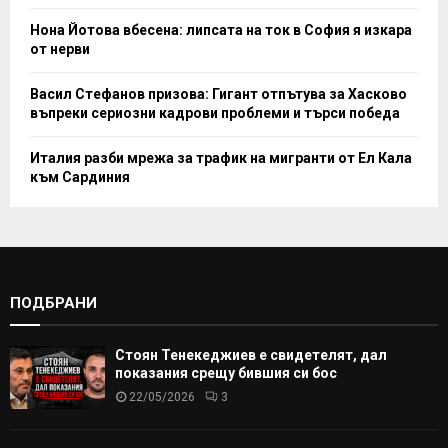
Нона Йотова вбесена: липсата на ток в София я изкара
от нерви
Васил Стефанов призова: Гигант отпътува за Хасково
въпреки сериозни кадрови проблеми и търси победа
Италия разби мрежа за трафик на мигранти от Ел Кала
към Сардиния
ПОДБРАНИ
Стоян Тенекеджиев е свидетелят, дал
показания срещу бившия си бос
22/05/2026
3