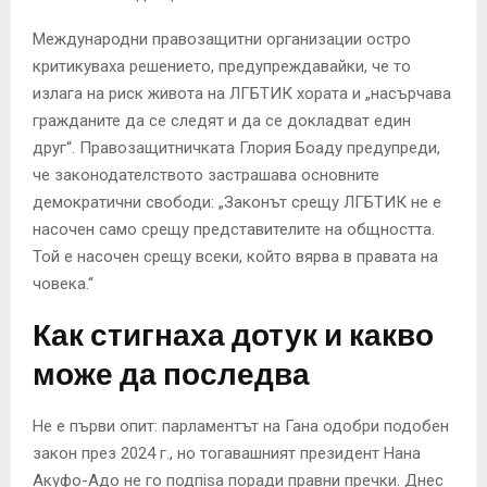
Международни правозащитни организации остро
критикуваха решението, предупреждавайки, че то
излага на риск живота на ЛГБТИК хората и „насърчава
гражданите да се следят и да се докладват един
друг“. Правозащитничката Глория Боаду предупреди,
че законодателството застрашава основните
демократични свободи: „Законът срещу ЛГБТИК не е
насочен само срещу представителите на общността.
Той е насочен срещу всеки, който вярва в правата на
човека.“
Как стигнаха дотук и какво
може да последва
Не е първи опит: парламентът на Гана одобри подобен
закон през 2024 г., но тогавашният президент Нана
Акуфо-Адо не го подпisa поради правни пречки. Днес