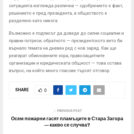
ситуацията изглежда различна — одобрението е факт,
решението е пред президента, а обществото е
разделено като никога.
Възможно е подписът да доведе до силни социални и
правни потреси; обратното — президентското вето би
върнало темата на дневен ред с нов заряд. Как ще
реагират обикновените хора, правозащитните
организации и юридическата общност — това остава
въпрос, на който много гласове търсят отговор.
SHARE
0
PREVIOUS POST
Осем пожарни гасят пламъците в Стара Загора
— какво се случва?