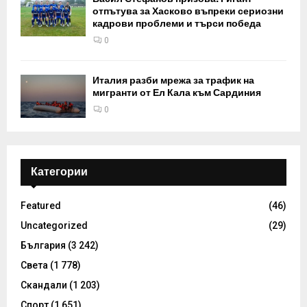
отпътува за Хасково въпреки сериозни
кадрови проблеми и търси победа
0
Италия разби мрежа за трафик на
мигранти от Ел Кала към Сардиния
0
Категории
Featured
(46)
Uncategorized
(29)
България
(3 242)
Света
(1 778)
Скандали
(1 203)
Спорт
(1 651)