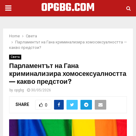
OPGBG.COM
PRIMARY
MENU
Home
Света
Парламентът на Гана криминализира хомосексуалността —
какво предстои?
Света
Парламентът на Гана
криминализира хомосексуалността
— какво предстои?
by
opgbg
30/05/2026
SHARE
0