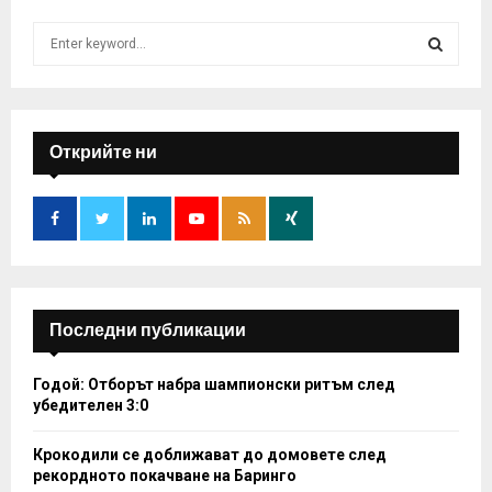
S
e
a
S
r
c
E
h
Открийте ни
f
A
o
r
R
:
C
H
Последни публикации
Годой: Отборът набра шампионски ритъм след
убедителен 3:0
Крокодили се доближават до домовете след
рекордното покачване на Баринго