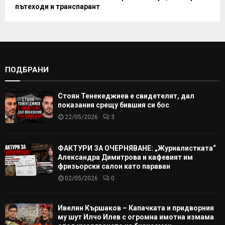
пътеходи и транспарант
ПОДБРАНИ
Стоян Тенекеджиев е свидетелят, дал
показания срещу бившия си бос
22/05/2026
3
ФАКТУРИ ЗА ОЧЕРНЯВАНЕ: „Журналистката“
Александра Димитрова и кафевият им
фризьорски салон като параван
02/05/2026
0
Ивелин Кършаков – Капачката и придворния
му шут Илчо Илев с огромна имотна измама