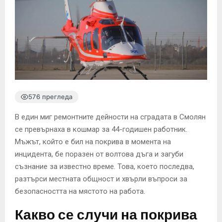
576 прегледа
В един миг ремонтните дейности на сградата в Смолян
се превърнаха в кошмар за 44-годишен работник.
Мъжът, който е бил на покрива в моментa на
инцидента, бе поразен от волтова дъга и загуби
съзнание за известно време. Това, което последва,
разтърси местната общност и хвърли въпроси за
безопасността на мястото на работа.
Какво се случи на покрива