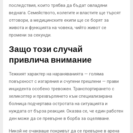
последствия, които трябва да бъдат овладяни
веднага. Семейството, колегите и властите ще търсят
отговори, а медицинските екипи ще се борят за
живота и функцията на човека, чийто живот се
промени за секунди.
Защо този случай
привлича внимание
Тежкият характер на нараняванията — голяма
повърхност с изгаряния и счупени прешлени — прави
инцидента особено тревожен. Транспортирането с
хеликоптер и прехвърлянето към специализирана
болница подчертава остротата на ситуацията и
нуждата от бърза реакция. Оказва се, че един работен
ден може да се превърне в борба за оцеляване.
Никой не очакваше покривът да се превърне в арена