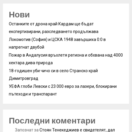
Нови
Останките от дрона край Кардам ще бъдат
експертизирани, разследването продължава
Локомотив (София) и ЦСКА 1948 завършиха 0:0 в
напрегнат двубой
Пожар в Андалусия връхлетя региона и обхвана над 4000
хектара дива природа
18-годишен уби чичо си в село Странско край
Димитровград
УЕФА глоби Левски с 23 000 евро за лазери, блокирани
пътеходи и транспарант
Последни коментари
Запознат
за
Стоян Тенекеджиев е свидетелят, дал