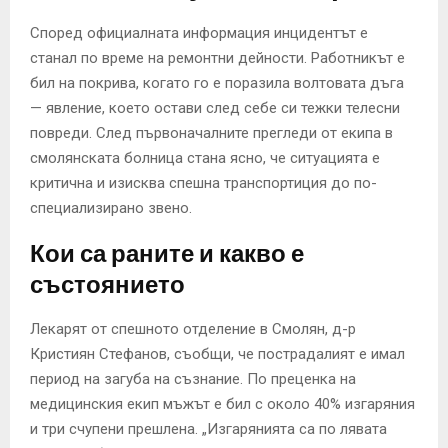
Според официалната информация инцидентът е
станал по време на ремонтни дейности. Работникът е
бил на покрива, когато го е поразила волтовата дъга
— явление, което остави след себе си тежки телесни
повреди. След първоначалните прегледи от екипа в
смолянската болница стана ясно, че ситуацията е
критична и изисква спешна транспортиция до по-
специализирано звено.
Кои са раните и какво е
състоянието
Лекарят от спешното отделение в Смолян, д-р
Кристиян Стефанов, съобщи, че пострадалият е имал
период на загуба на съзнание. По преценка на
медицинския екип мъжът е бил с около 40% изгаряния
и три счупени прешлена. „Изгарянията са по лявата