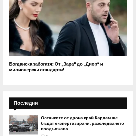
Богданска забогатя: От „Зара“ до „Диор“ и
милионерски стандарти!
Последни
Останките от дрона край Кардам ще
бъдат експертизирани, разследването
продължава