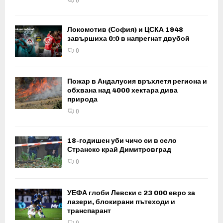
0
Локомотив (София) и ЦСКА 1948
завършиха 0:0 в напрегнат двубой
0
Пожар в Андалусия връхлетя региона и
обхвана над 4000 хектара дива
природа
0
18-годишен уби чичо си в село
Странско край Димитровград
0
УЕФА глоби Левски с 23 000 евро за
лазери, блокирани пътеходи и
транспарант
0