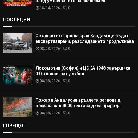
след уморяването на бизнесмен
18/04/2026
0
ПОСЛЕДНИ
Останките от дрона край Кардам ще бъдат
експертизирани, разследването продължава
08/08/2026
0
Локомотив (София) и ЦСКА 1948 завършиха
0:0 в напрегнат двубой
08/08/2026
0
Пожар в Андалусия връхлетя региона и
обхвана над 4000 хектара дива природа
08/08/2026
0
ГОРЕЩО