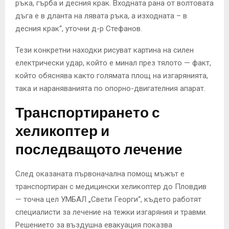
ръка, гърба и десния крак. Входната рана от волтовата
дъга е в дланта на лявата ръка, а изходната – в
десния крак“, уточни д-р Стефанов.
Тези конкретни находки рисуват картина на силен
електрически удар, който е минал през тялото — факт,
който обяснява както голямата площ на изгарянията,
така и нараняванията по опорно-двигателния апарат.
Транспортирането с
хеликоптер и
последващото лечение
След оказаната първоначална помощ мъжът е
транспортиран с медицински хеликоптер до Пловдив
— точна цел УМБАЛ „Свети Георги“, където работят
специалисти за лечение на тежки изгаряния и травми.
Решението за въздушна евакуация показва