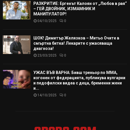
РАЗКРИТИЕ: Ергенът Калоян от „Любов в рая“
– ГЕЙ ДВОЙНИК, ИЗМАМНИК И
МАНИПУЛАТОР!
04/10/2025
0
ШОК! Димитър Желязков – Митьо Очите в
смъртна битка! Лекарите с ужасяваща
диагноза!
23/03/2025
0
УЖАС ВЪВ ВАРНА: Бивш треньор по ММА,
изгонен от федерацията, публикува вулгарни
и педофилски видеа с деца, бременни жени
и...
14/10/2025
0