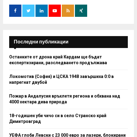
o
r
R
:
C
H
Последни публикации
Останките от дрона край Кардам ще бъдат
експертизирани, разследването продължава
Локомотив (София) и ЦСКА 1948 завършиха 0:0 в
напрегнат двубой
Пожар в Андалусия връхлетя региона и обхвана над
4000 хектара дива природа
18-годишен уби чичо си в село Странско край
Димитровград
УЕФА глоби Левски с 23 000 евро за лазери, блокирани