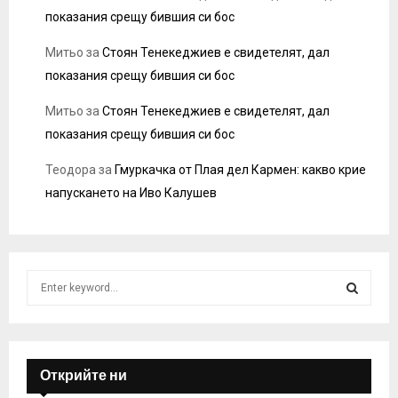
показания срещу бившия си бос
Митьо
за
Стоян Тенекеджиев е свидетелят, дал
показания срещу бившия си бос
Митьо
за
Стоян Тенекеджиев е свидетелят, дал
показания срещу бившия си бос
Теодора
за
Гмуркачка от Плая дел Кармен: какво крие
напускането на Иво Калушев
S
e
a
S
r
c
E
h
Открийте ни
f
A