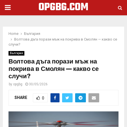
OPGBG.COM
PRIMARY
MENU
Home
България
Волтова дъга порази мъж на покрива в Смолян — какво се
случи?
България
Волтова дъга порази мъж на
покрива в Смолян — какво се
случи?
by
opgbg
30/05/2026
SHARE
0