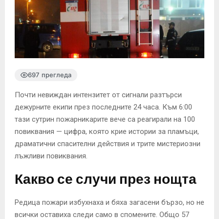
697 прегледа
Почти невиждан интензитет от сигнали разтърси
дежурните екипи през последните 24 часа. Към 6:00
тази сутрин пожарникарите вече са реагирали на 100
повиквания — цифра, която крие истории за пламъци,
драматични спасителни действия и трите мистериозни
лъжливи повиквания.
Какво се случи през нощта
Редица пожари избухнаха и бяха загасени бързо, но не
всички оставиха следи само в спомените. Общо 57