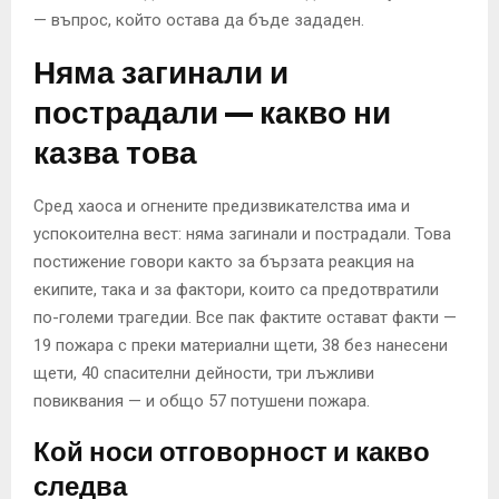
— въпрос, който остава да бъде зададен.
Няма загинали и
пострадали — какво ни
казва това
Сред хаоса и огнените предизвикателства има и
успокоителна вест: няма загинали и пострадали. Това
постижение говори както за бързата реакция на
екипите, така и за фактори, които са предотвратили
по-големи трагедии. Все пак фактите остават факти —
19 пожара с преки материални щети, 38 без нанесени
щети, 40 спасителни дейности, три лъжливи
повиквания — и общо 57 потушени пожара.
Кой носи отговорност и какво
следва