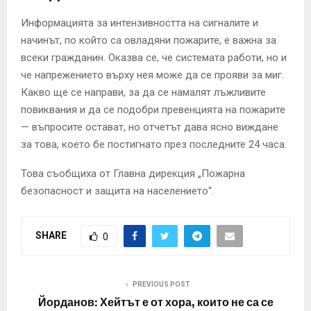
Информацията за интензивността на сигналите и
начинът, по който са овладяни пожарите, е важна за
всеки гражданин. Оказва се, че системата работи, но и
че напрежението върху нея може да се прояви за миг.
Какво ще се направи, за да се намалят лъжливите
повиквания и да се подобри превенцията на пожарите
— въпросите остават, но отчетът дава ясно виждане
за това, което бе постигнато през последните 24 часа.
Това съобщиха от Главна дирекция „Пожарна
безопасност и защита на населението“.
SHARE
0
PREVIOUS POST
Йорданов: Хейтът е от хора, които не са се