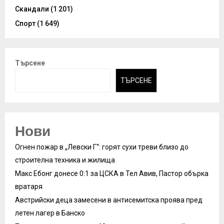
Скандали
(1 201)
Спорт
(1 649)
Търсене
ТЪРСЕНЕ
Нови
Огнен пожар в „Левски Г“: горят сухи треви близо до
строителна техника и жилища
Макс Ебонг донесе 0:1 за ЦСКА в Тел Авив, Пастор обърка
вратаря
Австрийски деца замесени в антисемитска проява пред
летен лагер в Банско