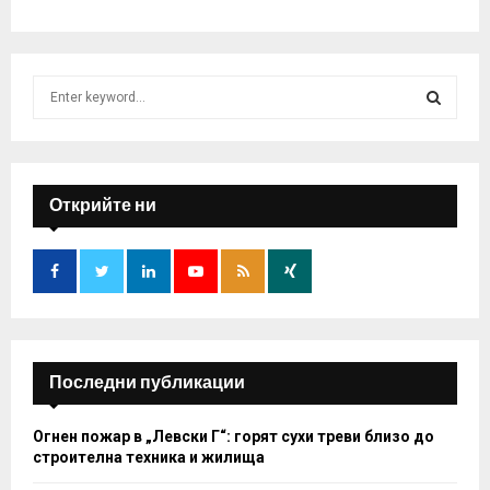
S
e
a
S
r
c
E
h
Открийте ни
f
A
o
r
R
:
C
H
Последни публикации
Огнен пожар в „Левски Г“: горят сухи треви близо до
строителна техника и жилища