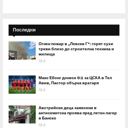
Последни
Огнен пожар в „Левски Г“: горят сухи
треви близо до строителна техника и
жилища
0
Макс Ебонг донесе 0:1 за ЦСКА в Тел
Авив, Пастор обърка вратаря
0
Австрийски деца замесени в
антисемитска проява пред летен лагер
в Банско
0