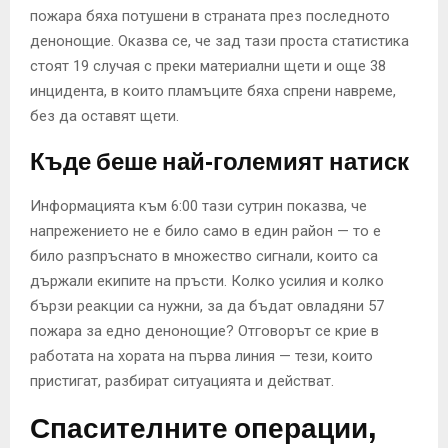
пожара бяха потушени в страната през последното
денонощие. Оказва се, че зад тази проста статистика
стоят 19 случая с преки материални щети и още 38
инцидента, в които пламъците бяха спрени навреме,
без да оставят щети.
Къде беше най-големият натиск
Информацията към 6:00 тази сутрин показва, че
напрежението не е било само в един район — то е
било разпръснато в множество сигнали, които са
държали екипите на пръсти. Колко усилия и колко
бързи реакции са нужни, за да бъдат овладяни 57
пожара за едно денонощие? Отговорът се крие в
работата на хората на първа линия — тези, които
пристигат, разбират ситуацията и действат.
Спасителните операции,