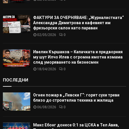
ФАКТУРИ ЗА ОЧЕРНЯВАНЕ: „Журналистката“
Александра Димитрова и кафевият им
фризьорски салон като параван
02/05/2026
0
Ивелин Кършаков – Капачката и придворния
му шут Илчо Илев с огромна имотна измама
след уморяването на бизнесмен
18/04/2026
0
ПОСЛЕДНИ
Огнен пожар в „Левски Г“: горят сухи треви
близо до строителна техника и жилища
06/08/2026
0
Макс Ебонг донесе 0:1 за ЦСКА в Тел Авив,