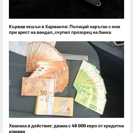
Кървав екшън в Харманли: Полицай наръган с нож
при арест на вандал, счупил прозорец на банка
Хванаха в действие: двама с 49 000 евро от кредитна
измама