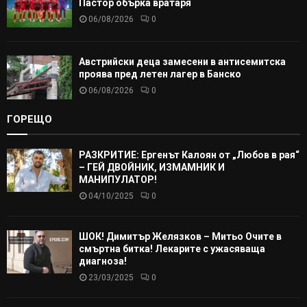
Пастор обърка вратаря
06/08/2026
0
Австрийски деца замесени в антисемитска
проява пред летен лагер в Банско
06/08/2026
0
ГОРЕЩО
РАЗКРИТИЕ: Ергенът Калоян от „Любов в рая“
– ГЕЙ ДВОЙНИК, ИЗМАМНИК И
МАНИПУЛАТОР!
04/10/2025
0
ШОК! Димитър Желязков – Митьо Очите в
смъртна битка! Лекарите с ужасяваща
диагноза!
23/03/2025
0