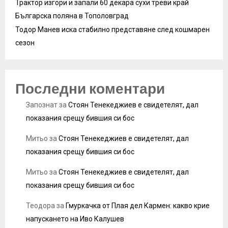
Трактор изгори и запали 60 декара сухи треви край
Българска поляна в Тополовград
Тодор Манев иска стабилно представяне след кошмарен
сезон
Последни коментари
Запознат
за
Стоян Тенекеджиев е свидетелят, дал
показания срещу бившия си бос
Митьо
за
Стоян Тенекеджиев е свидетелят, дал
показания срещу бившия си бос
Митьо
за
Стоян Тенекеджиев е свидетелят, дал
показания срещу бившия си бос
Теодора
за
Гмуркачка от Плая дел Кармен: какво крие
напускането на Иво Калушев