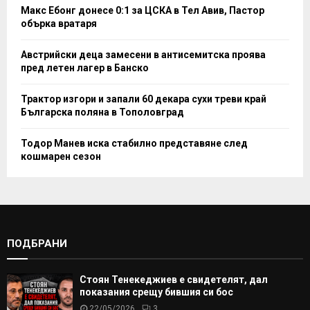
Макс Ебонг донесе 0:1 за ЦСКА в Тел Авив, Пастор
обърка вратаря
Австрийски деца замесени в антисемитска проява
пред летен лагер в Банско
Трактор изгори и запали 60 декара сухи треви край
Българска поляна в Тополовград
Тодор Манев иска стабилно представяне след
кошмарен сезон
ПОДБРАНИ
Стоян Тенекеджиев е свидетелят, дал
показания срещу бившия си бос
22/05/2026
3