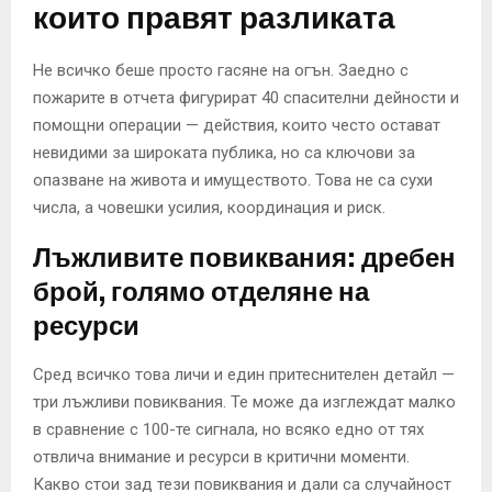
които правят разликата
Не всичко беше просто гасяне на огън. Заедно с
пожарите в отчета фигурират 40 спасителни дейности и
помощни операции — действия, които често остават
невидими за широката публика, но са ключови за
опазване на живота и имуществото. Това не са сухи
числа, а човешки усилия, координация и риск.
Лъжливите повиквания: дребен
брой, голямо отделяне на
ресурси
Сред всичко това личи и един притеснителен детайл —
три лъжливи повиквания. Те може да изглеждат малко
в сравнение с 100-те сигнала, но всяко едно от тях
отвлича внимание и ресурси в критични моменти.
Какво стои зад тези повиквания и дали са случайност