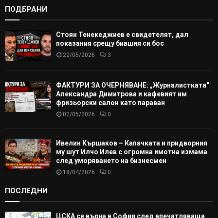
ПОДБРАНИ
Стоян Тенекеджиев е свидетелят, дал
показания срещу бившия си бос
22/05/2026
3
ФАКТУРИ ЗА ОЧЕРНЯВАНЕ: „Журналистката“
Александра Димитрова и кафевият им
фризьорски салон като параван
02/05/2026
0
Ивелин Кършаков – Капачката и придворния
му шут Илчо Илев с огромна имотна измама
след уморяването на бизнесмен
18/04/2026
0
ПОСЛЕДНИ
ЦСКА се върна в София след впечатляваща