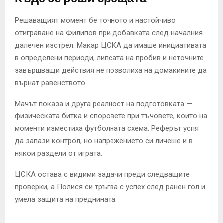
Решаващият момент бе точното и настойчиво
отиграване на Филипов при добавката след началния
далечен изстрел. Макар ЦСКА да имаше инициативата
в определени периоди, липсата на пробив и неточните
завършващи действия не позволиха на домакините да
върнат равенството.
Мачът показа и друга реалност на подготовката —
физическата битка и споровете при тъчовете, които на
моменти изместиха футболната схема. Реферът успя
да запази контрол, но напрежението си личеше и в
някои раздели от играта.
ЦСКА остава с видими задачи преди следващите
проверки, а Полися си тръгва с успех след ранен гол и
умела защита на преднината.