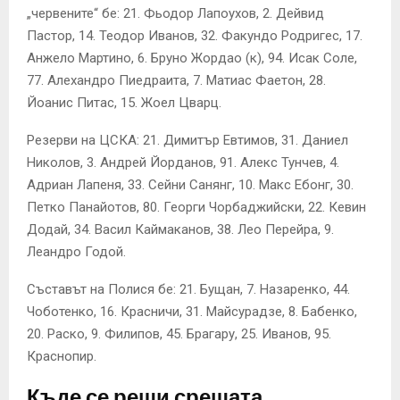
„червените“ бе: 21. Фьодор Лапоухов, 2. Дейвид
Пастор, 14. Теодор Иванов, 32. Факундо Родригес, 17.
Анжело Мартино, 6. Бруно Жордао (к), 94. Исак Соле,
77. Алехандро Пиедраита, 7. Матиас Фаетон, 28.
Йоанис Питас, 15. Жоел Цварц.
Резерви на ЦСКА: 21. Димитър Евтимов, 31. Даниел
Николов, 3. Андрей Йорданов, 91. Алекс Тунчев, 4.
Адриан Лапеня, 33. Сейни Санянг, 10. Макс Ебонг, 30.
Петко Панайотов, 80. Георги Чорбаджийски, 22. Кевин
Додай, 34. Васил Каймаканов, 38. Лео Перейра, 9.
Леандро Годой.
Съставът на Полися бе: 21. Бущан, 7. Назаренко, 44.
Чоботенко, 16. Красничи, 31. Майсурадзе, 8. Бабенко,
20. Раско, 9. Филипов, 45. Брагару, 25. Иванов, 95.
Краснопир.
Къде се реши срещата