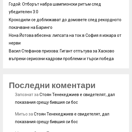
Годой: Отборът набра шампионски ритъм след
убедителен 3:0
Крокодили се доближават до домовете след рекордното
покачване на Баринго
Нона Йотова вбесена: липсата на ток в София я изкара от
нерви
Васил Стефанов призова: Гигант отпътува за Хасково
въпреки сериозни кадрови проблеми и търси победа
Последни коментари
Запознат
за
Стоян Тенекеджиев е свидетелят, дал
показания срещу бившия си бос
Митьо
за
Стоян Тенекеджиев е свидетелят, дал
показания срещу бившия си бос