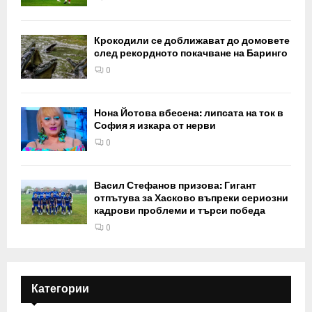
Крокодили се доближават до домовете
след рекордното покачване на Баринго
0
Нона Йотова вбесена: липсата на ток в
София я изкара от нерви
0
Васил Стефанов призова: Гигант
отпътува за Хасково въпреки сериозни
кадрови проблеми и търси победа
0
Категории