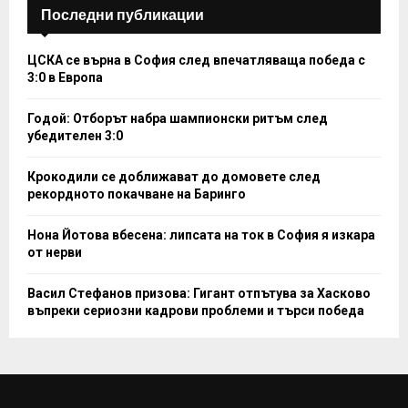
Последни публикации
ЦСКА се върна в София след впечатляваща победа с
3:0 в Европа
Годой: Отборът набра шампионски ритъм след
убедителен 3:0
Крокодили се доближават до домовете след
рекордното покачване на Баринго
Нона Йотова вбесена: липсата на ток в София я изкара
от нерви
Васил Стефанов призова: Гигант отпътува за Хасково
въпреки сериозни кадрови проблеми и търси победа