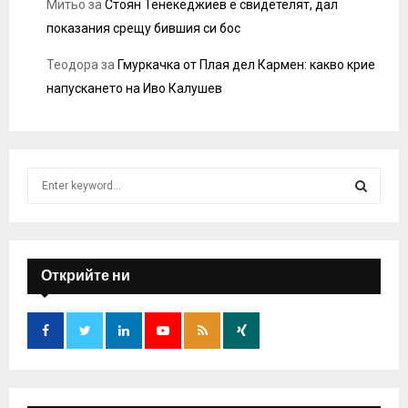
Митьо
за
Стоян Тенекеджиев е свидетелят, дал
показания срещу бившия си бос
Теодора
за
Гмуркачка от Плая дел Кармен: какво крие
напускането на Иво Калушев
S
e
a
S
r
c
E
h
Открийте ни
f
A
o
r
R
:
C
H