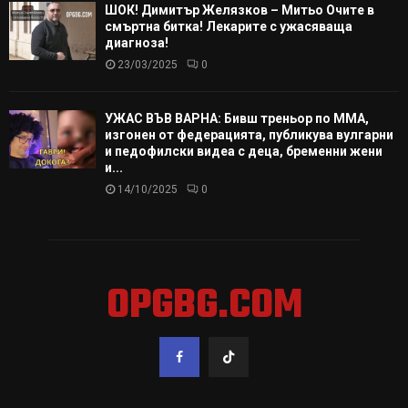
ШОК! Димитър Желязков – Митьо Очите в
смъртна битка! Лекарите с ужасяваща
диагноза!
23/03/2025
0
УЖАС ВЪВ ВАРНА: Бивш треньор по ММА,
изгонен от федерацията, публикува вулгарни
и педофилски видеа с деца, бременни жени
и...
14/10/2025
0
OPGBG.COM