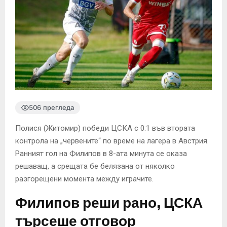
506 прегледа
Полися (Житомир) победи ЦСКА с 0:1 във втората
контрола на „червените“ по време на лагера в Австрия.
Ранният гол на Филипов в 8-ата минута се оказа
решаващ, а срещата бе белязана от няколко
разгорещени момента между играчите.
Филипов реши рано, ЦСКА
търсеше отговор