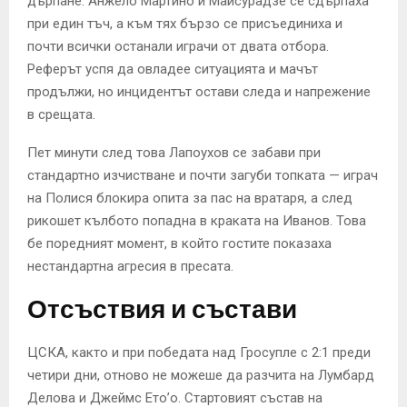
дърпане. Анжело Мартино и Майсурадзе се сдърпаха
при един тъч, а към тях бързо се присъединиха и
почти всички останали играчи от двата отбора.
Реферът успя да овладее ситуацията и мачът
продължи, но инцидентът остави следа и напрежение
в срещата.
Пет минути след това Лапоухов се забави при
стандартно изчистване и почти загуби топката — играч
на Полися блокира опита за пас на вратаря, а след
рикошет кълбото попадна в краката на Иванов. Това
бе поредният момент, в който гостите показаха
нестандартна агресия в пресата.
Отсъствия и състави
ЦСКА, както и при победата над Гросупле с 2:1 преди
четири дни, отново не можеше да разчита на Лумбард
Делова и Джеймс Ето’о. Стартовият състав на