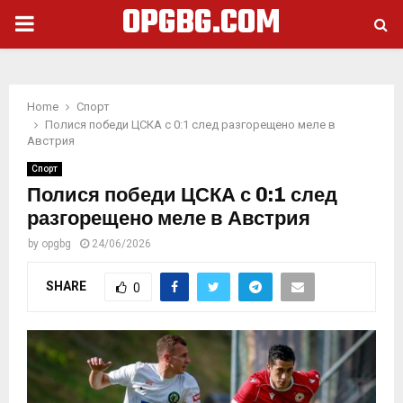
OPGBG.COM
PRIMARY
MENU
Home
Спорт
Полися победи ЦСКА с 0:1 след разгорещено меле в
Австрия
Спорт
Полися победи ЦСКА с 0:1 след
разгорещено меле в Австрия
by
opgbg
24/06/2026
SHARE
0