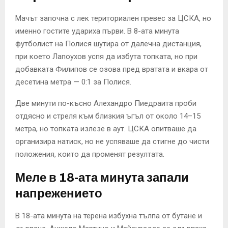
Мачът започна с лек териториален превес за ЦСКА, но
именно гостите удариха първи. В 8-ата минута
футболист на Полися шутира от далечна дистанция,
при което Лапоухов успя да избута топката, но при
добавката Филипов се озова пред вратата и вкара от
десетина метра — 0:1 за Полися.
Две минути по-късно Алехандро Пиедраита проби
отдясно и стреля към близкия ъгъл от около 14–15
метра, но топката излезе в аут. ЦСКА опитваше да
организира натиск, но не успяваше да стигне до чисти
положения, които да променят резултата.
Меле в 18-ата минута запали
напрежението
В 18-ата минута на терена избухна тълпа от бутане и