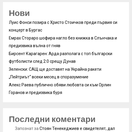
Нови
Луис Фонси позира с Христо Стоичков преди първия си
концерт в Бургас
Емрах Стораро шофира нагло без книжка в Слънчака и
предизвика вълна от гняв
Бирсент Карагарен: Арда разполага с топ български
футболисти след 2:0 срещу Дунав
Зеленски: САЩ ще доставят на Украйна ракети
„Пейтриът“ всеки месец в споразумение
Алекс Раева публично обяви любовта си към Орлин
Горанов и предизвика буря
Последни коментари
Запознат
за
Стоян Тенекеджиев е свидетелят, дал