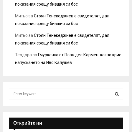
показания срещу бившия си бос
Митьо
за
Стоян Тенекеджиев е свидетелят, дал
показания срещу бившия си бос
Митьо
за
Стоян Тенекеджиев е свидетелят, дал
показания срещу бившия си бос
Теодора
за
Гмуркачка от Плая дел Кармен: какво крие
напускането на Иво Калушев
S
e
a
S
r
c
E
h
Открийте ни
f
A