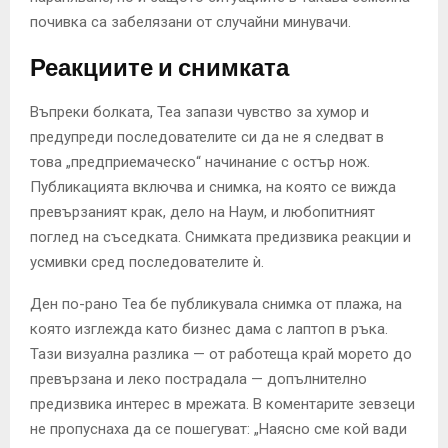
почивка са забелязани от случайни минувачи.
Реакциите и снимката
Въпреки болката, Теа запази чувство за хумор и
предупреди последователите си да не я следват в
това „предприемаческо“ начинание с остър нож.
Публикацията включва и снимка, на която се вижда
превързаният крак, дело на Наум, и любопитният
поглед на съседката. Снимката предизвика реакции и
усмивки сред последователите ѝ.
Ден по-рано Теа бе публикувала снимка от плажа, на
която изглежда като бизнес дама с лаптоп в ръка.
Тази визуална разлика — от работеща край морето до
превързана и леко пострадала — допълнително
предизвика интерес в мрежата. В коментарите зевзеци
не пропуснаха да се пошегуват: „Наясно сме кой вади