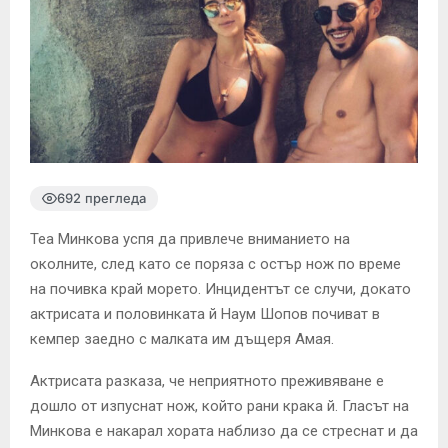
692 прегледа
Теа Минкова успя да привлече вниманието на
околните, след като се поряза с остър нож по време
на почивка край морето. Инцидентът се случи, докато
актрисата и половинката й Наум Шопов почиват в
кемпер заедно с малката им дъщеря Амая.
Актрисата разказа, че неприятното преживяване е
дошло от изпуснат нож, който рани крака й. Гласът на
Минкова е накарал хората наблизо да се стреснат и да