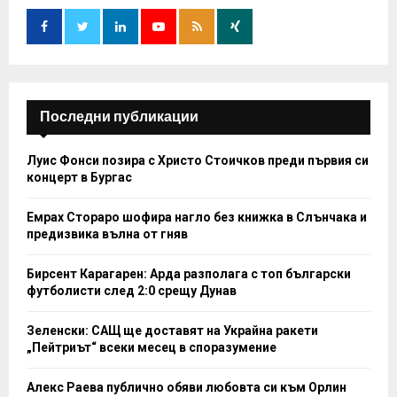
o
r
R
:
C
H
Последни публикации
Луис Фонси позира с Христо Стоичков преди първия си
концерт в Бургас
Емрах Стораро шофира нагло без книжка в Слънчака и
предизвика вълна от гняв
Бирсент Карагарен: Арда разполага с топ български
футболисти след 2:0 срещу Дунав
Зеленски: САЩ ще доставят на Украйна ракети
„Пейтриът“ всеки месец в споразумение
Алекс Раева публично обяви любовта си към Орлин