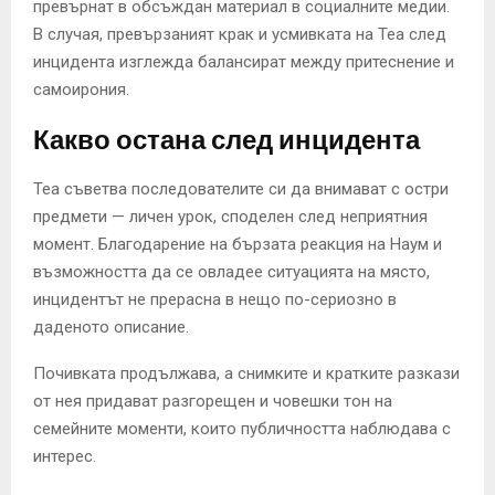
превърнат в обсъждан материал в социалните медии.
В случая, превързаният крак и усмивката на Теа след
инцидента изглежда балансират между притеснение и
самоирония.
Какво остана след инцидента
Теа съветва последователите си да внимават с остри
предмети — личен урок, споделен след неприятния
момент. Благодарение на бързата реакция на Наум и
възможността да се овладее ситуацията на място,
инцидентът не прерасна в нещо по-сериозно в
даденото описание.
Почивката продължава, а снимките и кратките разкази
от нея придават разгорещен и човешки тон на
семейните моменти, които публичността наблюдава с
интерес.