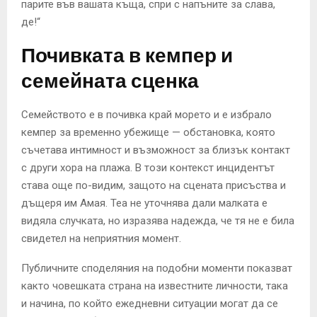
парите във вашата къща, спри с напъните за слава,
де!“
Почивката в кемпер и
семейната сценка
Семейството е в почивка край морето и е избрало
кемпер за временно убежище — обстановка, която
съчетава интимност и възможност за близък контакт
с други хора на плажа. В този контекст инцидентът
става още по-видим, защото на сцената присъства и
дъщеря им Амая. Теа не уточнява дали малката е
видяла случката, но изразява надежда, че тя не е била
свидетел на неприятния момент.
Публичните споделяния на подобни моменти показват
както човешката страна на известните личности, така
и начина, по който ежедневни ситуации могат да се