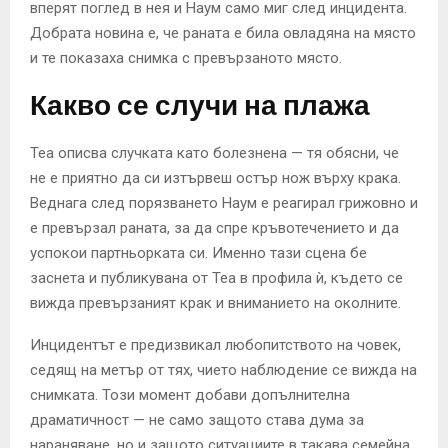
вперят поглед в нея и Наум само миг след инцидента.
Добрата новина е, че раната е била овладяна на място
и те показаха снимка с превързаното място.
Какво се случи на плажа
Теа описва случката като болезнена — тя обясни, че
не е приятно да си изтървеш остър нож върху крака.
Веднага след порязването Наум е реагирал грижовно и
е превързал раната, за да спре кръвотечението и да
успокои партньорката си. Именно тази сцена бе
заснета и публикувана от Теа в профила ѝ, където се
вижда превързаният крак и вниманието на околните.
Инцидентът е предизвикал любопитството на човек,
седящ на метър от тях, чието наблюдение се вижда на
снимката. Този момент добави допълнителна
драматичност — не само защото става дума за
нараняване, но и защото ситуациите в такава семейна