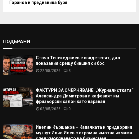
Горанов и предизвика буря
ПОДБРАНИ
Стоян Тенекеджиев е свидетелят, дал
показания срещу бившия си бос
22/05/2026
3
ФАКТУРИ ЗА ОЧЕРНЯВАНЕ: „Журналистката“
Александра Димитрова и кафевият им
фризьорски салон като параван
02/05/2026
0
Ивелин Кършаков – Капачката и придворния
му шут Илчо Илев с огромна имотна измама
след уморяването на бизнесмен