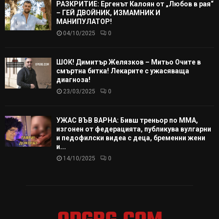
РАЗКРИТИЕ: Ергенът Калоян от „Любов в рая“
– ГЕЙ ДВОЙНИК, ИЗМАМНИК И
МАНИПУЛАТОР!
04/10/2025
0
ШОК! Димитър Желязков – Митьо Очите в
смъртна битка! Лекарите с ужасяваща
диагноза!
23/03/2025
0
УЖАС ВЪВ ВАРНА: Бивш треньор по ММА,
изгонен от федерацията, публикува вулгарни
и педофилски видеа с деца, бременни жени
и...
14/10/2025
0