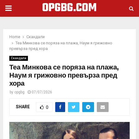
OPGBG.COM
PRIMARY
MENU
Home
Скандали
Теа Минкова се поряза на плажа, Наум я грижовно
превърза пред хора
Скандали
Теа Минкова се поряза на плажа,
Наум я грижовно превърза пред
хора
by
opgbg
07/07/2026
SHARE
0