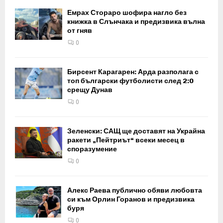
Емрах Стораро шофира нагло без
книжка в Слънчака и предизвика вълна
от гняв
0
Бирсент Карагарен: Арда разполага с
топ български футболисти след 2:0
срещу Дунав
0
Зеленски: САЩ ще доставят на Украйна
ракети „Пейтриът“ всеки месец в
споразумение
0
Алекс Раева публично обяви любовта
си към Орлин Горанов и предизвика
буря
0