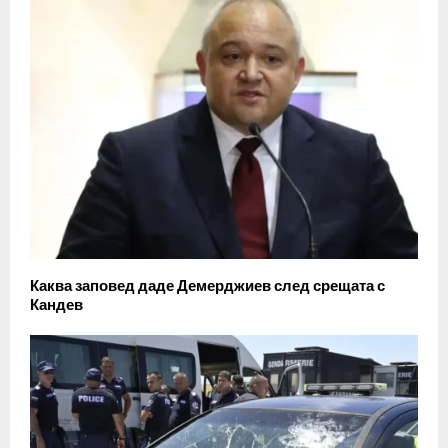
Каква заповед даде Демерджиев след срещата с
Кандев