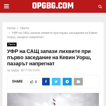
OPGBG.COM
PRIMARY
MENU
Home
Света
УФР на САЩ запази лихвите при първо заседание на Кевин
Уорш, пазарът напрегнат
Света
УФР на САЩ запази лихвите при
първо заседание на Кевин Уорш,
пазарът напрегнат
by
opgbg
17/06/2026
SHARE
0