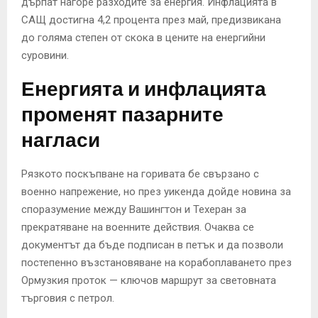
дърпат нагоре разходите за енергия. Инфлацията в
САЩ достигна 4,2 процента през май, предизвикана
до голяма степен от скока в цените на енергийни
суровини.
Енергията и инфлацията
променят пазарните
нагласи
Рязкото поскъпване на горивата бе свързано с
военно напрежение, но през уикенда дойде новина за
споразумение между Вашингтон и Техеран за
прекратяване на военните действия. Очаква се
документът да бъде подписан в петък и да позволи
постепенно възстановяване на корабоплаването през
Ормузкия проток — ключов маршрут за световната
търговия с петрол.