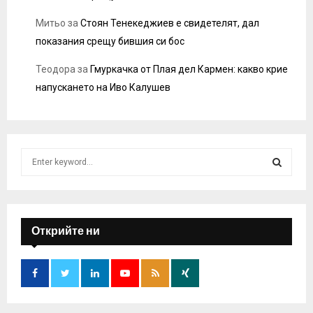
Митьо
за
Стоян Тенекеджиев е свидетелят, дал
показания срещу бившия си бос
Теодора
за
Гмуркачка от Плая дел Кармен: какво крие
напускането на Иво Калушев
S
e
a
S
r
c
E
h
Открийте ни
f
A
o
r
R
:
C