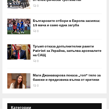
0
Българските отбори в Европа засияха:
15 мача и само една загуба
0
Тръмп отказа допълнителни ракети
Patriot за Украйна, запълва арсеналите
на САЩ
0
Маги Джанаварова показа „топ“ тяло за
бански и предизвика вълна от критики
0
Категории