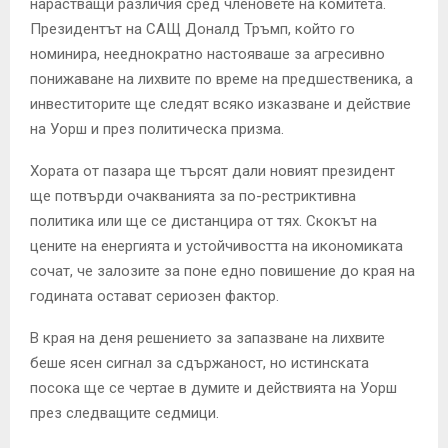
нарастващи различия сред членовете на комитета.
Президентът на САЩ Доналд Тръмп, който го
номинира, нееднократно настояваше за агресивно
понижаване на лихвите по време на предшественика, а
инвеститорите ще следят всяко изказване и действие
на Уорш и през политическа призма.
Хората от пазара ще търсят дали новият президент
ще потвърди очакванията за по-рестриктивна
политика или ще се дистанцира от тях. Скокът на
цените на енергията и устойчивостта на икономиката
сочат, че залозите за поне едно повишение до края на
годината остават сериозен фактор.
В края на деня решението за запазване на лихвите
беше ясен сигнал за сдържаност, но истинската
посока ще се чертае в думите и действията на Уорш
през следващите седмици.