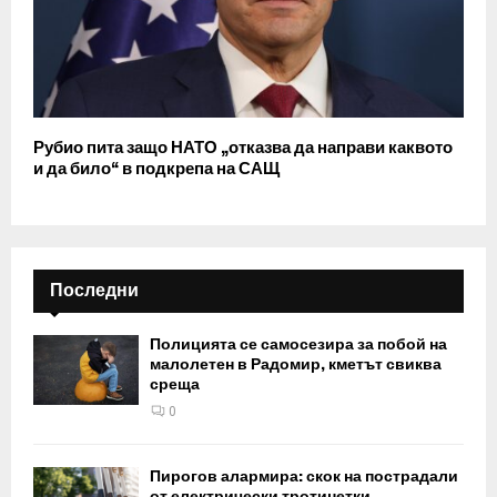
Рубио пита защо НАТО „отказва да направи каквото
и да било“ в подкрепа на САЩ
Последни
Полицията се самосезира за побой на
малолетен в Радомир, кметът свиква
среща
0
Пирогов алармира: скок на пострадали
от електрически тротинетки