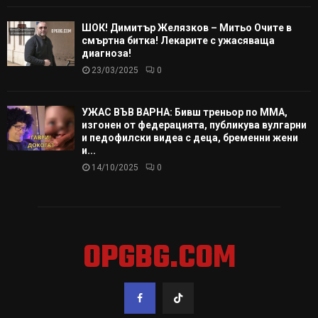
ШОК! Димитър Желязков – Митьо Очите в
смъртна битка! Лекарите с ужасяваща
диагноза!
23/03/2025
0
УЖАС ВЪВ ВАРНА: Бивш треньор по ММА,
изгонен от федерацията, публикува вулгарни
и педофилски видеа с деца, бременни жени
и...
14/10/2025
0
OPGBG.COM