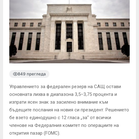
849 прегледа
Управлението за федерален резерв на САЩ остави
основната лихва в диапазона 3,5–3,75 процента и
изпрати ясен знак за засилено внимание към
бъдещите послания на новия си президент. Решението
бе взето единодушно с 12 гласа „за“ от всички
членове на Федералния комитет по операциите на
открития пазар (FOMC).