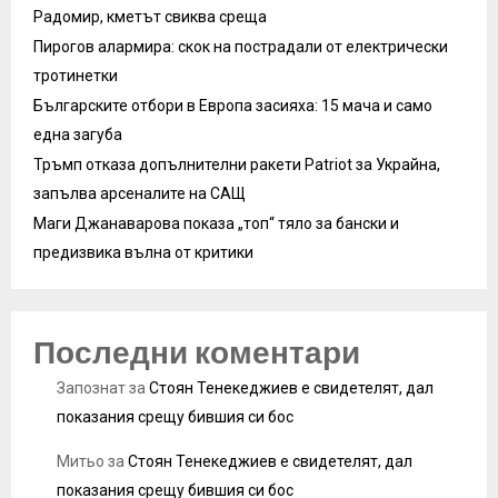
Радомир, кметът свиква среща
Пирогов алармира: скок на пострадали от електрически
тротинетки
Българските отбори в Европа засияха: 15 мача и само
една загуба
Тръмп отказа допълнителни ракети Patriot за Украйна,
запълва арсеналите на САЩ
Маги Джанаварова показа „топ“ тяло за бански и
предизвика вълна от критики
Последни коментари
Запознат
за
Стоян Тенекеджиев е свидетелят, дал
показания срещу бившия си бос
Митьо
за
Стоян Тенекеджиев е свидетелят, дал
показания срещу бившия си бос