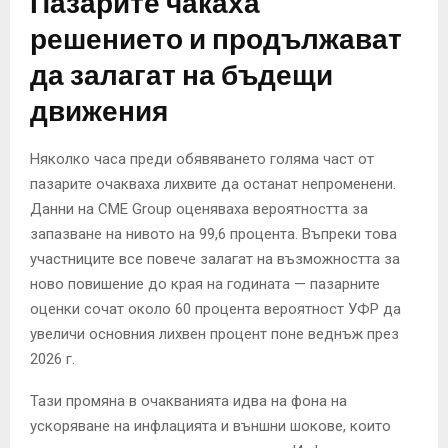
Пазарите чакаха
решението и продължават
да залагат на бъдещи
движения
Няколко часа преди обявяването голяма част от
пазарите очакваха лихвите да останат непроменени.
Данни на CME Group оценяваха вероятността за
запазване на нивото на 99,6 процента. Въпреки това
участниците все повече залагат на възможността за
ново повишение до края на годината — пазарните
оценки сочат около 60 процента вероятност УФР да
увеличи основния лихвен процент поне веднъж през
2026 г.
Тази промяна в очакванията идва на фона на
ускоряване на инфлацията и външни шокове, които