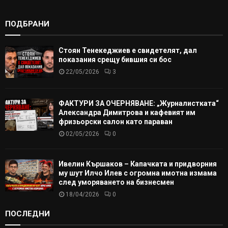
ПОДБРАНИ
Стоян Тенекеджиев е свидетелят, дал
показания срещу бившия си бос
22/05/2026
3
ФАКТУРИ ЗА ОЧЕРНЯВАНЕ: „Журналистката“
Александра Димитрова и кафевият им
фризьорски салон като параван
02/05/2026
0
Ивелин Кършаков – Капачката и придворния
му шут Илчо Илев с огромна имотна измама
след уморяването на бизнесмен
18/04/2026
0
ПОСЛЕДНИ