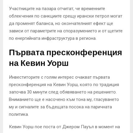
Участниците на пазара отчитат, че временните
облекчения по санкциите срещу ирански петрол могат
да променят баланса, но окончателният ефект ще
зависи от параметрите на споразумението и от щетите
по енергийната инфраструктура в региона.
Първата пресконференция
на Кевин Уорш
Инвеститорите с голям интерес очакват първата
пресконференция на Кевин Уорш, която по традиция
започва 30 минути след обявяването на решението.
Вниманието ще е насочено към тона му, гласуването
му и сигналите за бъдещата посока на паричната
политика.
Кевин Уорш пое поста от Джером Пауъл в момент на