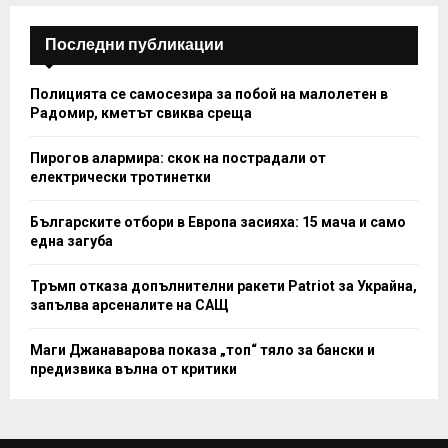
H
Последни публикации
Полицията се самосезира за побой на малолетен в
Радомир, кметът свиква среща
Пирогов алармира: скок на пострадали от
електрически тротинетки
Българските отбори в Европа засияха: 15 мача и само
една загуба
Тръмп отказа допълнителни ракети Patriot за Украйна,
запълва арсеналите на САЩ
Маги Джанаварова показа „топ“ тяло за бански и
предизвика вълна от критики