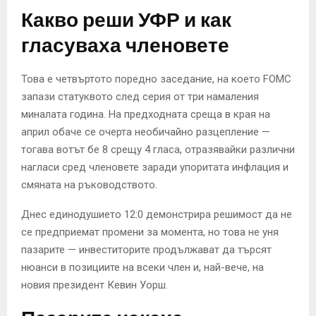
Какво реши УФР и как
гласуваха членовете
Това е четвъртото поредно заседание, на което FOMC
запази статуквото след серия от три намаления
миналата година. На предходната среща в края на
април обаче се очерта необичайно разцепление —
тогава вотът бе 8 срещу 4 гласа, отразявайки различни
нагласи сред членовете заради упоритата инфлация и
смяната на ръководството.
Днес единодушието 12:0 демонстрира решимост да не
се предприемат промени за момента, но това не уня
пазарите — инвеститорите продължават да търсят
нюанси в позициите на всеки член и, най-вече, на
новия президент Кевин Уорш.