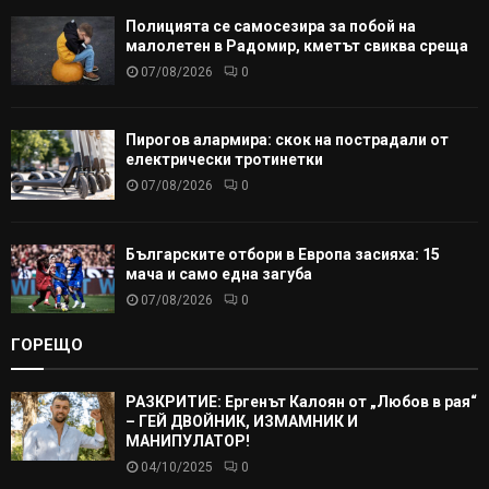
Полицията се самосезира за побой на
малолетен в Радомир, кметът свиква среща
07/08/2026
0
Пирогов алармира: скок на пострадали от
електрически тротинетки
07/08/2026
0
Българските отбори в Европа засияха: 15
мача и само една загуба
07/08/2026
0
ГОРЕЩО
РАЗКРИТИЕ: Ергенът Калоян от „Любов в рая“
– ГЕЙ ДВОЙНИК, ИЗМАМНИК И
МАНИПУЛАТОР!
04/10/2025
0