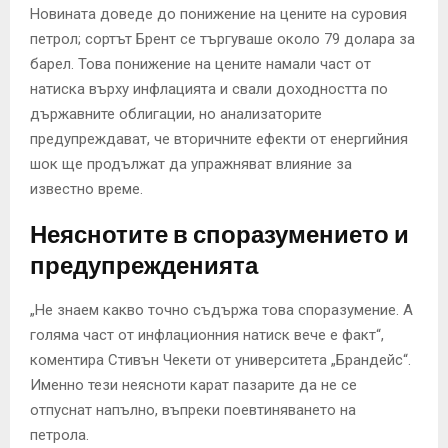
Новината доведе до понижение на цените на суровия
петрол; сортът Брент се търгуваше около 79 долара за
барел. Това понижение на цените намали част от
натиска върху инфлацията и свали доходността по
държавните облигации, но анализаторите
предупреждават, че вторичните ефекти от енергийния
шок ще продължат да упражняват влияние за
известно време.
Неяснотите в споразумението и
предупрежденията
„Не знаем какво точно съдържа това споразумение. А
голяма част от инфлационния натиск вече е факт“,
коментира Стивън Чекети от университета „Брандейс“.
Именно тези неясноти карат пазарите да не се
отпуснат напълно, въпреки поевтиняването на
петрола.