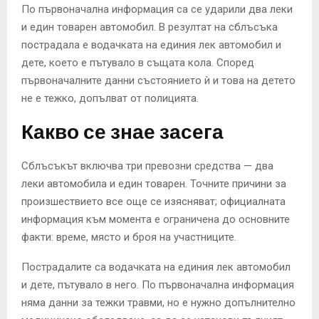
По първоначална информация са се ударили два леки
и един товарен автомобил. В резултат на сблъсъка
пострадала е водачката на единия лек автомобил и
дете, което е пътувало в същата кола. Според
първоначалните данни състоянието ѝ и това на детето
не е тежко, допълват от полицията.
Какво се знае засега
Сблъсъкът включва три превозни средства — два
леки автомобила и един товарен. Точните причини за
произшествието все още се изясняват; официалната
информация към момента е ограничена до основните
факти: време, място и броя на участниците.
Пострадалите са водачката на единия лек автомобил
и дете, пътувало в него. По първоначална информация
няма данни за тежки травми, но е нужно допълнително