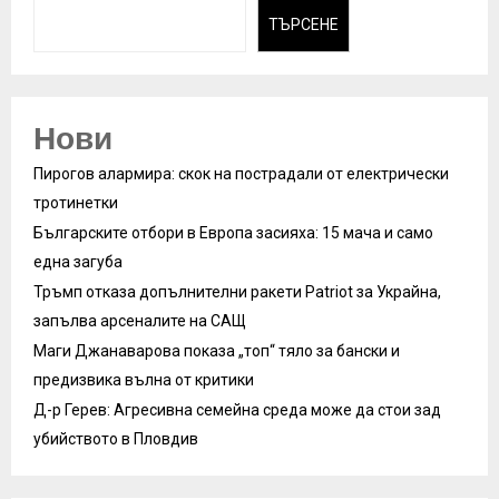
ТЪРСЕНЕ
Нови
Пирогов алармира: скок на пострадали от електрически
тротинетки
Българските отбори в Европа засияха: 15 мача и само
една загуба
Тръмп отказа допълнителни ракети Patriot за Украйна,
запълва арсеналите на САЩ
Маги Джанаварова показа „топ“ тяло за бански и
предизвика вълна от критики
Д-р Герев: Агресивна семейна среда може да стои зад
убийството в Пловдив