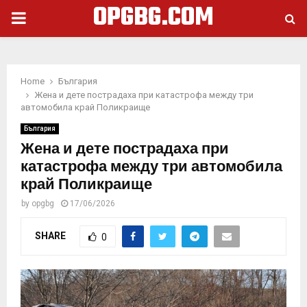
OPGBG.COM
PRIMARY
MENU
Home
България
Жена и дете пострадаха при катастрофа между три
автомобила край Поликраище
България
Жена и дете пострадаха при
катастрофа между три автомобила
край Поликраище
by
opgbg
17/06/2026
SHARE
0