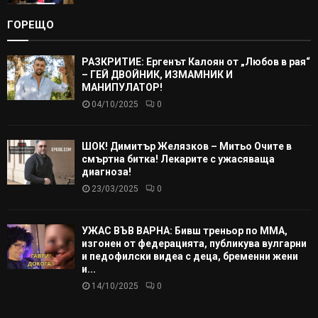
ГОРЕЩО
РАЗКРИТИЕ: Ергенът Калоян от „Любов в рая“
– ГЕЙ ДВОЙНИК, ИЗМАМНИК И
МАНИПУЛАТОР!
04/10/2025
0
ШОК! Димитър Желязков – Митьо Очите в
смъртна битка! Лекарите с ужасяваща
диагноза!
23/03/2025
0
УЖАС ВЪВ ВАРНА: Бивш треньор по ММА,
изгонен от федерацията, публикува вулгарни
и педофилски видеа с деца, бременни жени
и...
14/10/2025
0