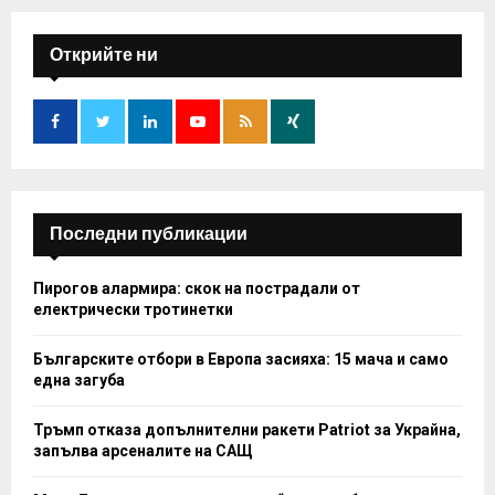
r
c
E
h
Открийте ни
f
A
o
r
R
:
C
H
Последни публикации
Пирогов алармира: скок на пострадали от
електрически тротинетки
Българските отбори в Европа засияха: 15 мача и само
една загуба
Тръмп отказа допълнителни ракети Patriot за Украйна,
запълва арсеналите на САЩ