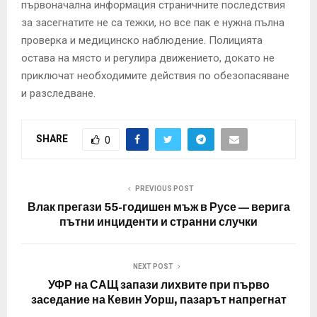
първоначална информация страничните последствия
за засегнатите не са тежки, но все пак е нужна пълна
проверка и медицинско наблюдение. Полицията
остава на място и регулира движението, докато не
приключат необходимите действия по обезопасяване
и разследване.
SHARE
0
PREVIOUS POST
Влак прегази 55-годишен мъж в Русе — верига
пътни инциденти и странни случки
NEXT POST
УФР на САЩ запази лихвите при първо
заседание на Кевин Уорш, пазарът напрегнат