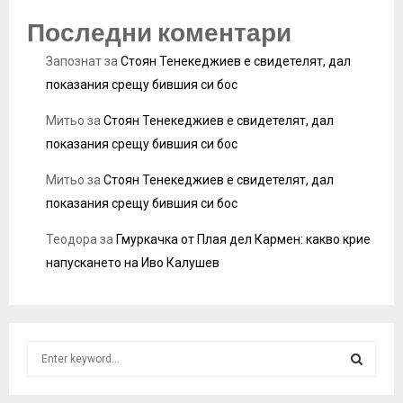
Последни коментари
Запознат
за
Стоян Тенекеджиев е свидетелят, дал
показания срещу бившия си бос
Митьо
за
Стоян Тенекеджиев е свидетелят, дал
показания срещу бившия си бос
Митьо
за
Стоян Тенекеджиев е свидетелят, дал
показания срещу бившия си бос
Теодора
за
Гмуркачка от Плая дел Кармен: какво крие
напускането на Иво Калушев
S
e
a
S