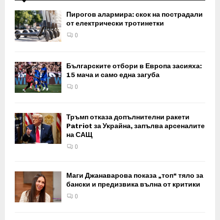
Пирогов алармира: скок на пострадали
от електрически тротинетки
0
Българските отбори в Европа засияха:
15 мача и само една загуба
0
Тръмп отказа допълнителни ракети
Patriot за Украйна, запълва арсеналите
на САЩ
0
Маги Джанаварова показа „топ“ тяло за
бански и предизвика вълна от критики
0