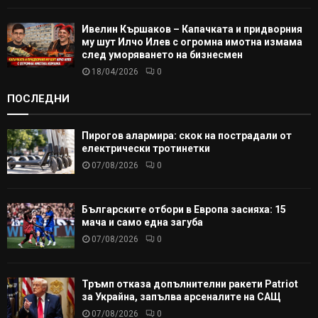
Ивелин Кършаков – Капачката и придворния
му шут Илчо Илев с огромна имотна измама
след уморяването на бизнесмен
18/04/2026
0
ПОСЛЕДНИ
Пирогов алармира: скок на пострадали от
електрически тротинетки
07/08/2026
0
Българските отбори в Европа засияха: 15
мача и само една загуба
07/08/2026
0
Тръмп отказа допълнителни ракети Patriot
за Украйна, запълва арсеналите на САЩ
07/08/2026
0