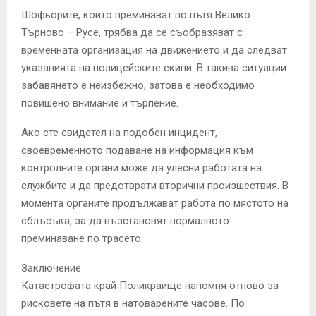
Шофьорите, които преминават по пътя Велико
Търново – Русе, трябва да се съобразяват с
временната организация на движението и да следват
указанията на полицейските екипи. В такива ситуации
забавянето е неизбежно, затова е необходимо
повишено внимание и търпение.
Ако сте свидетел на подобен инцидент,
своевременното подаване на информация към
контролните органи може да улесни работата на
службите и да предотврати вторични произшествия. В
момента органите продължават работа по мястото на
сблъсъка, за да възстановят нормалното
преминаване по трасето.
Заключение
Катастрофата край Поликраище напомня отново за
рисковете на пътя в натоварените часове. По