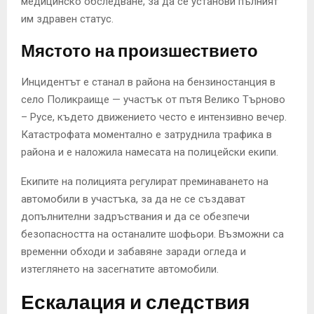
медицинско обследване, за да се установи пълният
им здравен статус.
Мястото на произшествието
Инцидентът е станал в района на бензиностанция в
село Поликраище — участък от пътя Велико Търново
– Русе, където движението често е интензивно вечер.
Катастрофата моментално е затруднила трафика в
района и е наложила намесата на полицейски екипи.
Екипите на полицията регулират преминаването на
автомобили в участъка, за да не се създават
допълнителни задръствания и да се обезпечи
безопасността на останалите шофьори. Възможни са
временни обходи и забавяне заради огледа и
изтеглянето на засегнатите автомобили.
Ескалация и следствия