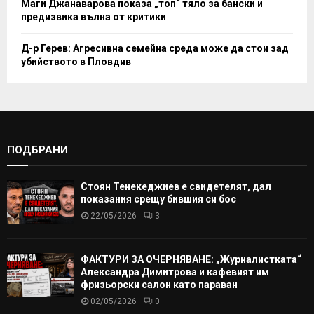
Маги Джанаварова показа „топ“ тяло за бански и
предизвика вълна от критики
Д-р Герев: Агресивна семейна среда може да стои зад
убийството в Пловдив
ПОДБРАНИ
Стоян Тенекеджиев е свидетелят, дал
показания срещу бившия си бос
22/05/2026
3
ФАКТУРИ ЗА ОЧЕРНЯВАНЕ: „Журналистката“
Александра Димитрова и кафевият им
фризьорски салон като параван
02/05/2026
0