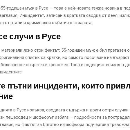
 55-годишен мъж в Русе — това е най-новата тежка новина в п
заглавия. Инцидентът, записан в кратката сводка от деня, изли
а от пътни и криминални събития в страната.
се случи в Русе
 материали ясно стои фактът: 55-годишен мъж е бил прегазен от
оригиналния списък са кратки, но самото посочване на възраст
 болезнено конкретен и тревожен. Това е водещият епизод в д
нцидентите.
е пътни инциденти, които прив
ние
дията в Русе изпъква, сводката съдържа и други остри случаи
зи пешеходец и шофьорът избяга — подробности за пострадали
главия, но фактът за бягство на шофьора подчертава тревожна