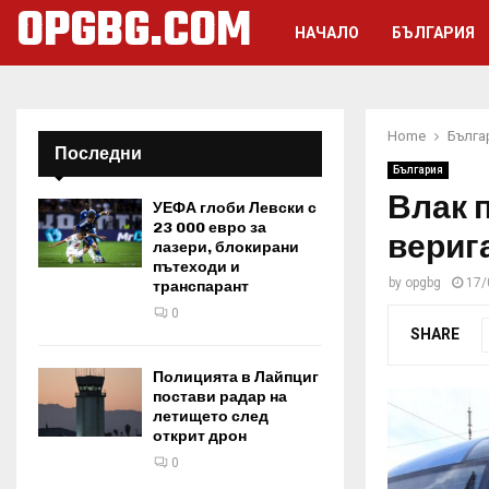
OPGBG.COM
НАЧАЛО
БЪЛГАРИЯ
Home
Бълга
Последни
България
Влак 
УЕФА глоби Левски с
23 000 евро за
вериг
лазери, блокирани
пътеходи и
by
opgbg
17/
транспарант
0
SHARE
Полицията в Лайпциг
постави радар на
летището след
открит дрон
0