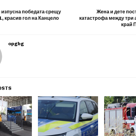
 изпусна победата срещу
Жена и дете пос
1, красив гол на Канцело
катастрофа между три
край 
opgbg
OSTS