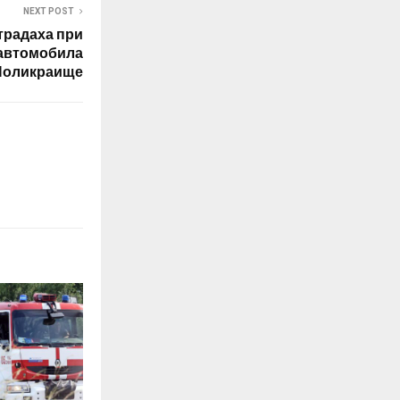
NEXT POST
традаха при
 автомобила
Поликраище