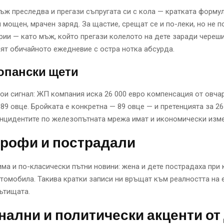
ъж преследва и прегази съпругата си с кола — кратката форму
 мощен, мрачен заряд. За щастие, срещат се и по-леки, но не 
рии — като мъж, който прегази колелото на дете заради череши
ят обичайното ежедневие с остра нотка абсурда.
опански щети
тои сигнал: ЖП компания иска 26 000 евро компенсация от овчар
 89 овце. Бройката е конкретна — 89 овце — и претенцията за 26
инцидентите по железопътната мрежа имат и икономически изм
трофи и пострадали
има и по-класически пътни новини: жена и дете пострадаха при
томобила. Такива кратки записи ни връщат към реалността на
ътищата.
ални и политически акценти от