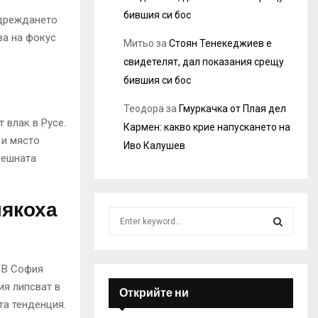
бившия си бос
одреждането
за на фокус
Митьо
за
Стоян Тенекеджиев е
свидетелят, дал показания срещу
бившия си бос
Теодора
за
Гмуркачка от Плая дел
 влак в Русе.
Кармен: какво крие напускането на
 и място
Иво Калушев
нешната
лякоха
S
e
a
S
r
. В София
c
E
я липсват в
h
Открийте ни
f
та тенденция.
A