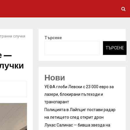
странни случки
Търсене
ТЪРСЕНЕ
е —
случки
Нови
УЕФА глоби Левски с 23 000 евро за
лазери, блокирани пътеходи и
транспарант
Полицията в Лайпциг постави радар
на летището след открит дрон
Лукас Салинас — бивша звезда на