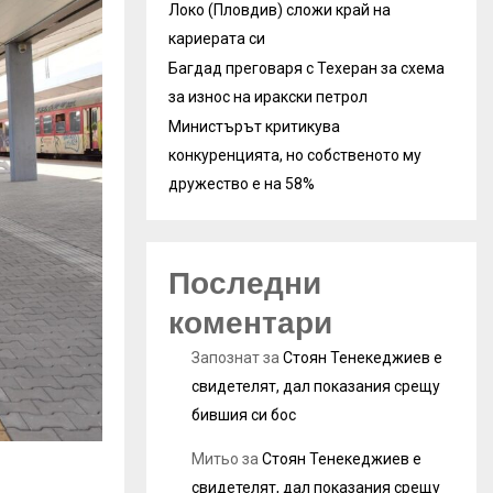
Локо (Пловдив) сложи край на
кариерата си
Багдад преговаря с Техеран за схема
за износ на иракски петрол
Министърът критикува
конкуренцията, но собственото му
дружество е на 58%
Последни
коментари
Запознат
за
Стоян Тенекеджиев е
свидетелят, дал показания срещу
бившия си бос
Митьо
за
Стоян Тенекеджиев е
свидетелят, дал показания срещу