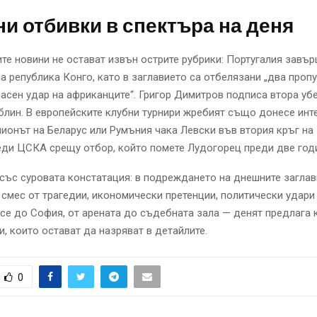
и отбивки в спектъра на деня
те новини не остават извън острите рубрики: Португалия завърш
 република Конго, като в заглавието са отбелязани „два пропу
асен удар на африканците“. Григор Димитров подписа втора уб
лин. В европейските клубни турнири жребият също донесе инт
ионът на Беларус или Румъния чака Левски във втория кръг на 
ди ЦСКА срещу отбор, който помете Лудогорец преди две год
ъс суровата констатация: в подреждането на днешните заглав
 смес от трагедии, икономически претенции, политически удари
усе до София, от арената до съдебната зала — денят предлага к
и, които остават да назряват в детайлите.
0