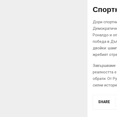
Спортн
Дори спортни
Демократична
Роналдо и оп
победа в Дъб
двойки: шамп
жребият отре
Завършваме с
реалността е
обрати. От Р
силни истори
SHARE