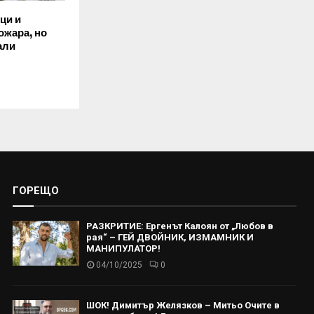
ци и
ожара, но
али
ГОРЕЩО
РАЗКРИТИЕ: Ергенът Калоян от „Любов в
рая“ – ГЕЙ ДВОЙНИК, ИЗМАМНИК И
МАНИПУЛАТОР!
04/10/2025
0
ШОК! Димитър Желязков – Митьо Очите в