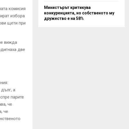
Министърът критикува
ната комисия
конкуренцията, но собственото му
тират избора
дружество е на 58%
ови щети при
не вижда
вдигнаха две
ния:
 дълг, а
 спре парите
ва, че
, че
инственото