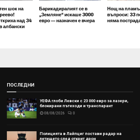
ен шок на
Барикадиралият се в
Нощ на пламъ
реево!
„Земляне“ искаше 3000
въпроси: 33 п
ткриха над 34
евро — назначен е вчера
няма пострад
 в албански
ПОСЛЕДНИ
УЕФА глоби Левски с 23 000 евро за лазери,
блокирани пътеходи и транспарант
08/08/2026
0
Полицията в Лайпциг постави радар на
летището след открит дрон