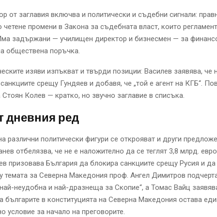
р от заглавия включва и политически и съдебни сигнали: прав
о четене промени в Закона за съдебната власт, които регламен
 Има задържани — училищен директор и бизнесмен — за финанс
на обществена поръчка.
еските изяви изпъкват и твърди позиции: Василев заявява, че 
санкциите срещу Гундяев и добавя, че „той е агент на КГБ“. По
 Стоян Колев — кратко, но звучно заглавие в списъка.
т дневния ред
на различни политически фигури се открояват и други предложе
нев отбелязва, че не е наложително да се теглят 3,8 млрд. евро
ев призовава България да блокира санкциите срещу Русия и да
у темата за Северна Македония проф. Ангел Димитров подчерта
„най-неудобна и най-дразнеща за Скопие“, а Томас Вайц заявява
а българите в конституцията на Северна Македония остава ед
о условие за начало на преговорите.