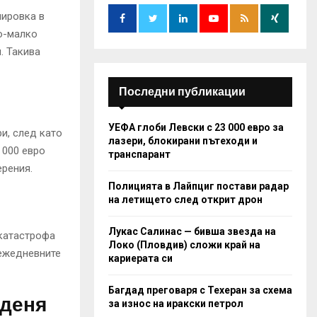
o
r
лировка в
R
:
по-малко
C
. Такива
H
Последни публикации
УЕФА глоби Левски с 23 000 евро за
и, след като
лазери, блокирани пътеходи и
 000 евро
транспарант
ерения.
Полицията в Лайпциг постави радар
на летището след открит дрон
Лукас Салинас — бивша звезда на
 катастрофа
Локо (Пловдив) сложи край на
 ежедневните
кариерата си
Багдад преговаря с Техеран за схема
 деня
за износ на иракски петрол