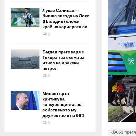
Лукас Салинас —
бивша звезда на Локо
(Пловдив) сложи
край на кариерата си
0
Багдад преговаря с
Техеран за схема за
износ на иракски
петрол
0
Министърът
критикува
конкуренцията, но
собственото му
дружество е на 58%
0
653 прег