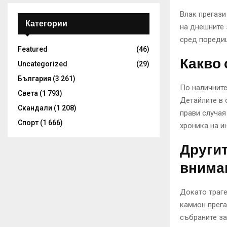
Влак прегази
Категории
на днешните 
сред поредиц
Featured
(46)
Какво 
Uncategorized
(29)
България
(3 261)
По наличните
Света
(1 793)
Детайлите в 
Скандали
(1 208)
прави случая
Спорт
(1 666)
хроника на и
Другит
внима
Докато траге
камион прега
събраните за