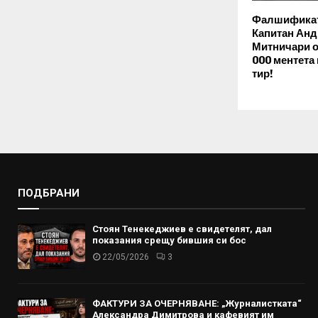
Фалшификат
Капитан Анд
Митничари о
000 ментета
тир!
ПОДБРАНИ
Стоян Тенекеджиев е свидетелят, дал
показания срещу бившия си бос
22/05/2026
3
ФАКТУРИ ЗА ОЧЕРНЯВАНЕ: „Журналистката“
Александра Димитрова и кафевият им