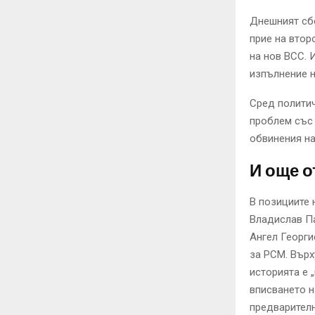
Днешният сбо
прие на втор
на нов ВСС.
изпълнение 
Сред политич
проблем със 
обвинения на
И още о
В позициите 
Владислав Па
Ангел Георги
за РСМ. Върх
историята е 
вписването н
предварителн