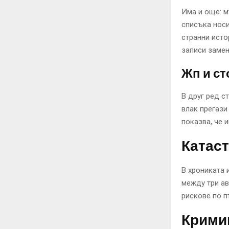
Има и още: м
списъка носи
странни исто
записи замен
Жп и ст
В друг ред с
влак прегази
показва, че 
Катас
В хрониката 
между три ав
рискове по п
Кримин