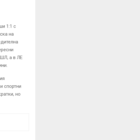
и 1:1 с
ска на
едителна
ересни
ШЛ, а в ЛЕ
ини.
ия
 и спортни
ратки, но