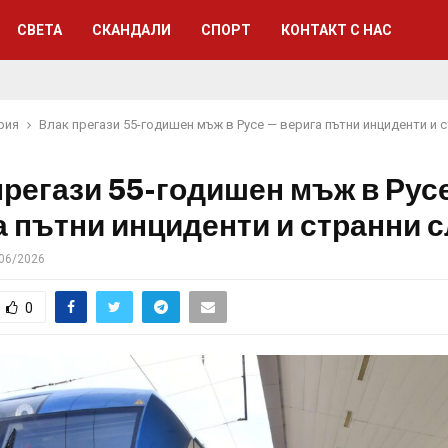
СВЕТА
СКАНДАЛИ
СПОРТ
КОНТАКТ С НАС
рия
Влак прегази 55-годишен мъж в Русе — верига пътни инциденти и 
прегази 55-годишен мъж в Рус
а пътни инциденти и странни 
06/2026
0