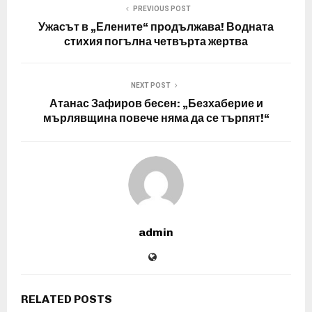
PREVIOUS POST
Ужасът в „Елените“ продължава! Водната
стихия погълна четвърта жертва
NEXT POST
Атанас Зафиров бесен: „Безхаберие и
мърлявщина повече няма да се търпят!“
admin
RELATED POSTS