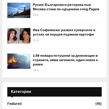
Русия: Българската реторика към
Москва стана по‑сдържана след Радев
0
Ива Софиянска: развих суперсили и
устоях на порция пържени картофи
0
136 пожара потушени за денонощие в
страната, няма загинали, един човек е
ранен
0
Категории
Featured
(46)