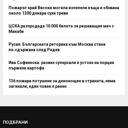
Пожарът край Висока могила изпепели къща и обхвана
около 1200 декара сухи треви
ЦСКА разпродаде 10 000 билета за решаващия мач с
Макаби
Русия: Българската реторика към Москва стана
по‑сдържана след Радев
Ива Софиянска: развих суперсили и устоях на порция
пържени картофи
136 пожара потушени за денонощие в страната, няма
загинали, един човек е ранен
ПОДБРАНИ