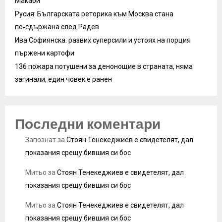
Макаби
Русия: Българската реторика към Москва стана
по‑сдържана след Радев
Ива Софиянска: развих суперсили и устоях на порция
пържени картофи
136 пожара потушени за денонощие в страната, няма
загинали, един човек е ранен
Последни коментари
Запознат
за
Стоян Тенекеджиев е свидетелят, дал
показания срещу бившия си бос
Митьо
за
Стоян Тенекеджиев е свидетелят, дал
показания срещу бившия си бос
Митьо
за
Стоян Тенекеджиев е свидетелят, дал
показания срещу бившия си бос