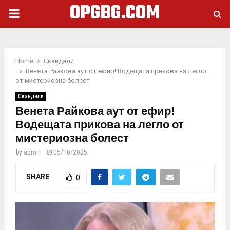
OPGBG.COM
PRIMARY
MENU
Home
Скандали
Венета Райкова аут от ефир! Водещата прикова на легло
от мистериозна болест
Скандали
Венета Райкова аут от ефир!
Водещата прикова на легло от
мистериозна болест
by
admin
05/10/2025
SHARE
0