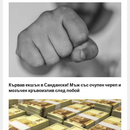
Кървав екшън в Сандански! Мъж със счупен череп и
мозъчен кръвоизлив след побой