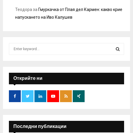
Теодора
за
Гмуркачка от Плая дел Кармен: какво крие
напускането на Иво Калушев
S
e
a
S
r
c
E
h
Открийте ни
f
A
o
r
R
:
C
H
Последни публикации