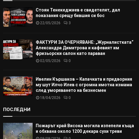
Стоян Тенекеджиев е свидетелят, дал
показания срещу бившия си бос
22/05/2026
3
ФАКТУРИ ЗА ОЧЕРНЯВАНЕ: „Журналистката“
Александра Димитрова и кафевият им
фризьорски салон като параван
02/05/2026
0
Ивелин Кършаков – Капачката и придворния
му шут Илчо Илев с огромна имотна измама
след уморяването на бизнесмен
18/04/2026
0
ПОСЛЕДНИ
Пожарът край Висока могила изпепели къща
и обхвана около 1200 декара сухи треви
09/08/2026
0