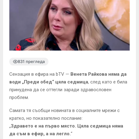
831 прегледа
Сензация в ефира на bTV —
Венета Райкова няма да
води „Преди обед“ цяла седмица
, след като е била
принудена да се оттегли заради здравословен
проблем.
Самата тя съобщи новината в социалните мрежи с
кратко, но показателно послание:
„
Здравето е на първо място. Цяла седмица няма
да съм в ефир, а на легло.
“