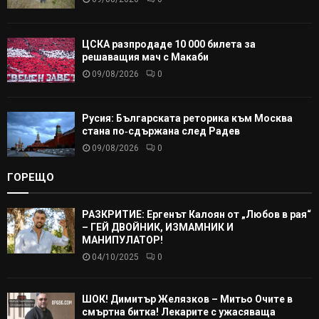
ЦСКА разпродаде 10 000 билета за
решаващия мач с Макаби
09/08/2026
0
Русия: Българската реторика към Москва
стана по‑сдържана след Радев
09/08/2026
0
ГОРЕЩО
РАЗКРИТИЕ: Ергенът Калоян от „Любов в рая“
– ГЕЙ ДВОЙНИК, ИЗМАМНИК И
МАНИПУЛАТОР!
04/10/2025
0
ШОК! Димитър Желязков – Митьо Очите в
смъртна битка! Лекарите с ужасяваща