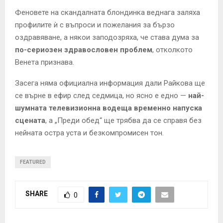
Феновете на скандалната блондинка веднага заляха
профилите ѝ с въпроси и пожелания за бързо
оздравяване, а някои заподозряха, че става дума за
по-сериозен здравословен проблем
, отколкото
Венета признава.
Засега няма официална информация дали Райкова ще
се върне в ефир след седмица, но ясно е едно —
най-
шумната телевизионна водеща временно напуска
сцената
, а „Преди обед“ ще трябва да се справя без
нейната остра уста и безкомпромисен тон.
FEATURED
SHARE
0